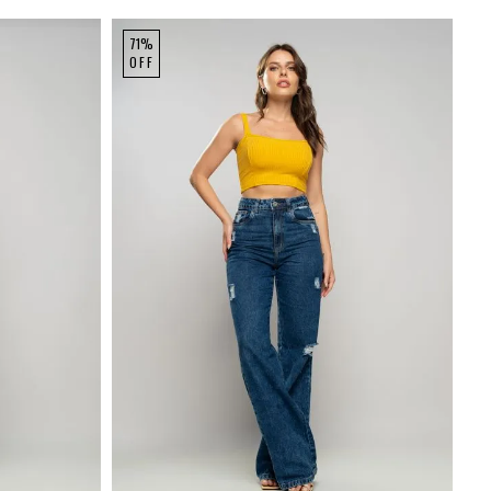
71%
OFF
P
M
G