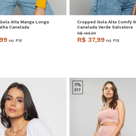
Gola Alta Manga Longa
Cropped Gola Alta Comfy 
lha Canelada
Canelada Verde Salvatore
 Salvatore
R$ 149,99
,99
R$ 37,99
no PIX
no PIX
71%
OFF