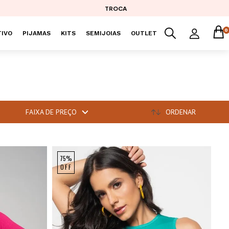
TROCA
0
IVO
PIJAMAS
KITS
SEMIJOIAS
OUTLET
FAIXA DE PREÇO
ORDENAR
75%
OFF