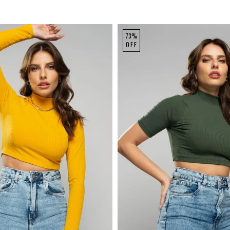
73%
OFF
P
M
G
P
M
G