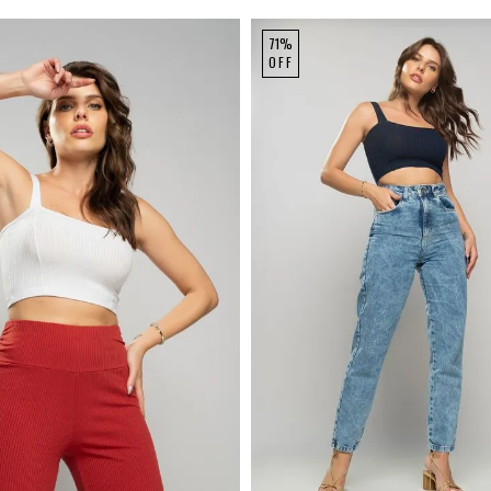
71%
OFF
P
M
G
P
M
G