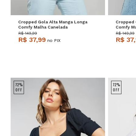
Cropped Gola Alta Manga Longa
Cropped 
Comfy Malha Canelada
Comfy Ma
Terracota Salvatore
Mostarda
R$ 149,99
R$ 149,99
R$ 37,99
R$ 37
no PIX
72%
72%
OFF
OFF