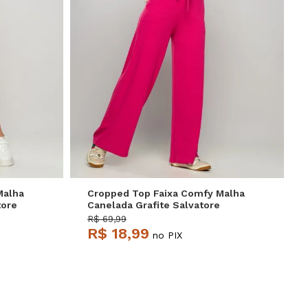
P
M
G
Malha
Cropped Top Faixa Comfy Malha
tore
Canelada Grafite Salvatore
R$ 69,99
R$ 18,99
no PIX