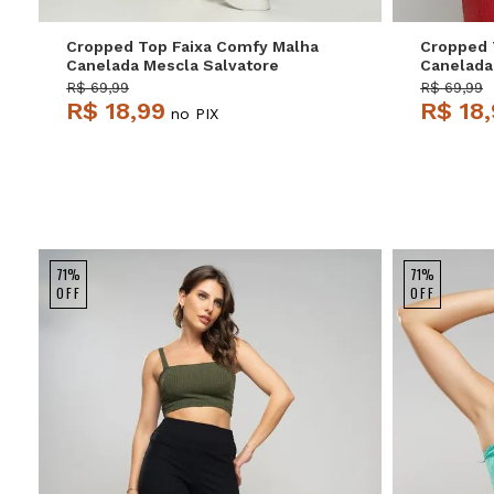
Cropped Top Faixa Comfy Malha
Cropped 
Canelada Mescla Salvatore
Canelada
R$ 69,99
R$ 69,99
R$ 18,99
R$ 18
no PIX
71%
71%
OFF
OFF