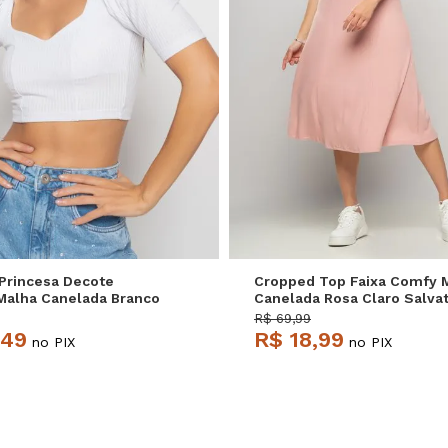
P
M
G
P
M
G
Princesa Decote
Cropped Top Faixa Comfy 
Malha Canelada Branco
Canelada Rosa Claro Salva
e
R$ 69,99
,49
R$ 18,99
no PIX
no PIX