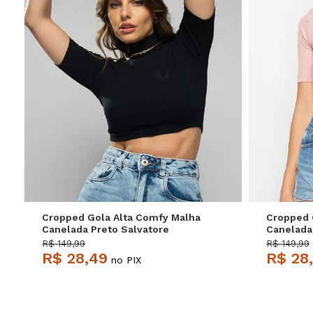
P
M
G
Cropped Gola Alta Comfy Malha
Cropped 
Canelada Preto Salvatore
Canelada
R$ 149,99
R$ 149,99
R$ 28,49
R$ 28
no PIX