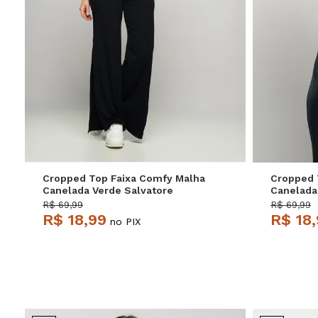
P
M
G
Cropped Top Faixa Comfy Malha
Cropped 
Canelada Verde Salvatore
Canelada
R$ 69,99
R$ 69,99
R$ 18,99
R$ 18
no PIX