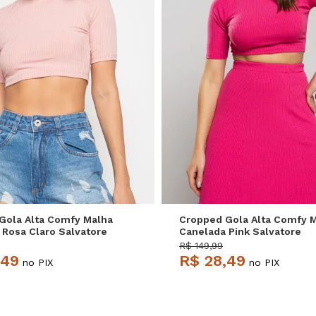
P
M
G
P
M
G
Gola Alta Comfy Malha
Cropped Gola Alta Comfy 
 Rosa Claro Salvatore
Canelada Pink Salvatore
R$ 149,99
,49
R$ 28,49
no PIX
no PIX