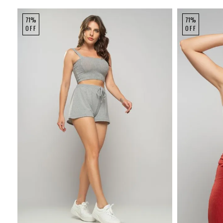
71%
71%
OFF
OFF
P
M
G