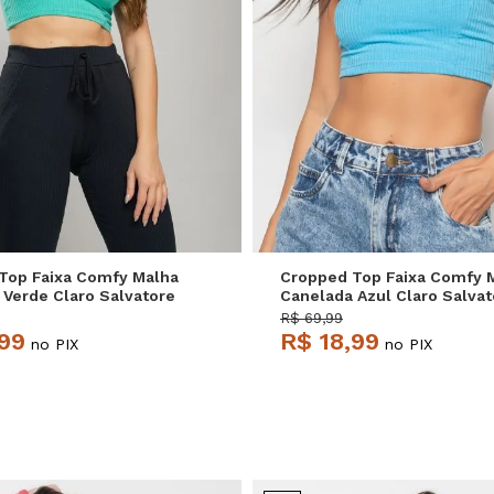
P
M
G
P
M
G
Top Faixa Comfy Malha
Cropped Top Faixa Comfy 
 Verde Claro Salvatore
Canelada Azul Claro Salvat
R$ 69,99
,99
R$ 18,99
no PIX
no PIX