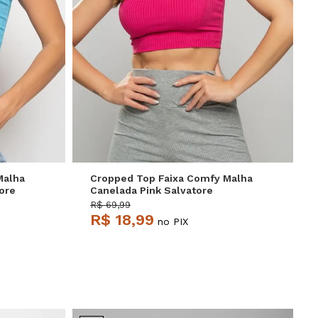
P
M
G
Malha
Cropped Top Faixa Comfy Malha
ore
Canelada Pink Salvatore
R$ 69,99
R$ 18,99
no PIX