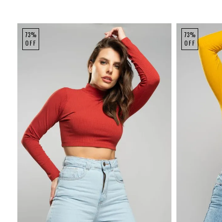
73%
73%
OFF
OFF
P
M
G