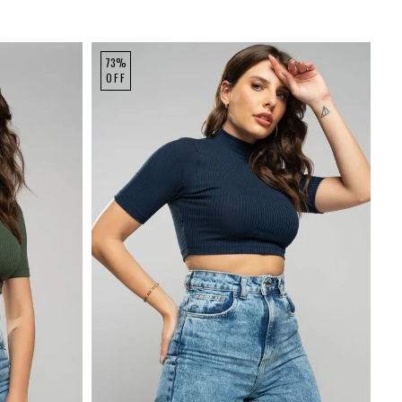
73%
OFF
P
M
G