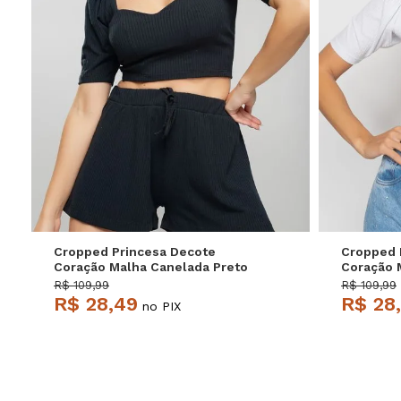
P
M
G
Cropped Princesa Decote
Cropped 
Coração Malha Canelada Preto
Coração 
Salvatore
Salvator
R$ 109,99
R$ 109,99
R$ 28,49
R$ 28
no PIX