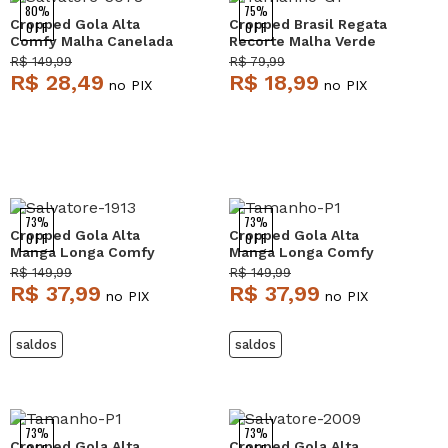
80%
75%
Cropped Gola Alta
Cropped Brasil Regata
OFF
OFF
Comfy Malha Canelada
Recorte Malha Verde
Pink Salvatore
Salvatore
R$ 149,99
R$ 79,99
R$ 28,49
R$ 18,99
no PIX
no PIX
73%
73%
Cropped Gola Alta
Cropped Gola Alta
OFF
OFF
Manga Longa Comfy
Manga Longa Comfy
Malha Canelada
Malha Canelada
R$ 149,99
R$ 149,99
Terracota Salvatore
Mostarda Salvatore
R$ 37,99
R$ 37,99
no PIX
no PIX
saldos
saldos
73%
73%
Cropped Gola Alta
Cropped Gola Alta