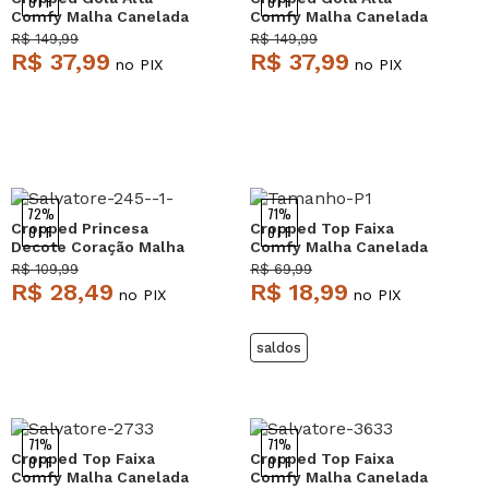
OFF
OFF
Comfy Malha Canelada
Comfy Malha Canelada
Verde Salvatore
Azul Salvatore
R$ 149,99
R$ 149,99
R$ 37,99
R$ 37,99
no PIX
no PIX
72%
71%
Cropped Princesa
Cropped Top Faixa
OFF
OFF
Decote Coração Malha
Comfy Malha Canelada
Canelada Branco
Preto Salvatore
R$ 109,99
R$ 69,99
Salvatore
R$ 28,49
R$ 18,99
no PIX
no PIX
saldos
71%
71%
Cropped Top Faixa
Cropped Top Faixa
OFF
OFF
Comfy Malha Canelada
Comfy Malha Canelada