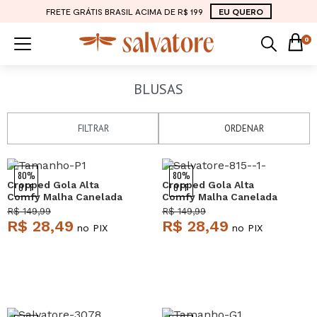
FRETE GRÁTIS BRASIL ACIMA DE R$ 199
EU QUERO
0
BLUSAS
FILTRAR
ORDENAR
80%
80%
Cropped Gola Alta
Cropped Gola Alta
OFF
OFF
Comfy Malha Canelada
Comfy Malha Canelada
Preto Salvatore
Rosa Claro Salvatore
R$ 149,99
R$ 149,99
R$ 28,49
R$ 28,49
no PIX
no PIX