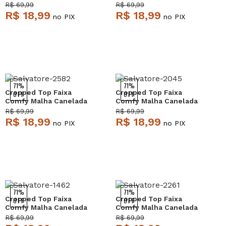
Rosa Claro Salvatore
Grafite Salvatore
R$ 69,99
R$ 69,99
R$ 18,99
R$ 18,99
no PIX
no PIX
71%
71%
Cropped Top Faixa
Cropped Top Faixa
OFF
OFF
Comfy Malha Canelada
Comfy Malha Canelada
Mescla Salvatore
Azul Salvatore
R$ 69,99
R$ 69,99
R$ 18,99
R$ 18,99
no PIX
no PIX
71%
71%
Cropped Top Faixa
Cropped Top Faixa
OFF
OFF
Comfy Malha Canelada
Comfy Malha Canelada
Mostarda Salvatore
Verde Salvatore
R$ 69,99
R$ 69,99