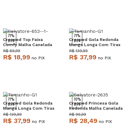
71%
71%
Cropped Top Faixa
Cropped Gola Redonda
OFF
OFF
Comfy Malha Canelada
Manga Longa Com Tiras
Azul Claro Salvatore
Malha Canelada Melancia
R$ 69,99
R$ 139,99
Salvatore
R$ 18,99
R$ 37,99
no PIX
no PIX
71%
70%
Cropped Gola Redonda
Cropped Princesa Gola
OFF
OFF
Manga Longa Com Tiras
Redonda Malha Canelada
Malha Canelada Verde
Preto Salvatore
R$ 139,99
R$ 99,99
Musgo Salvatore
R$ 37,99
R$ 28,49
no PIX
no PIX