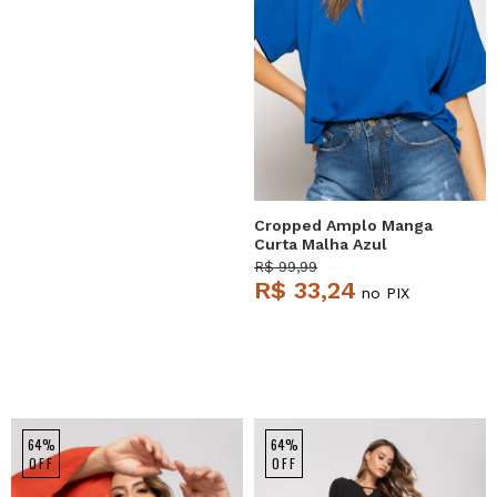
Cropped Amplo Manga
Curta Malha Azul
Salvatore
R$ 99,99
R$ 33,24
no PIX
64%
64%
OFF
OFF