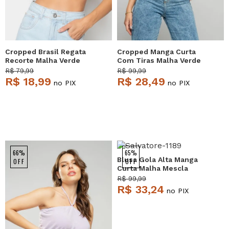
Cropped Brasil Regata
Cropped Manga Curta
Recorte Malha Verde
Com Tiras Malha Verde
Salvatore
Salvatore
R$ 79,99
R$ 99,99
R$ 18,99
R$ 28,49
no PIX
no PIX
66%
65%
Blusa Gola Alta Manga
OFF
OFF
Curta Malha Mescla
Salvatore
R$ 99,99
R$ 33,24
no PIX