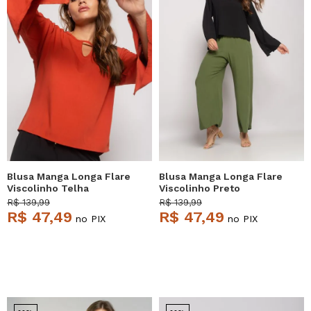
Blusa Manga Longa Flare
Blusa Manga Longa Flare
Viscolinho Telha
Viscolinho Preto
Salvatore
Salvatore
R$ 139,99
R$ 139,99
R$ 47,49
R$ 47,49
no PIX
no PIX