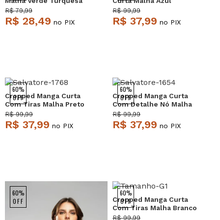
Malha Verde Turquesa
Curta Malha Azul
Salvatore
Salvatore
R$ 79,99
R$ 99,99
R$ 28,49
R$ 37,99
no PIX
no PIX
60%
60%
Cropped Manga Curta
Cropped Manga Curta
OFF
OFF
Com Tiras Malha Preto
Com Detalhe Nó Malha
Salvatore
Grafite Salvatore
R$ 99,99
R$ 99,99
R$ 37,99
R$ 37,99
no PIX
no PIX
60%
60%
Cropped Manga Curta
OFF
OFF
Com Tiras Malha Branco
Salvatore
R$ 99,99