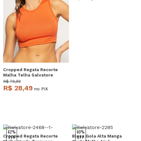
Cropped Regata Recorte
Malha Telha Salvatore
R$ 79,99
R$ 28,49
no PIX
62%
60%
Cropped Regata Recorte
Blusa Gola Alta Manga
OFF
OFF