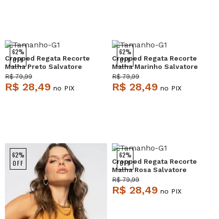
62%
62%
Cropped Regata Recorte
Cropped Regata Recorte
OFF
OFF
Malha Preto Salvatore
Malha Marinho Salvatore
R$ 79,99
R$ 79,99
R$ 28,49
R$ 28,49
no PIX
no PIX
62%
62%
Cropped Regata Recorte
OFF
OFF
Malha Rosa Salvatore
R$ 79,99
R$ 28,49
no PIX