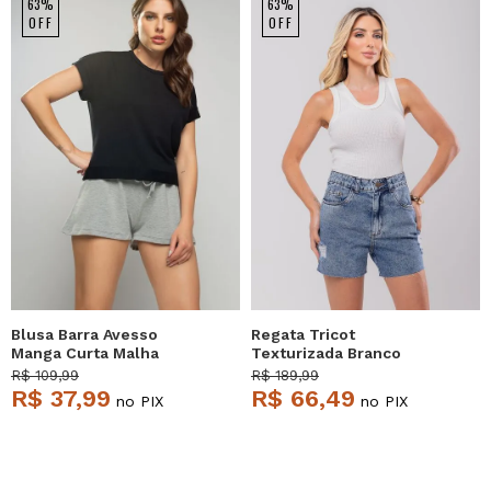
63%
63%
OFF
OFF
Blusa Barra Avesso
Regata Tricot
Manga Curta Malha
Texturizada Branco
Comfort Preta Salvatore
Salvatore
R$ 109,99
R$ 189,99
R$ 37,99
R$ 66,49
no PIX
no PIX