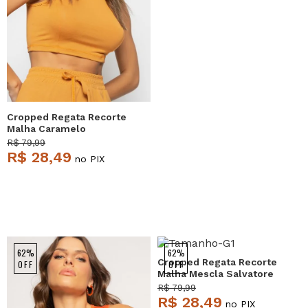
Cropped Regata Recorte
Malha Caramelo
Salvatore
R$ 79,99
R$ 28,49
no PIX
62%
62%
Cropped Regata Recorte
OFF
OFF
Malha Mescla Salvatore
R$ 79,99
R$ 28,49
no PIX