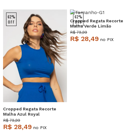
62%
62%
Cropped Regata Recorte
OFF
OFF
Malha Verde Limão
Salvatore
R$ 79,99
R$ 28,49
no PIX
Cropped Regata Recorte
Malha Azul Royal
Salvatore
R$ 79,99
R$ 28,49
no PIX