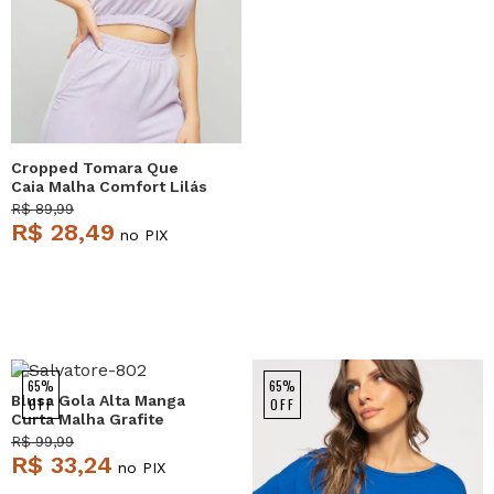
Cropped Tomara Que
Caia Malha Comfort Lilás
Salvatore
R$ 89,99
R$ 28,49
no PIX
65%
65%
Blusa Gola Alta Manga
OFF
OFF
Curta Malha Grafite
Salvatore
R$ 99,99
R$ 33,24
no PIX