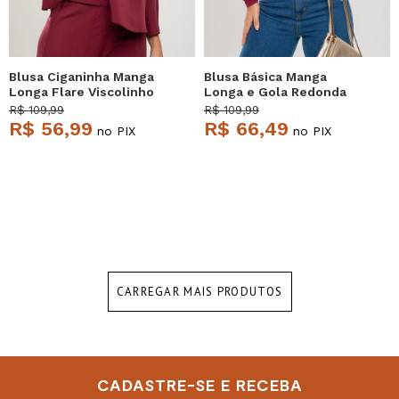
Blusa Ciganinha Manga
Blusa Básica Manga
Longa Flare Viscolinho
Longa e Gola Redonda
Vinho Salvatore
Malha Vinho Salvatore
R$ 109,99
R$ 109,99
R$ 56,99
R$ 66,49
no PIX
no PIX
CARREGAR MAIS PRODUTOS
CADASTRE-SE E RECEBA