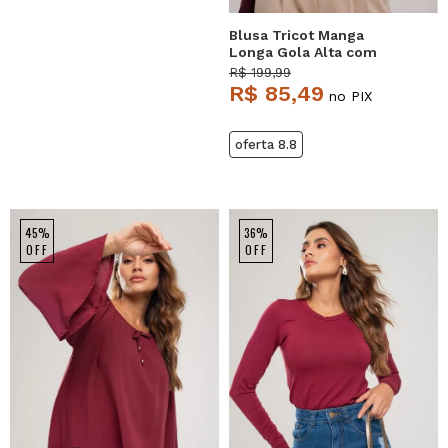
Blusa Tricot Manga
Longa Gola Alta com
Tranças Vinho Salvatore
R$ 199,99
R$ 85,49
no PIX
oferta 8.8
NEW
NEW
45%
36%
OFF
OFF