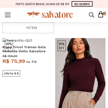
FRETE GRÁTIS BRASIL ACIMA DE R$ 199
EU QUERO
0
FILTRAR
60%
55%
Blusa Tricot Tramas Gola
OFF
OFF
Redonda Vinho Salvatore
R$ 199,99
R$ 75,99
no PIX
oferta 8.8