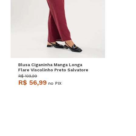
P
M
G
Blusa Ciganinha Manga Longa
Flare Viscolinho Preto Salvatore
R$ 109,99
R$ 56,99
no PIX