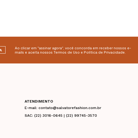
Ao clicar em "assinar agora", você concorda em receber nossos e-
A
mails e aceita nossos Termos de Uso e Política de Privacidade.
ATENDIMENTO
E-mail: contato@salvatorefashion.com.br
SAC: (22) 3016-0645 | (22) 99745-3570