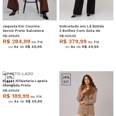
Jaqueta Em Courino
Sobretudo em Lã Batida
Verniz Preto Salvatore
3 Botões Com Gola de
Pelo Preto Salvatore
R$ 399,99
R$ 529,99
R$ 284,99
R$ 379,99
no PIX
no PIX
ou
6x
de
R$ 49,99
ou
8x
de
R$ 49,99
33%
24%
Blazer Alfaiataria Lapela
OFF
OFF
Alongada Preto
Salvatore
R$ 299,99
R$ 189,99
no PIX
ou
4x
de
R$ 49,99