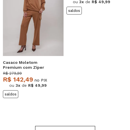
ou
3x
de
R$ 49,99
saldos
Casaco Moletom
Premium com Zíper
Caramelo Salvatore
R$ 279,99
R$ 142,49
no PIX
ou
3x
de
R$ 49,99
saldos