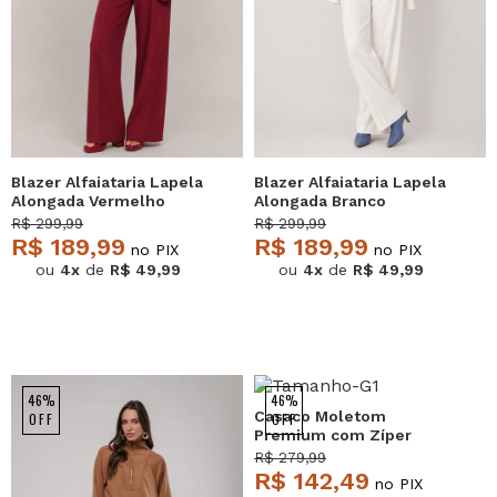
Blazer Alfaiataria Lapela
Blazer Alfaiataria Lapela
Alongada Vermelho
Alongada Branco
Salvatore
Salvatore
R$ 299,99
R$ 299,99
R$ 189,99
R$ 189,99
no PIX
no PIX
ou
4x
de
R$ 49,99
ou
4x
de
R$ 49,99
46%
46%
Casaco Moletom
OFF
OFF
Premium com Zíper
Marrom Salvatore
R$ 279,99
R$ 142,49
no PIX