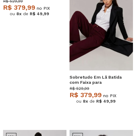
Amarração Bege
R$ 529,99
Salvatore
R$ 379,99
no PIX
ou
8x
de
R$ 49,99
Sobretudo Em Lã Batida
com Faixa para
Amarração Preto
R$ 529,99
Salvatore
R$ 379,99
no PIX
ou
8x
de
R$ 49,99