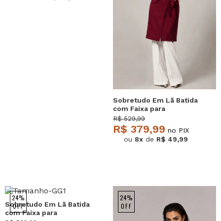
Sobretudo Em Lã Batida
com Faixa para
Amarração Vinho
R$ 529,99
Salvatore
R$ 379,99
no PIX
ou
8x
de
R$ 49,99
24%
24%
Sobretudo Em Lã Batida
OFF
OFF
com Faixa para