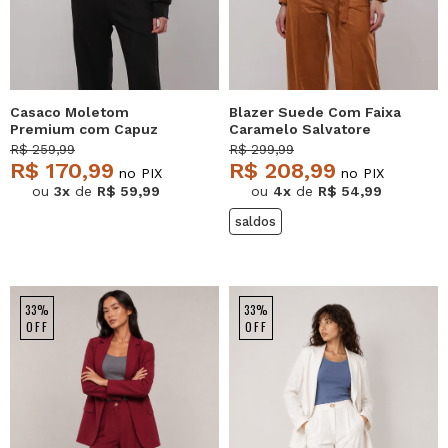
Casaco Moletom
Blazer Suede Com Faixa
Premium com Capuz
Caramelo Salvatore
Preto Salvatore
R$ 259,99
R$ 299,99
R$ 170,99
R$ 208,99
no PIX
no PIX
ou
3x
de
R$ 59,99
ou
4x
de
R$ 54,99
saldos
33%
33%
OFF
OFF