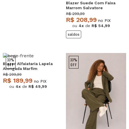
Blazer Suede Com Faixa
Marrom Salvatore
R$ 299,99
R$ 208,99
no PIX
ou
4x
de
R$ 54,99
saldos
33%
33%
Blazer Alfaiataria Lapela
OFF
OFF
Alongada Marfim
Salvatore
R$ 299,99
R$ 189,99
no PIX
ou
4x
de
R$ 49,99