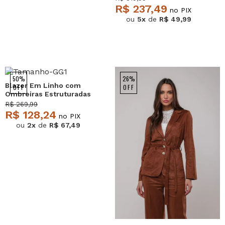
R$ 237,49
no PIX
ou
5x
de
R$ 49,99
50%
26%
Blazer Em Linho com
OFF
OFF
Ombreiras Estruturadas
Marrom Salvatore
R$ 269,99
R$ 128,24
no PIX
ou
2x
de
R$ 67,49