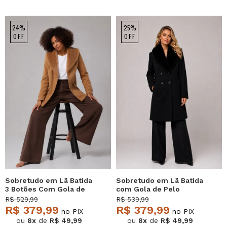
24%
25%
OFF
OFF
Sobretudo em Lã Batida
Sobretudo em Lã Batida
3 Botões Com Gola de
com Gola de Pelo
Pelo Caramelo Salvatore
Removível Preto
R$ 529,99
R$ 539,99
Salvatore
R$ 379,99
R$ 379,99
no PIX
no PIX
ou
8x
de
R$ 49,99
ou
8x
de
R$ 49,99