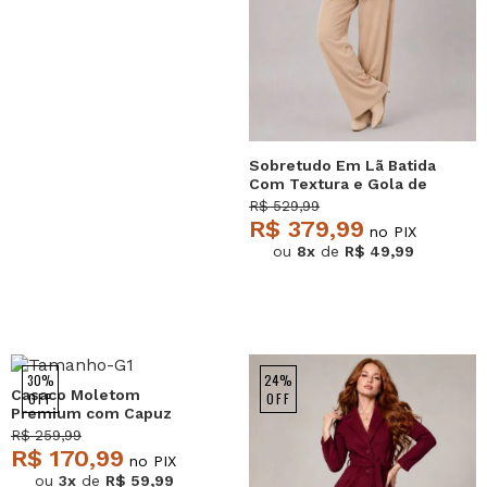
Sobretudo Em Lã Batida
Com Textura e Gola de
Pelo Removível Bege
R$ 529,99
Salvatore
R$ 379,99
no PIX
ou
8x
de
R$ 49,99
30%
24%
Casaco Moletom
OFF
OFF
Premium com Capuz
Caramelo Salvatore
R$ 259,99
R$ 170,99
no PIX
ou
3x
de
R$ 59,99