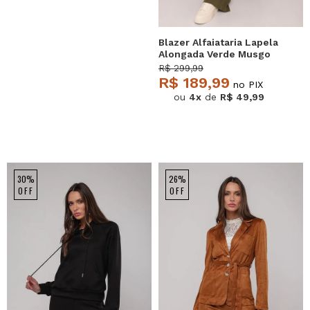
Blazer Alfaiataria Lapela
Alongada Verde Musgo
Salvatore
R$ 299,99
R$ 189,99
no PIX
ou
4x
de
R$ 49,99
30%
26%
OFF
OFF