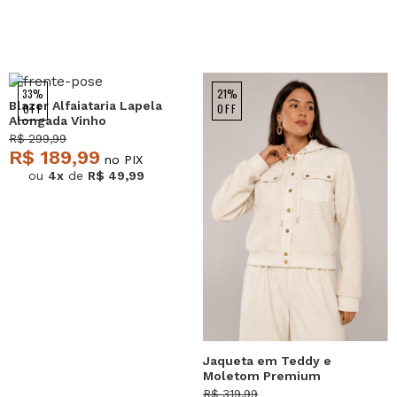
33%
21%
Blazer Alfaiataria Lapela
OFF
OFF
Alongada Vinho
Salvatore
R$ 299,99
R$ 189,99
no PIX
ou
4x
de
R$ 49,99
Jaqueta em Teddy e
Moletom Premium
Marfim Salvatore
R$ 319,99