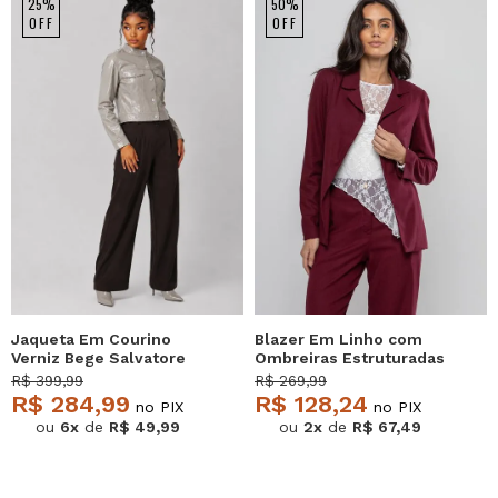
25%
50%
OFF
OFF
Jaqueta Em Courino
Blazer Em Linho com
Verniz Bege Salvatore
Ombreiras Estruturadas
Bordô Salvatore
R$ 399,99
R$ 269,99
R$ 284,99
R$ 128,24
no PIX
no PIX
ou
6x
de
R$ 49,99
ou
2x
de
R$ 67,49