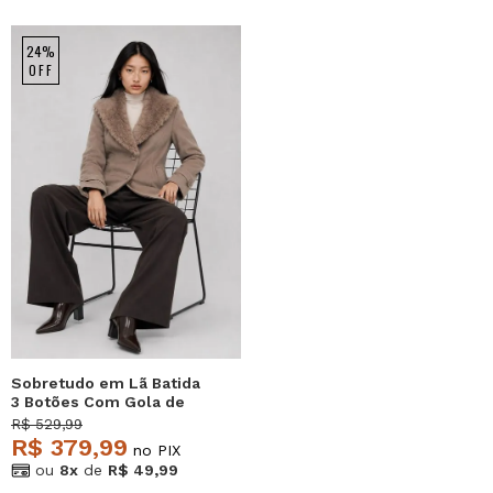
24%
OFF
Sobretudo em Lã Batida
3 Botões Com Gola de
Pelo Bege Salvatore
R$ 529,99
R$ 379,99
no PIX
ou
8x
de
R$ 49,99