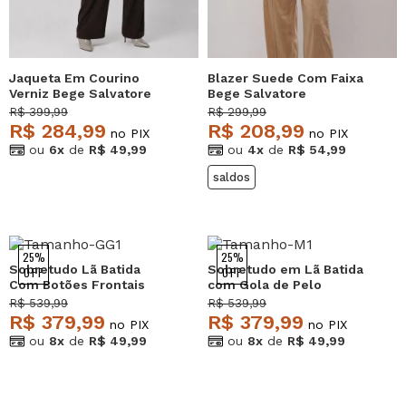
Jaqueta Em Courino
Blazer Suede Com Faixa
Verniz Bege Salvatore
Bege Salvatore
R$ 399,99
R$ 299,99
R$ 284,99
R$ 208,99
no PIX
no PIX
ou
6x
de
R$ 49,99
ou
4x
de
R$ 54,99
saldos
25%
25%
Sobretudo Lã Batida
Sobretudo em Lã Batida
OFF
OFF
Com Botões Frontais
com Gola de Pelo
Bege Salvatore
Removível Bege
R$ 539,99
R$ 539,99
Salvatore
R$ 379,99
R$ 379,99
no PIX
no PIX
ou
8x
de
R$ 49,99
ou
8x
de
R$ 49,99