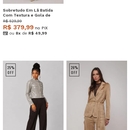
Sobretudo Em Lã Batida
Com Textura e Gola de
Pelo Removível Bege
R$ 529,99
Salvatore
R$ 379,99
no PIX
ou
8x
de
R$ 49,99
25%
26%
OFF
OFF