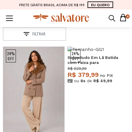
FRETE GRÁTIS BRASIL ACIMA DE R$ 199
EU QUERO
0
FILTRAR
24%
24%
Sobretudo Em Lã Batida
OFF
OFF
com Faixa para
Amarração Bege
R$ 529,99
Salvatore
R$ 379,99
no PIX
ou
8x
de
R$ 49,99