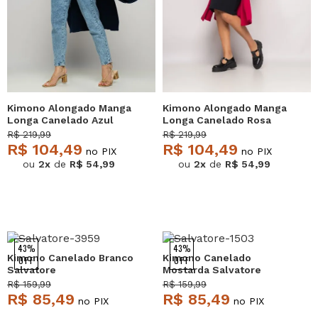
Kimono Alongado Manga
Kimono Alongado Manga
Longa Canelado Azul
Longa Canelado Rosa
Salvatore
Salvatore
R$ 219,99
R$ 219,99
R$ 104,49
R$ 104,49
no PIX
no PIX
ou
2x
de
R$ 54,99
ou
2x
de
R$ 54,99
43%
43%
Kimono Canelado Branco
Kimono Canelado
OFF
OFF
Salvatore
Mostarda Salvatore
R$ 159,99
R$ 159,99
R$ 85,49
R$ 85,49
no PIX
no PIX