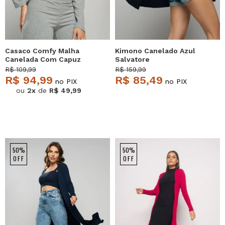
Casaco Comfy Malha
Kimono Canelado Azul
Canelada Com Capuz
Salvatore
Mescla Salvatore
R$ 109,99
R$ 159,99
R$ 94,99
R$ 85,49
no PIX
no PIX
ou
2x
de
R$ 49,99
50%
50%
OFF
OFF