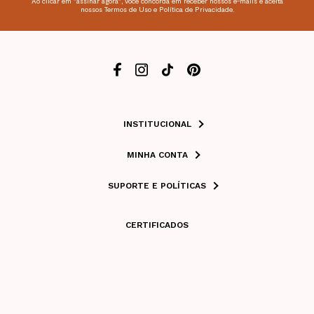
Ao clicar em "assinar agora", você concorda em receber nossos e-mails e aceita
nossos Termos de Uso e Política de Privacidade.
INSTITUCIONAL
MINHA CONTA
SUPORTE E POLÍTICAS
CERTIFICADOS