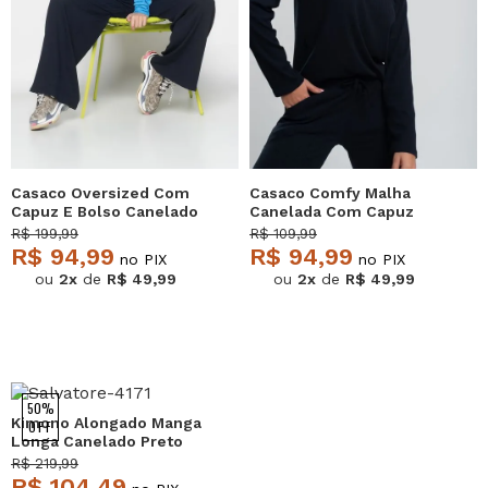
Casaco Oversized Com
Casaco Comfy Malha
Capuz E Bolso Canelado
Canelada Com Capuz
Azul Claro Salvatore
Preto Salvatore
R$ 199,99
R$ 109,99
R$ 94,99
R$ 94,99
no PIX
no PIX
ou
2x
de
R$ 49,99
ou
2x
de
R$ 49,99
50%
Kimono Alongado Manga
OFF
Longa Canelado Preto
Salvatore
R$ 219,99
R$ 104,49