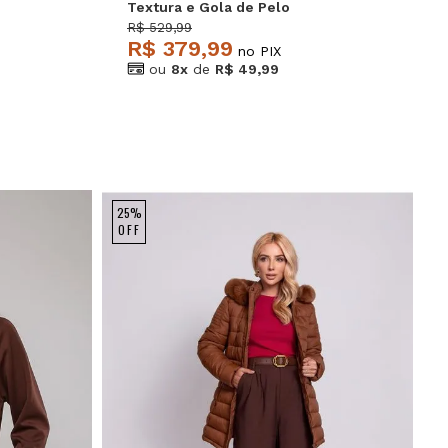
Textura e Gola de Pelo
Removível Marrom Salvatore
R$ 529,99
R$ 379,99
no PIX
ou
8x
de
R$ 49,99
25%
OFF