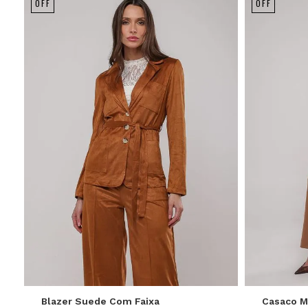
OFF
OFF
P
M
G
Blazer Suede Com Faixa
Casaco 