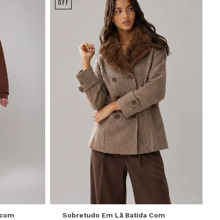
OFF
P
M
G
GG
 com
Sobretudo Em Lã Batida Com