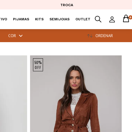
TROCA
0
IVO
PIJAMAS
KITS
SEMIJOIAS
OUTLET
COR
ORDENAR
50%
OFF