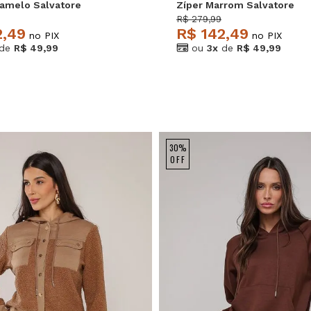
ramelo Salvatore
Zíper Marrom Salvatore
R$ 279,99
2,49
R$ 142,49
no PIX
no PIX
de
R$ 49,99
ou
3x
de
R$ 49,99
30%
OFF