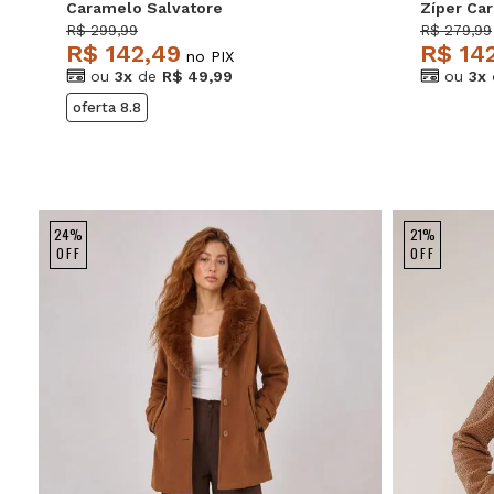
Caramelo Salvatore
Zíper Ca
R$ 299,99
R$ 279,99
R$ 142,49
R$ 14
no PIX
ou
3x
de
R$ 49,99
ou
3x
oferta 8.8
24%
21%
OFF
OFF