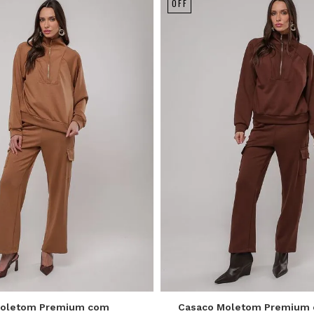
OFF
P
M
G
P
M
G
Moletom Premium com
Casaco Moletom Premium