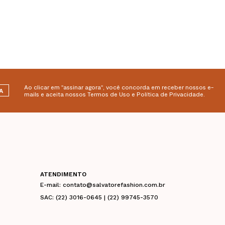
Ao clicar em "assinar agora", você concorda em receber nossos e-
A
mails e aceita nossos Termos de Uso e Política de Privacidade.
ATENDIMENTO
E-mail: contato@salvatorefashion.com.br
SAC: (22) 3016-0645 | (22) 99745-3570