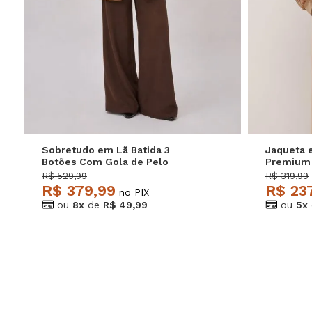
P
M
G
GG
P
Sobretudo em Lã Batida 3
Jaqueta 
Botões Com Gola de Pelo
Premium 
Marrom Salvatore
R$ 529,99
R$ 319,99
R$ 379,99
R$ 23
no PIX
ou
8x
de
R$ 49,99
ou
5x