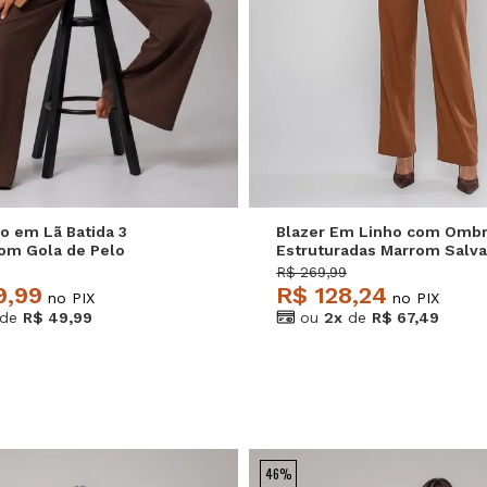
M
G
GG
P
M
G
o em Lã Batida 3
Blazer Em Linho com Ombr
om Gola de Pelo
Estruturadas Marrom Salva
 Salvatore
R$ 269,99
9,99
R$ 128,24
no PIX
no PIX
de
R$ 49,99
ou
2x
de
R$ 67,49
46%