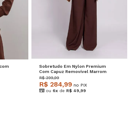
P
M
G
GG
 com
Sobretudo Em Nylon Premium
Com Capuz Removível Marrom
Salvatore
R$ 399,99
R$ 284,99
no PIX
ou
6x
de
R$ 49,99