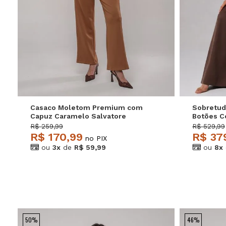
P
M
G
P
Casaco Moletom Premium com
Sobretud
Capuz Caramelo Salvatore
Botões C
Caramelo
R$ 259,99
R$ 529,99
R$ 170,99
R$ 37
no PIX
ou
3x
de
R$ 59,99
ou
8x
50%
46%