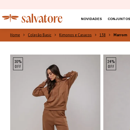
NOVIDADES
CONJUNTO
Coleção Basic
Kimonos e Casacos
138
Marrom
30%
24%
OFF
OFF