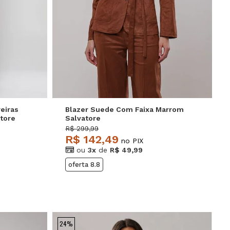
GG
P
M
G
eiras
Blazer Suede Com Faixa Marrom
tore
Salvatore
R$ 299,99
R$ 142,49
no PIX
ou
3x
de
R$ 49,99
oferta 8.8
24%