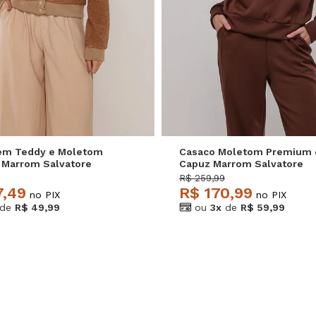
M
G
GG
P
M
G
em Teddy e Moletom
Casaco Moletom Premium
Marrom Salvatore
Capuz Marrom Salvatore
R$ 259,99
7,49
R$ 170,99
no PIX
no PIX
de
R$ 49,99
ou
3x
de
R$ 59,99