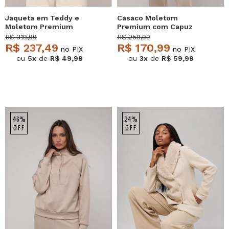
Jaqueta em Teddy e
Casaco Moletom
Moletom Premium
Premium com Capuz
Marfim Salvatore
Marfim Salvatore
R$ 319,99
R$ 259,99
R$ 237,49
R$ 170,99
no PIX
no PIX
ou
5x
de
R$ 49,99
ou
3x
de
R$ 59,99
46%
24%
OFF
OFF