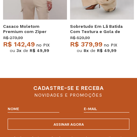
Casaco Moletom
Sobretudo Em Lã Batida
Premium com Zíper
Com Textura e Gola de
Marfim Salvatore
Pelo Removível Marfim
R$ 279,99
R$ 529,99
Salvatore
R$ 142,49
R$ 379,99
no PIX
no PIX
ou
3x
de
R$ 49,99
ou
8x
de
R$ 49,99
CADASTRE-SE E RECEBA
NOVIDADES E PROMOÇÕES
ASSINAR AGORA