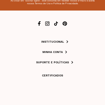
Ao clicar em "assinar agora", você concorda em receber nossos e-mails e aceita
nossos Termos de Uso e Política de Privacidade.
INSTITUCIONAL
MINHA CONTA
SUPORTE E POLÍTICAS
CERTIFICADOS