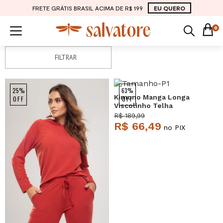
FRETE GRÁTIS BRASIL ACIMA DE R$ 199
EU QUERO
0
FILTRAR
25%
63%
Kimono Manga Longa
OFF
OFF
Viscolinho Telha
Salvatore
R$ 189,99
R$ 66,49
no PIX