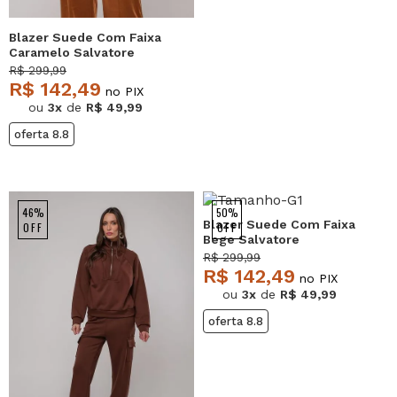
Blazer Suede Com Faixa
Caramelo Salvatore
R$ 299,99
R$ 142,49
no PIX
ou
3x
de
R$ 49,99
oferta 8.8
46%
50%
Blazer Suede Com Faixa
OFF
OFF
Bege Salvatore
R$ 299,99
R$ 142,49
no PIX
ou
3x
de
R$ 49,99
oferta 8.8