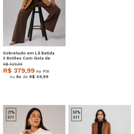
Sobretudo em Lã Batida
3 Botões Com Gola de
Pelo Caramelo Salvatore
R$ 529,99
R$ 379,99
no PIX
ou
8x
de
R$ 49,99
21%
50%
OFF
OFF