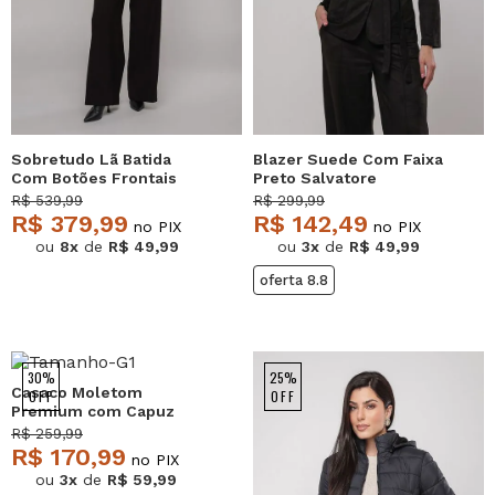
Sobretudo Lã Batida
Blazer Suede Com Faixa
Com Botões Frontais
Preto Salvatore
Preto Salvatore
R$ 539,99
R$ 299,99
R$ 379,99
R$ 142,49
no PIX
no PIX
ou
8x
de
R$ 49,99
ou
3x
de
R$ 49,99
oferta 8.8
30%
25%
Casaco Moletom
OFF
OFF
Premium com Capuz
Marfim Salvatore
R$ 259,99
R$ 170,99
no PIX
ou
3x
de
R$ 59,99