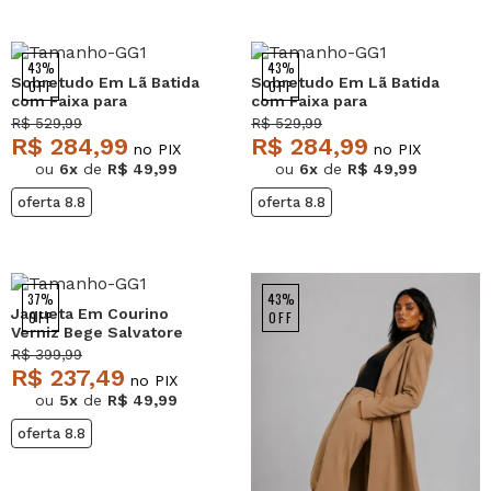
43%
43%
Sobretudo Em Lã Batida
Sobretudo Em Lã Batida
OFF
OFF
com Faixa para
com Faixa para
Amarração Vinho
Amarração Preto
R$ 529,99
R$ 529,99
Salvatore
Salvatore
R$ 284,99
R$ 284,99
no PIX
no PIX
ou
6x
de
R$ 49,99
ou
6x
de
R$ 49,99
oferta 8.8
oferta 8.8
37%
43%
Jaqueta Em Courino
OFF
OFF
Verniz Bege Salvatore
R$ 399,99
R$ 237,49
no PIX
ou
5x
de
R$ 49,99
oferta 8.8