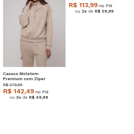
R$ 113,99
no PIX
ou
2x
de
R$ 59,99
Casaco Moletom
Premium com Zíper
Marfim Salvatore
R$ 279,99
R$ 142,49
no PIX
ou
3x
de
R$ 49,99