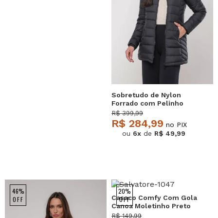
Sobretudo de Nylon
Forrado com Pelinho
Preto Salvatore
R$ 399,99
R$ 284,99
no PIX
ou
6x
de
R$ 49,99
46%
20%
Casaco Comfy Com Gola
OFF
OFF
Canoa Moletinho Preto
Salvatore
R$ 149,99