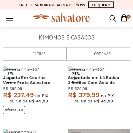
FRETE GRÁTIS BRASIL ACIMA DE R$ 199
EU QUERO
0
KIMONOS E CASACOS
FILTRAR
ORDENAR
37%
24%
Jaqueta Em Courino
Sobretudo em Lã Batida
OFF
OFF
Verniz Preto Salvatore
3 Botões Com Gola de
Pelo Preto Salvatore
R$ 399,99
R$ 529,99
R$ 237,49
R$ 379,99
no PIX
no PIX
ou
5x
de
R$ 49,99
ou
8x
de
R$ 49,99
oferta 8.8