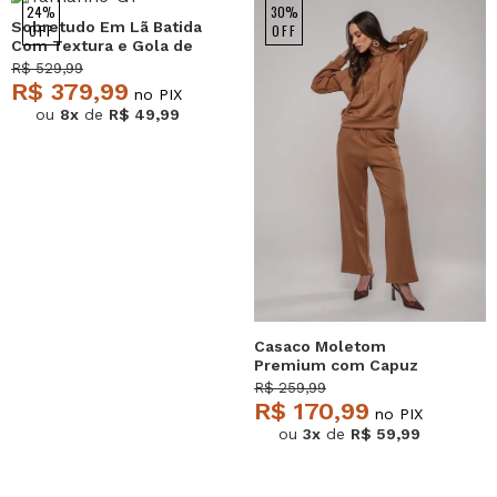
24%
30%
Sobretudo Em Lã Batida
OFF
OFF
Com Textura e Gola de
Pelo Removível Bege
R$ 529,99
Salvatore
R$ 379,99
no PIX
ou
8x
de
R$ 49,99
Casaco Moletom
Premium com Capuz
Caramelo Salvatore
R$ 259,99
R$ 170,99
no PIX
ou
3x
de
R$ 59,99