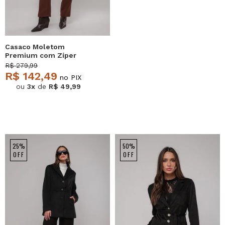
Casaco Moletom
Premium com Zíper
Marrom Salvatore
R$ 279,99
R$ 142,49
no PIX
ou
3x
de
R$ 49,99
25%
50%
OFF
OFF