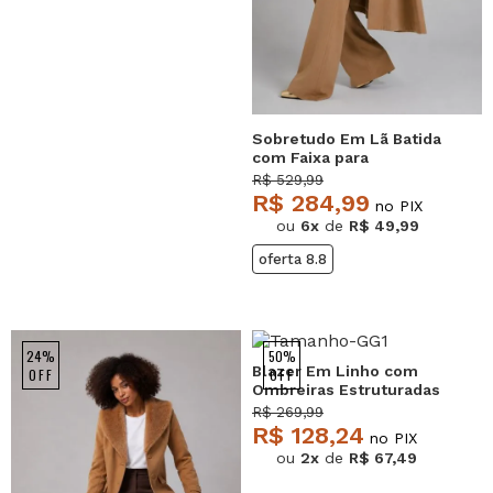
Sobretudo Em Lã Batida
com Faixa para
Amarração Bege
R$ 529,99
Salvatore
R$ 284,99
no PIX
ou
6x
de
R$ 49,99
oferta 8.8
24%
50%
Blazer Em Linho com
OFF
OFF
Ombreiras Estruturadas
Bordô Salvatore
R$ 269,99
R$ 128,24
no PIX
ou
2x
de
R$ 67,49