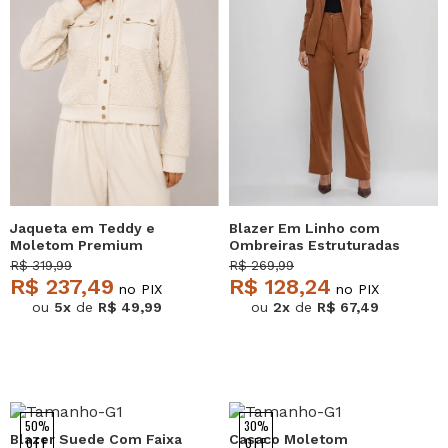
Jaqueta em Teddy e
Blazer Em Linho com
Moletom Premium
Ombreiras Estruturadas
Marfim Salvatore
Marrom Salvatore
R$ 319,99
R$ 269,99
R$ 237,49
R$ 128,24
no PIX
no PIX
ou
5x
de
R$ 49,99
ou
2x
de
R$ 67,49
50%
30%
Blazer Suede Com Faixa
Casaco Moletom
OFF
OFF