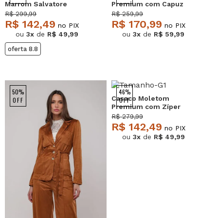
Marrom Salvatore
Premium com Capuz
Preto Salvatore
R$ 299,99
R$ 259,99
R$ 142,49
R$ 170,99
no PIX
no PIX
ou
3x
de
R$ 49,99
ou
3x
de
R$ 59,99
oferta 8.8
50%
46%
Casaco Moletom
OFF
OFF
Premium com Zíper
Caramelo Salvatore
R$ 279,99
R$ 142,49
no PIX
ou
3x
de
R$ 49,99