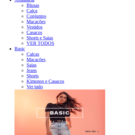
Blusas
Calça
Conjuntos
Macacões
Vestidos
Casacos
Shorts e Saias
VER TODOS
Basic
Calças
Macacões
Saias
Jeans
Shorts
Kimonos e Casacos
Ver tudo