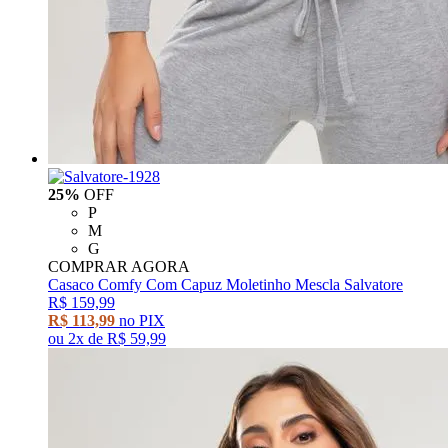
25%
OFF
P
M
G
COMPRAR AGORA
Casaco Comfy Com Capuz Moletinho Mescla Salvatore
R$ 159,99
R$ 113,99
no PIX
ou
2x
de
R$ 59,99