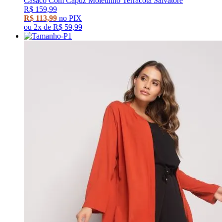
Casaco Com Capuz Moletinho Terracota Salvatore
R$ 159,99
R$ 113,99
no PIX
ou
2x
de
R$ 59,99