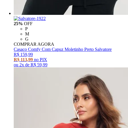
25%
OFF
P
M
G
COMPRAR AGORA
Casaco Comfy Com Capuz Moletinho Preto Salvatore
R$ 159,99
R$ 113,99
no PIX
ou
2x
de
R$ 59,99