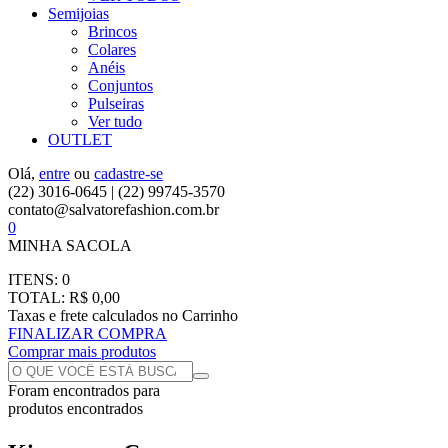
Semijoias
Brincos
Colares
Anéis
Conjuntos
Pulseiras
Ver tudo
OUTLET
Olá,
entre
ou
cadastre-se
(22) 3016-0645 | (22) 99745-3570
contato@salvatorefashion.com.br
0
MINHA SACOLA
ITENS:
0
TOTAL:
R$ 0,00
Taxas e frete calculados no Carrinho
FINALIZAR COMPRA
Comprar mais produtos
Foram encontrados
para
produtos encontrados