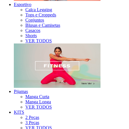
Esportivo
Calça Legging
Tops e Croppeds
Conjuntos
Blusas e Camisetas
Casacos
Shorts
VER TODOS
Pijamas
Manga Curta
Manga Longa
VER TODOS
KITS
2 Peças
3 Peças
VER TODOS