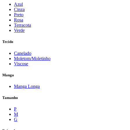
Azul
Cinza
Preto
Rosa
Terracota
Verde
Tecido
Canelado
Moletom/Moletinho
Viscose
Manga
Manga Longa
Tamanho
P
M
G