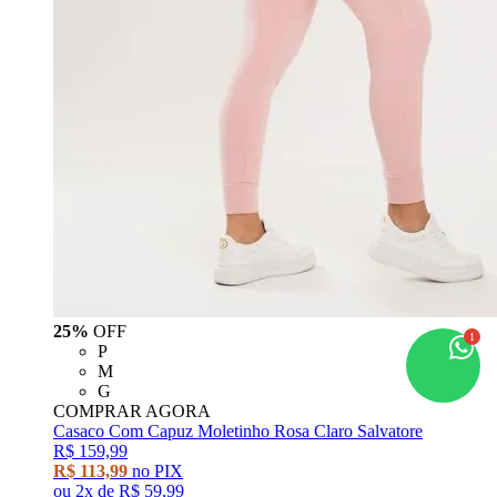
25%
OFF
P
M
G
COMPRAR AGORA
Casaco Com Capuz Moletinho Rosa Claro Salvatore
R$ 159,99
R$ 113,99
no PIX
ou
2x
de
R$ 59,99