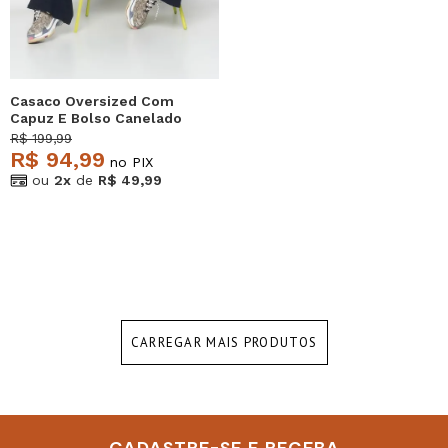
Casaco Oversized Com
Capuz E Bolso Canelado
Azul Claro Salvatore
R$ 199,99
R$ 94,99
no PIX
ou
2x
de
R$ 49,99
CARREGAR MAIS PRODUTOS
CADASTRE-SE E RECEBA