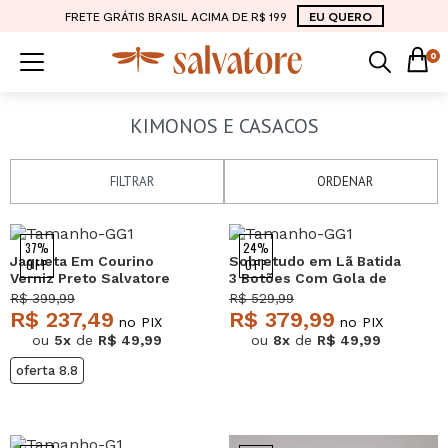
FRETE GRÁTIS BRASIL ACIMA DE R$ 199
EU QUERO
0
KIMONOS E CASACOS
FILTRAR
ORDENAR
37%
24%
Jaqueta Em Courino
Sobretudo em Lã Batida
OFF
OFF
Verniz Preto Salvatore
3 Botões Com Gola de
Pelo Preto Salvatore
R$ 399,99
R$ 529,99
R$ 237,49
R$ 379,99
no PIX
no PIX
ou
5x
de
R$ 49,99
ou
8x
de
R$ 49,99
oferta 8.8