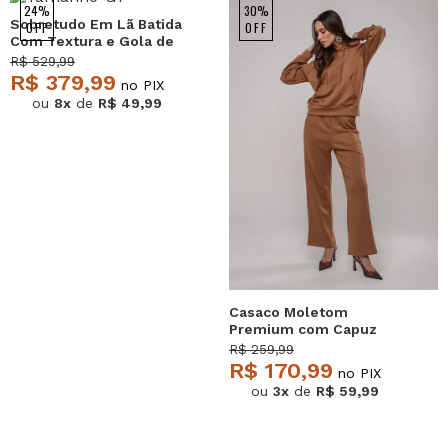
24%
30%
Sobretudo Em Lã Batida
OFF
OFF
Com Textura e Gola de
Pelo Removível Bege
R$ 529,99
Salvatore
R$ 379,99
no PIX
ou
8x
de
R$ 49,99
Casaco Moletom
Premium com Capuz
Caramelo Salvatore
R$ 259,99
R$ 170,99
no PIX
ou
3x
de
R$ 59,99