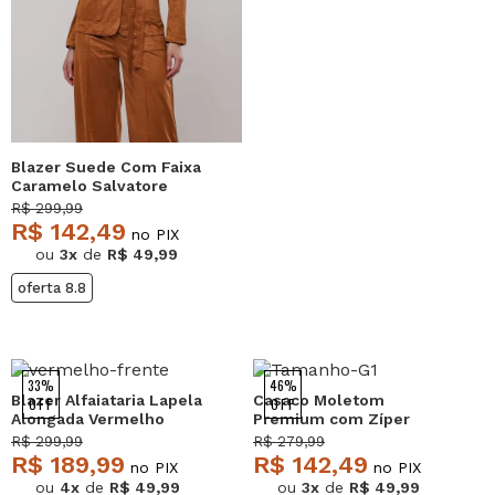
Blazer Suede Com Faixa
Caramelo Salvatore
R$ 299,99
R$ 142,49
no PIX
ou
3x
de
R$ 49,99
oferta 8.8
33%
46%
Blazer Alfaiataria Lapela
Casaco Moletom
OFF
OFF
Alongada Vermelho
Premium com Zíper
Salvatore
Caramelo Salvatore
R$ 299,99
R$ 279,99
R$ 189,99
R$ 142,49
no PIX
no PIX
ou
4x
de
R$ 49,99
ou
3x
de
R$ 49,99