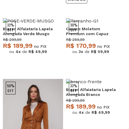
33%
30%
Blazer Alfaiataria Lapela
Casaco Moletom
OFF
OFF
Alongada Verde Musgo
Premium com Capuz
Salvatore
Preto Salvatore
R$ 299,99
R$ 259,99
R$ 189,99
R$ 170,99
no PIX
no PIX
ou
4x
de
R$ 49,99
ou
3x
de
R$ 59,99
50%
33%
Blazer Alfaiataria Lapela
OFF
OFF
Alongada Branco
Salvatore
R$ 299,99
R$ 189,99
no PIX
ou
4x
de
R$ 49,99