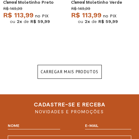
Canoa Moletinho Preto
Canoa Moletinho Verde
Salvatore
Salvatore
R$ 149,99
R$ 149,99
R$ 113,99
R$ 113,99
no PIX
no PIX
ou
2x
de
R$ 59,99
ou
2x
de
R$ 59,99
CARREGAR MAIS PRODUTOS
CADASTRE-SE E RECEBA
NOVIDADES E PROMOÇÕES