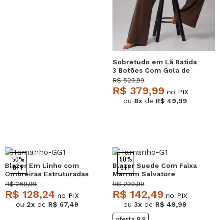
Sobretudo em Lã Batida
3 Botões Com Gola de
Pelo Caramelo Salvatore
R$ 529,99
R$ 379,99
no PIX
ou
8x
de
R$ 49,99
50%
50%
Blazer Em Linho com
Blazer Suede Com Faixa
OFF
OFF
Ombreiras Estruturadas
Marrom Salvatore
Bordô Salvatore
R$ 269,99
R$ 299,99
R$ 128,24
R$ 142,49
no PIX
no PIX
ou
2x
de
R$ 67,49
ou
3x
de
R$ 49,99
oferta 8.8