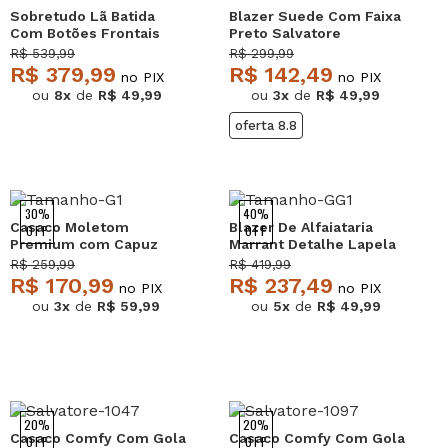
Sobretudo Lã Batida
Blazer Suede Com Faixa
Com Botões Frontais
Preto Salvatore
Preto Salvatore
R$ 539,99
R$ 299,99
R$ 379,99
R$ 142,49
no PIX
no PIX
ou
8x
de
R$ 49,99
ou
3x
de
R$ 49,99
oferta 8.8
30%
40%
Casaco Moletom
Blazer De Alfaiataria
OFF
OFF
Premium com Capuz
Marrant Detalhe Lapela
Marfim Salvatore
Preto Salvatore
R$ 259,99
R$ 419,99
R$ 170,99
R$ 237,49
no PIX
no PIX
ou
3x
de
R$ 59,99
ou
5x
de
R$ 49,99
20%
20%
Casaco Comfy Com Gola
Casaco Comfy Com Gola
OFF
OFF