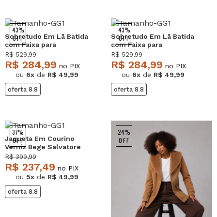
43%
43%
Sobretudo Em Lã Batida
Sobretudo Em Lã Batida
OFF
OFF
com Faixa para
com Faixa para
Amarração Vinho
Amarração Preto
R$ 529,99
R$ 529,99
Salvatore
Salvatore
R$ 284,99
R$ 284,99
no PIX
no PIX
ou
6x
de
R$ 49,99
ou
6x
de
R$ 49,99
oferta 8.8
oferta 8.8
37%
24%
Jaqueta Em Courino
OFF
OFF
Verniz Bege Salvatore
R$ 399,99
R$ 237,49
no PIX
ou
5x
de
R$ 49,99
oferta 8.8