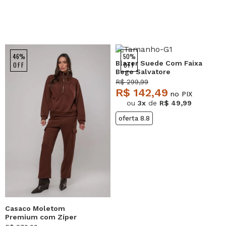
46%
50%
Blazer Suede Com Faixa
OFF
OFF
Bege Salvatore
R$ 299,99
R$ 142,49
no PIX
ou
3x
de
R$ 49,99
oferta 8.8
Casaco Moletom
Premium com Zíper
Marrom Salvatore