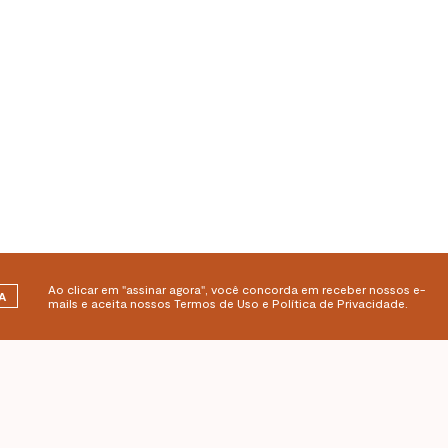
Ao clicar em "assinar agora", você concorda em receber nossos e-
A
mails e aceita nossos Termos de Uso e Política de Privacidade.