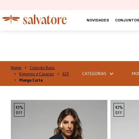
NOVIDADES
CONJUNTO
Coleção Basic
CATEGORIAS
MO
Kimonos e Casacos
623
Manga Curta
43%
43%
OFF
OFF