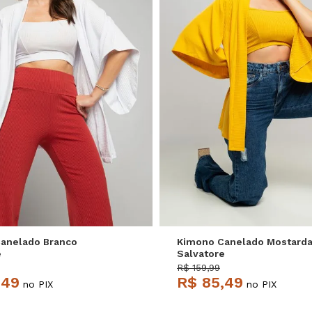
M
M
anelado Branco
Kimono Canelado Mostard
e
Salvatore
R$ 159,99
,49
R$ 85,49
no PIX
no PIX