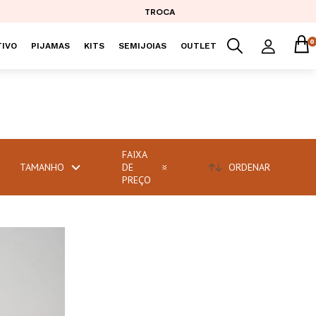
TROCA
0
IVO
PIJAMAS
KITS
SEMIJOIAS
OUTLET
FAIXA
TAMANHO
DE
ORDENAR
PREÇO