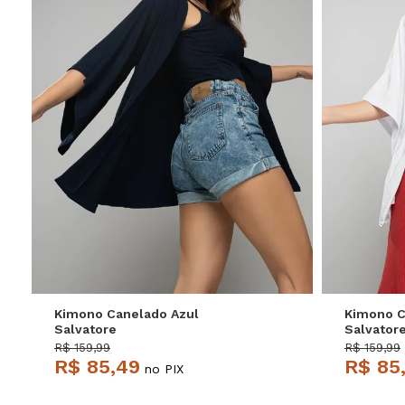
M
Kimono Canelado Azul
Kimono C
Salvatore
Salvator
R$ 159,99
R$ 159,99
R$ 85,49
R$ 85
no PIX