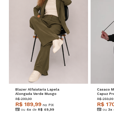
P
M
G
GG
Blazer Alfaiataria Lapela
Casaco 
Alongada Verde Musgo
Capuz Pr
Salvatore
R$ 299,99
R$ 259,99
R$ 189,99
R$ 17
no PIX
ou
4x
de
R$ 49,99
ou
3x