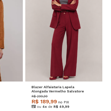
P
M
G
GG
Blazer Alfaiataria Lapela
Alongada Vermelho Salvatore
R$ 299,99
R$ 189,99
no PIX
ou
4x
de
R$ 49,99