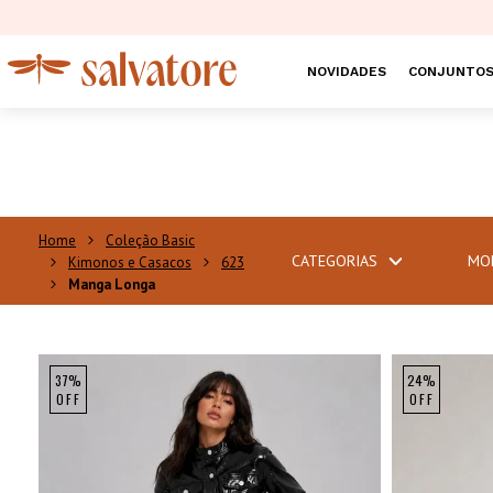
NOVIDADES
CONJUNTO
Coleção Basic
CATEGORIAS
MO
Kimonos e Casacos
623
Manga Longa
37%
24%
OFF
OFF