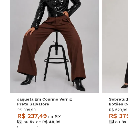
P
M
G
GG
P
Jaqueta Em Courino Verniz
Sobretud
Preto Salvatore
Botões C
Salvator
R$ 399,99
R$ 529,99
R$ 237,49
R$ 37
no PIX
ou
5x
de
R$ 49,99
ou
8x