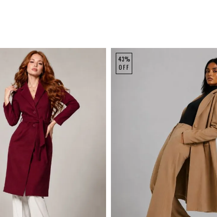
43%
OFF
M
G
GG
P
M
G