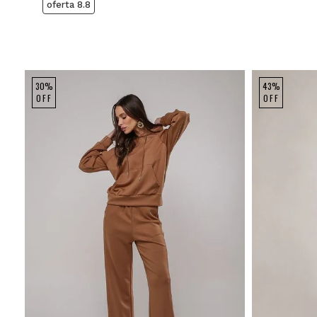
oferta 8.8
30%
43%
OFF
OFF
P
M
G
P