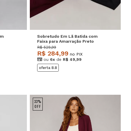
om
Sobretudo Em Lã Batida com
Faixa para Amarração Preto
Salvatore
R$ 529,99
R$ 284,99
no PIX
ou
6x
de
R$ 49,99
oferta 8.8
33%
OFF