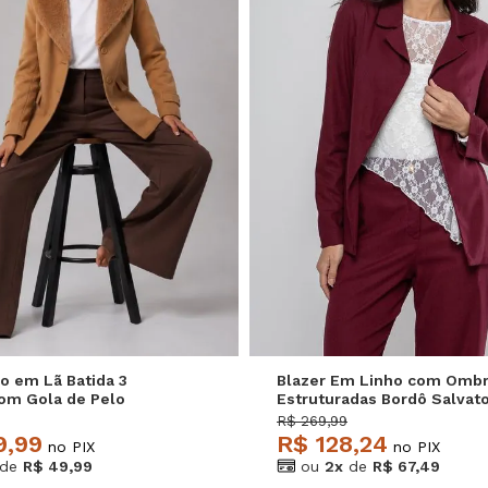
M
G
GG
P
M
G
o em Lã Batida 3
Blazer Em Linho com Ombr
om Gola de Pelo
Estruturadas Bordô Salvat
 Salvatore
R$ 269,99
9,99
R$ 128,24
no PIX
no PIX
de
R$ 49,99
ou
2x
de
R$ 67,49