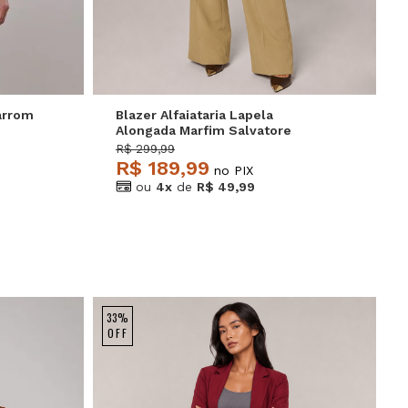
P
M
G
GG
arrom
Blazer Alfaiataria Lapela
Alongada Marfim Salvatore
R$ 299,99
R$ 189,99
no PIX
ou
4x
de
R$ 49,99
33%
OFF