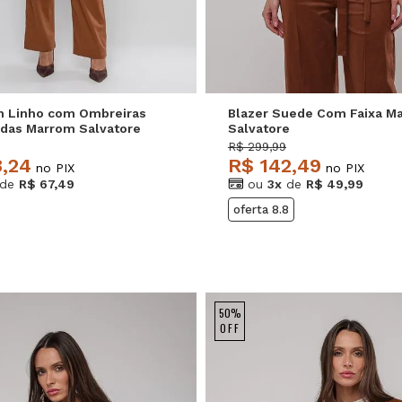
M
G
GG
P
M
G
m Linho com Ombreiras
Blazer Suede Com Faixa M
adas Marrom Salvatore
Salvatore
R$ 299,99
8,24
R$ 142,49
no PIX
no PIX
de
R$ 67,49
ou
3x
de
R$ 49,99
oferta 8.8
50%
OFF