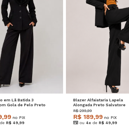
M
G
GG
P
M
G
o em Lã Batida 3
Blazer Alfaiataria Lapela
om Gola de Pelo Preto
Alongada Preto Salvatore
e
R$ 299,99
9,99
R$ 189,99
no PIX
no PIX
de
R$ 49,99
ou
4x
de
R$ 49,99