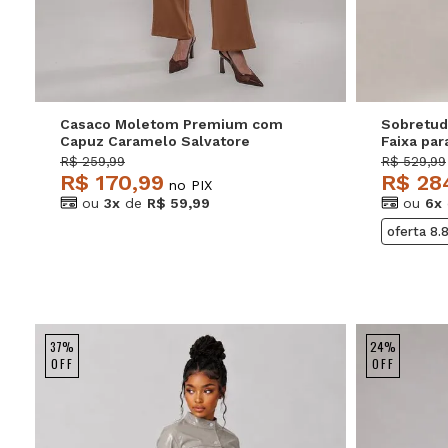
Casaco Moletom Premium com
Sobretud
Capuz Caramelo Salvatore
Faixa pa
Salvator
R$ 259,99
R$ 529,99
R$ 170,99
R$ 28
no PIX
ou
3x
de
R$ 59,99
ou
6x
oferta 8.
37%
24%
OFF
OFF