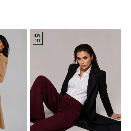
43%
OFF
GG
P
M
G
GG