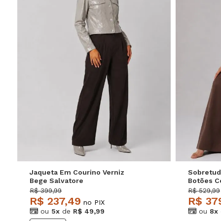
P
M
G
GG
P
Jaqueta Em Courino Verniz
Sobretud
Bege Salvatore
Botões C
Caramelo
R$ 399,99
R$ 529,99
R$ 237,49
R$ 37
no PIX
ou
5x
de
R$ 49,99
ou
8x