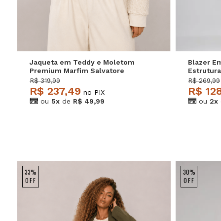
P
M
G
GG
P
Jaqueta em Teddy e Moletom
Blazer E
Premium Marfim Salvatore
Estrutur
R$ 319,99
R$ 269,99
R$ 237,49
R$ 12
no PIX
ou
5x
de
R$ 49,99
ou
2x
33%
30%
OFF
OFF