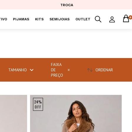
TROCA
0
IVO
PIJAMAS
KITS
SEMIJOIAS
OUTLET
FAIXA
TAMANHO
DE
ORDENAR
PREÇO
24%
OFF