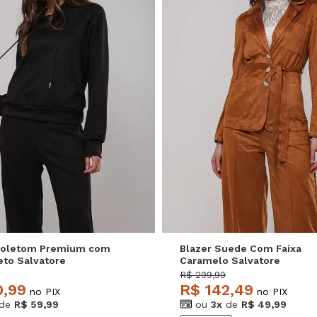
P
M
G
P
M
G
Moletom Premium com
Blazer Suede Com Faixa
eto Salvatore
Caramelo Salvatore
R$ 299,99
0,99
R$ 142,49
no PIX
no PIX
de
R$ 59,99
ou
3x
de
R$ 49,99