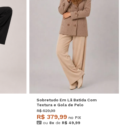
GG
P
M
G
GG
Sobretudo Em Lã Batida Com
Textura e Gola de Pelo
Removível Bege Salvatore
R$ 529,99
R$ 379,99
no PIX
ou
8x
de
R$ 49,99