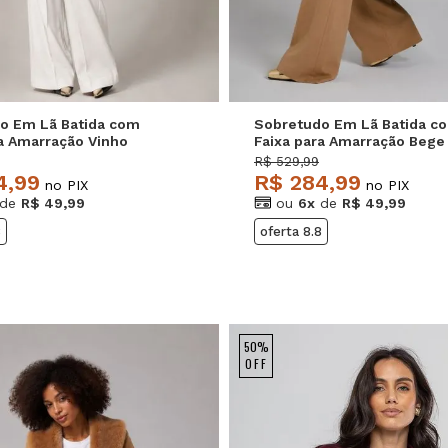
o Em Lã Batida com
Sobretudo Em Lã Batida c
ra Amarração Vinho
Faixa para Amarração Bege
e
Salvatore
R$ 529,99
4,99
R$ 284,99
no PIX
no PIX
de
R$ 49,99
ou
6x
de
R$ 49,99
8
oferta 8.8
50%
OFF