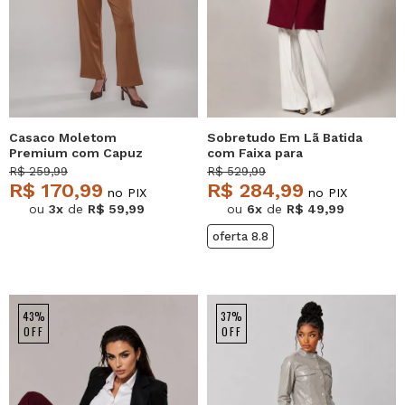
Casaco Moletom
Sobretudo Em Lã Batida
Premium com Capuz
com Faixa para
Caramelo Salvatore
Amarração Vinho
R$ 259,99
R$ 529,99
Salvatore
R$ 170,99
R$ 284,99
no PIX
no PIX
ou
3x
de
R$ 59,99
ou
6x
de
R$ 49,99
oferta 8.8
43%
37%
OFF
OFF