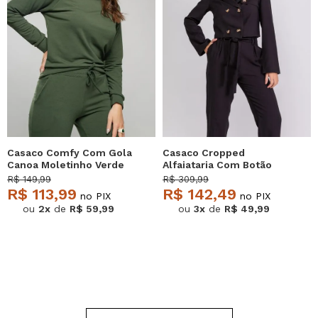
Casaco Comfy Com Gola
Casaco Cropped
Canoa Moletinho Verde
Alfaiataria Com Botão
Salvatore
Preto Salvatore
R$ 149,99
R$ 309,99
R$ 113,99
R$ 142,49
no PIX
no PIX
ou
2x
de
R$ 59,99
ou
3x
de
R$ 49,99