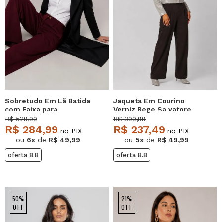
Sobretudo Em Lã Batida
Jaqueta Em Courino
com Faixa para
Verniz Bege Salvatore
Amarração Preto
R$ 529,99
R$ 399,99
Salvatore
R$ 284,99
R$ 237,49
no PIX
no PIX
ou
6x
de
R$ 49,99
ou
5x
de
R$ 49,99
oferta 8.8
oferta 8.8
50%
21%
OFF
OFF