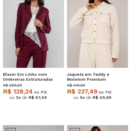
Blazer Em Linho com
Jaqueta em Teddy e
Ombreiras Estruturadas
Moletom Premium
Bordô Salvatore
Marfim Salvatore
R$ 269,99
R$ 319,99
R$ 128,24
R$ 237,49
no PIX
no PIX
ou
2x
de
R$ 67,49
ou
5x
de
R$ 49,99