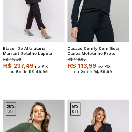
Blazer De Alfaiataria
Casaco Comfy Com Gola
Marrant Detalhe Lapela
Canoa Moletinho Preto
Preto Salvatore
Salvatore
R$ 419,99
R$ 149,99
R$ 237,49
R$ 113,99
no PIX
no PIX
ou
5x
de
R$ 49,99
ou
2x
de
R$ 59,99
20%
51%
OFF
OFF