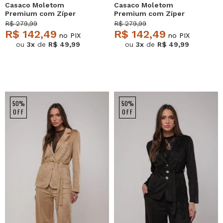
Casaco Moletom
Casaco Moletom
Premium com Zíper
Premium com Zíper
Caramelo Salvatore
Marrom Salvatore
R$ 279,99
R$ 279,99
R$ 142,49
R$ 142,49
no PIX
no PIX
ou
3x
de
R$ 49,99
ou
3x
de
R$ 49,99
50%
50%
OFF
OFF