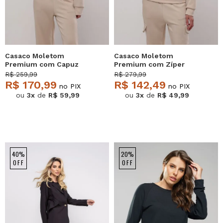
Casaco Moletom
Casaco Moletom
Premium com Capuz
Premium com Zíper
Marfim Salvatore
Marfim Salvatore
R$ 259,99
R$ 279,99
R$ 170,99
R$ 142,49
no PIX
no PIX
ou
3x
de
R$ 59,99
ou
3x
de
R$ 49,99
40%
20%
OFF
OFF