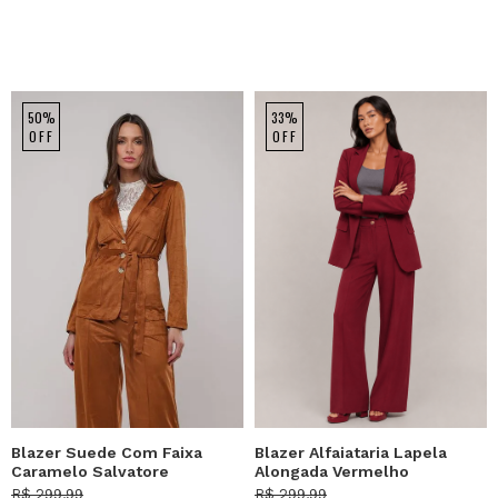
50%
33%
OFF
OFF
Blazer Suede Com Faixa
Blazer Alfaiataria Lapela
Caramelo Salvatore
Alongada Vermelho
Salvatore
R$ 299,99
R$ 299,99