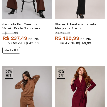
Jaqueta Em Courino
Blazer Alfaiataria Lapela
Verniz Preto Salvatore
Alongada Preto
Salvatore
R$ 399,99
R$ 299,99
R$ 237,49
R$ 189,99
no PIX
no PIX
ou
5x
de
R$ 49,99
ou
4x
de
R$ 49,99
oferta 8.8
30%
43%
OFF
OFF