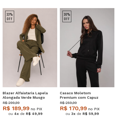
33%
30%
OFF
OFF
Blazer Alfaiataria Lapela
Casaco Moletom
Alongada Verde Musgo
Premium com Capuz
Salvatore
Preto Salvatore
R$ 299,99
R$ 259,99
R$ 189,99
R$ 170,99
no PIX
no PIX
ou
4x
de
R$ 49,99
ou
3x
de
R$ 59,99