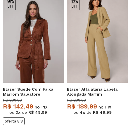
50%
33%
OFF
OFF
Blazer Suede Com Faixa
Blazer Alfaiataria Lapela
Marrom Salvatore
Alongada Marfim
Salvatore
R$ 299,99
R$ 299,99
R$ 142,49
R$ 189,99
no PIX
no PIX
ou
3x
de
R$ 49,99
ou
4x
de
R$ 49,99
oferta 8.8