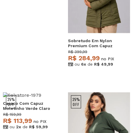
Sobretudo Em Nylon
Premium Com Capuz
Removível Verde
R$ 399,99
Salvatore
R$ 284,99
no PIX
ou
6x
de
R$ 49,99
25%
25%
Casaco Com Capuz
OFF
OFF
Moletinho Verde Claro
Salvatore
R$ 159,99
R$ 113,99
no PIX
ou
2x
de
R$ 59,99