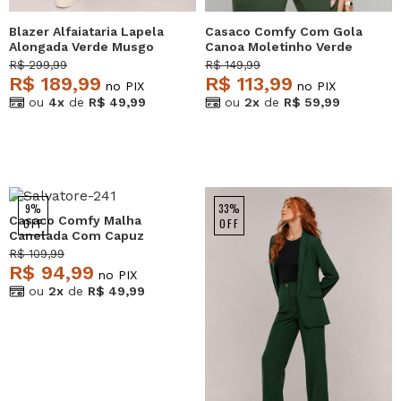
Blazer Alfaiataria Lapela
Casaco Comfy Com Gola
Alongada Verde Musgo
Canoa Moletinho Verde
Salvatore
Salvatore
R$ 299,99
R$ 149,99
R$ 189,99
R$ 113,99
no PIX
no PIX
ou
4x
de
R$ 49,99
ou
2x
de
R$ 59,99
9%
33%
Casaco Comfy Malha
OFF
OFF
Canelada Com Capuz
Verde Salvatore
R$ 109,99
R$ 94,99
no PIX
ou
2x
de
R$ 49,99