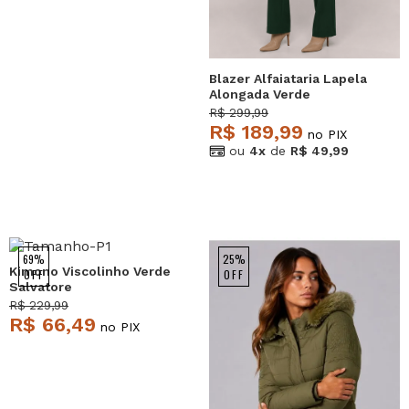
Blazer Alfaiataria Lapela
Alongada Verde
Salvatore
R$ 299,99
R$ 189,99
no PIX
ou
4x
de
R$ 49,99
69%
25%
Kimono Viscolinho Verde
OFF
OFF
Salvatore
R$ 229,99
R$ 66,49
no PIX