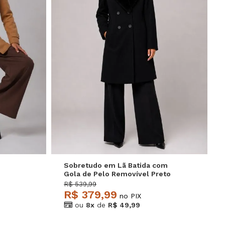
GG
P
M
G
GG
Sobretudo em Lã Batida com
Gola de Pelo Removível Preto
Salvatore
R$ 539,99
R$ 379,99
no PIX
ou
8x
de
R$ 49,99