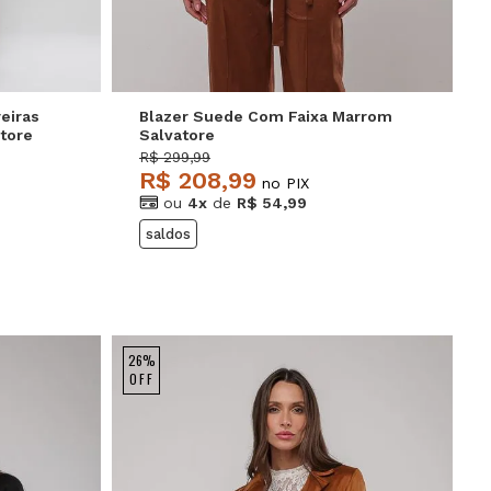
eiras
Blazer Suede Com Faixa Marrom
tore
Salvatore
R$ 299,99
R$ 208,99
no PIX
ou
4x
de
R$ 54,99
saldos
26%
OFF