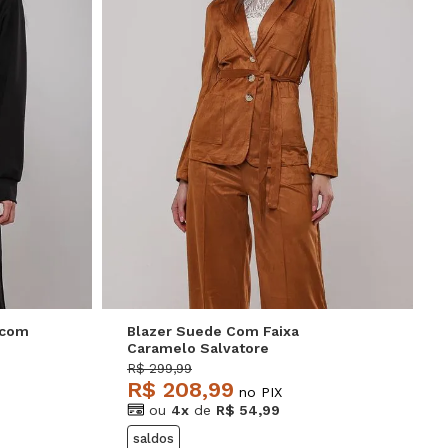
P
M
G
 com
Blazer Suede Com Faixa
Caramelo Salvatore
R$ 299,99
R$ 208,99
no PIX
ou
4x
de
R$ 54,99
saldos