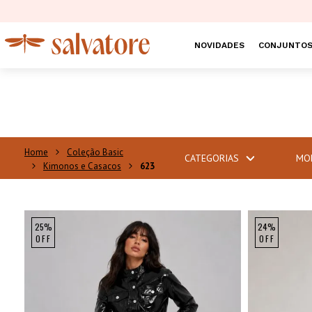
NOVIDADES
CONJUNTO
Coleção Basic
CATEGORIAS
MO
Kimonos e Casacos
623
25%
24%
OFF
OFF