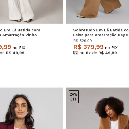
o Em Lã Batida com
Sobretudo Em Lã Batida c
ra Amarração Vinho
Faixa para Amarração Bege
e
Salvatore
R$ 529,99
9,99
R$ 379,99
no PIX
no PIX
de
R$ 49,99
ou
8x
de
R$ 49,99
24%
OFF