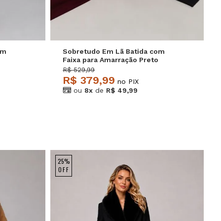
om
Sobretudo Em Lã Batida com
Faixa para Amarração Preto
Salvatore
R$ 529,99
R$ 379,99
no PIX
ou
8x
de
R$ 49,99
25%
OFF