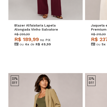
Blazer Alfaiataria Lapela
Jaqueta 
Alongada Vinho Salvatore
Premium 
R$ 299,99
R$ 319,99
R$ 189,99
R$ 23
no PIX
ou
4x
de
R$ 49,99
ou
5x
33%
33%
OFF
OFF