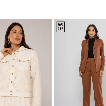
50%
OFF
M
G
GG
P
M
G