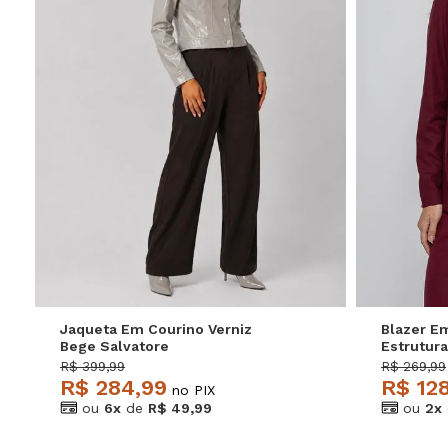
P
M
G
GG
P
Jaqueta Em Courino Verniz
Blazer E
Bege Salvatore
Estrutur
R$ 399,99
R$ 269,99
R$ 284,99
R$ 12
no PIX
ou
6x
de
R$ 49,99
ou
2x