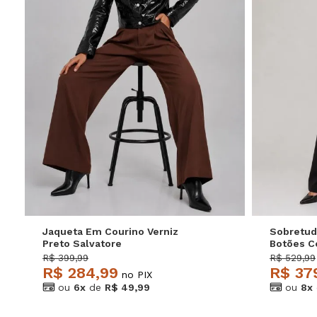
P
M
G
GG
P
Jaqueta Em Courino Verniz
Sobretud
Preto Salvatore
Botões C
Salvator
R$ 399,99
R$ 529,99
R$ 284,99
R$ 37
no PIX
ou
6x
de
R$ 49,99
ou
8x