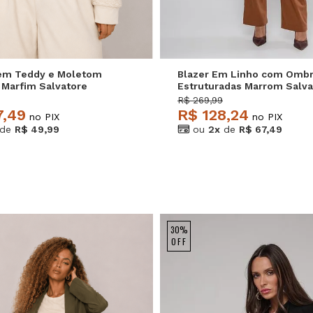
em Teddy e Moletom
Blazer Em Linho com Ombr
Marfim Salvatore
Estruturadas Marrom Salva
R$ 269,99
7,49
R$ 128,24
no PIX
no PIX
de
R$ 49,99
ou
2x
de
R$ 67,49
30%
OFF