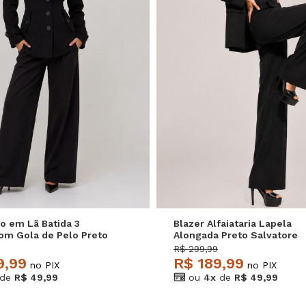
M
G
GG
P
M
G
o em Lã Batida 3
Blazer Alfaiataria Lapela
om Gola de Pelo Preto
Alongada Preto Salvatore
e
R$ 299,99
9,99
R$ 189,99
no PIX
no PIX
de
R$ 49,99
ou
4x
de
R$ 49,99