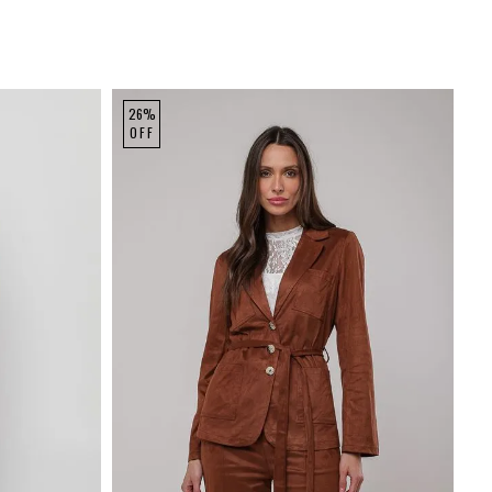
26%
OFF
GG
P
M
G