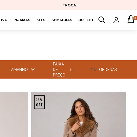
TROCA
0
IVO
PIJAMAS
KITS
SEMIJOIAS
OUTLET
FAIXA
TAMANHO
DE
ORDENAR
PREÇO
24%
OFF