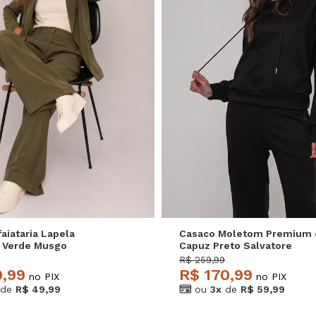
M
G
GG
P
M
G
faiataria Lapela
Casaco Moletom Premium
 Verde Musgo
Capuz Preto Salvatore
e
R$ 259,99
9,99
R$ 170,99
no PIX
no PIX
de
R$ 49,99
ou
3x
de
R$ 59,99