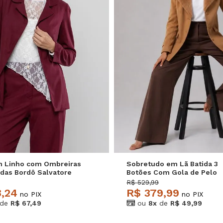
M
G
GG
P
M
G
m Linho com Ombreiras
Sobretudo em Lã Batida 3
adas Bordô Salvatore
Botões Com Gola de Pelo
Caramelo Salvatore
R$ 529,99
8,24
R$ 379,99
no PIX
no PIX
de
R$ 67,49
ou
8x
de
R$ 49,99