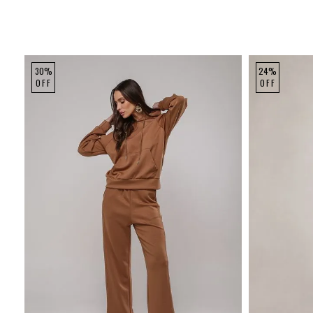
30%
24%
OFF
OFF
P
M
G
P