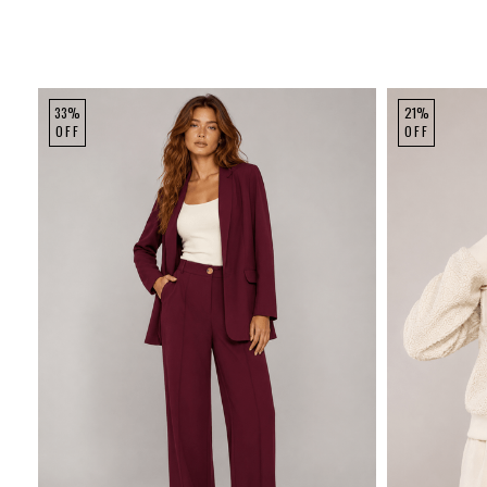
33%
21%
OFF
OFF
P
M
G
GG
P