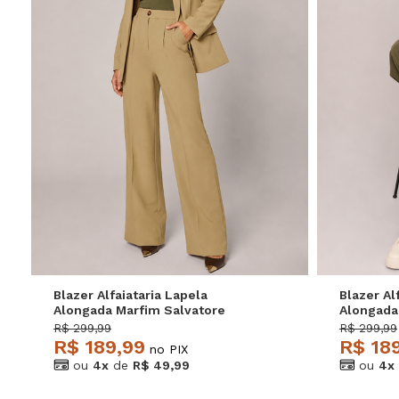
P
M
G
GG
P
Blazer Alfaiataria Lapela
Blazer Al
Alongada Marfim Salvatore
Alongada
Salvator
R$ 299,99
R$ 299,99
R$ 189,99
R$ 18
no PIX
ou
4x
de
R$ 49,99
ou
4x