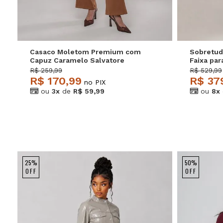
Casaco Moletom Premium com
Sobretud
Capuz Caramelo Salvatore
Faixa pa
Salvator
R$ 259,99
R$ 529,99
R$ 170,99
R$ 37
no PIX
ou
3x
de
R$ 59,99
ou
8x
25%
50%
OFF
OFF