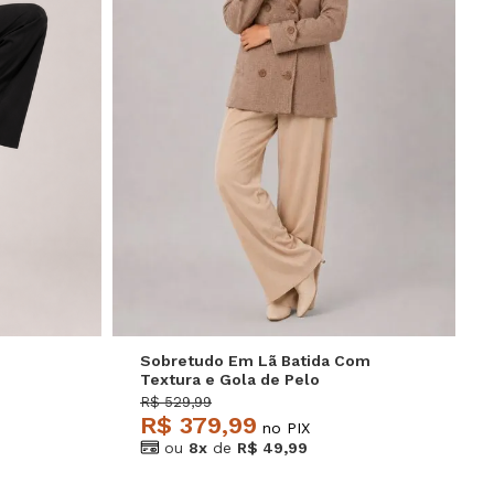
GG
P
M
G
GG
Sobretudo Em Lã Batida Com
Textura e Gola de Pelo
Removível Bege Salvatore
R$ 529,99
R$ 379,99
no PIX
ou
8x
de
R$ 49,99