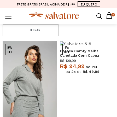
FRETE GRÁTIS BRASIL ACIMA DE R$ 199
EU QUERO
0
FILTRAR
9%
9%
Casaco Comfy Malha
OFF
OFF
Canelada Com Capuz
Grafite Salvatore
R$ 109,99
R$ 94,99
no PIX
ou
2x
de
R$ 49,99