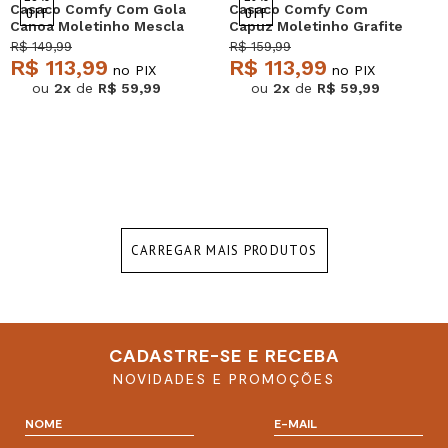
Casaco Comfy Com Gola
Casaco Comfy Com
OFF
OFF
Canoa Moletinho Mescla
Capuz Moletinho Grafite
Salvatore
Salvatore
R$ 149,99
R$ 159,99
R$ 113,99
R$ 113,99
no PIX
no PIX
ou
2x
de
R$ 59,99
ou
2x
de
R$ 59,99
CARREGAR MAIS PRODUTOS
CADASTRE-SE E RECEBA
NOVIDADES E PROMOÇÕES