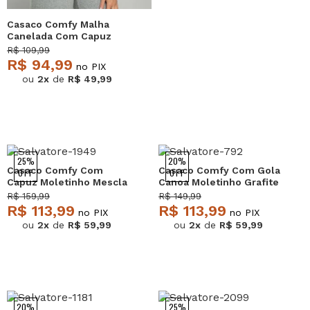
Casaco Comfy Malha
Canelada Com Capuz
Mescla Salvatore
R$ 109,99
R$ 94,99
no PIX
ou
2x
de
R$ 49,99
25%
20%
Casaco Comfy Com
Casaco Comfy Com Gola
OFF
OFF
Capuz Moletinho Mescla
Canoa Moletinho Grafite
Salvatore
Salvatore
R$ 159,99
R$ 149,99
R$ 113,99
R$ 113,99
no PIX
no PIX
ou
2x
de
R$ 59,99
ou
2x
de
R$ 59,99
20%
25%