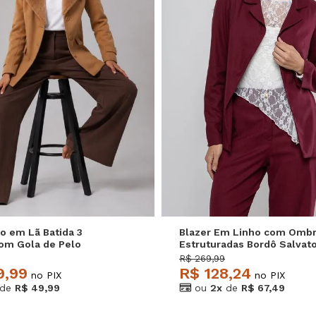
M
G
GG
P
M
G
o em Lã Batida 3
Blazer Em Linho com Ombr
om Gola de Pelo
Estruturadas Bordô Salvat
 Salvatore
R$ 269,99
9,99
R$ 128,24
no PIX
no PIX
de
R$ 49,99
ou
2x
de
R$ 67,49