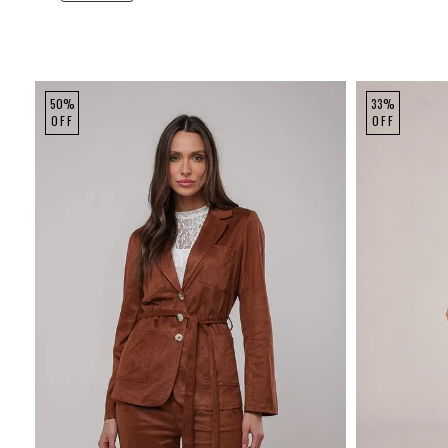
50%
33%
OFF
OFF
P
M
G
P