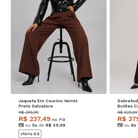
P
M
G
GG
P
Jaqueta Em Courino Verniz
Sobretud
Preto Salvatore
Botões C
Salvator
R$ 399,99
R$ 529,99
R$ 237,49
R$ 37
no PIX
ou
5x
de
R$ 49,99
ou
8x
oferta 8.8