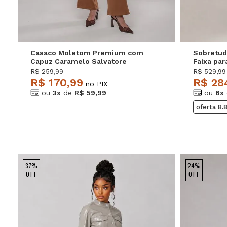
Casaco Moletom Premium com
Sobretud
Capuz Caramelo Salvatore
Faixa pa
Salvator
R$ 259,99
R$ 529,99
R$ 170,99
R$ 28
no PIX
ou
3x
de
R$ 59,99
ou
6x
oferta 8.
37%
24%
OFF
OFF