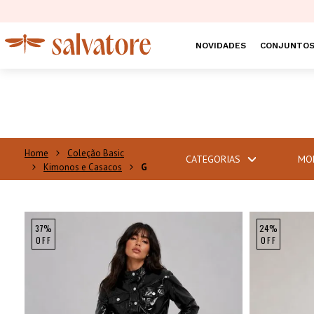
NOVIDADES
CONJUNTO
Coleção Basic
CATEGORIAS
MO
Kimonos e Casacos
G
37%
24%
OFF
OFF