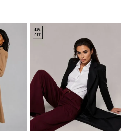
43%
OFF
GG
P
M
G
GG