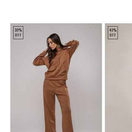
30%
43%
OFF
OFF
P
M
G
P