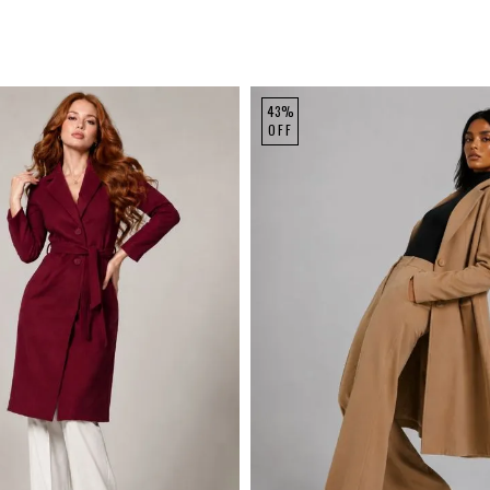
43%
OFF
M
G
GG
P
M
G