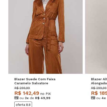
P
M
G
P
Blazer Suede Com Faixa
Blazer Al
Caramelo Salvatore
Alongada
R$ 299,99
R$ 299,99
R$ 142,49
R$ 18
no PIX
ou
3x
de
R$ 49,99
ou
4x
oferta 8.8