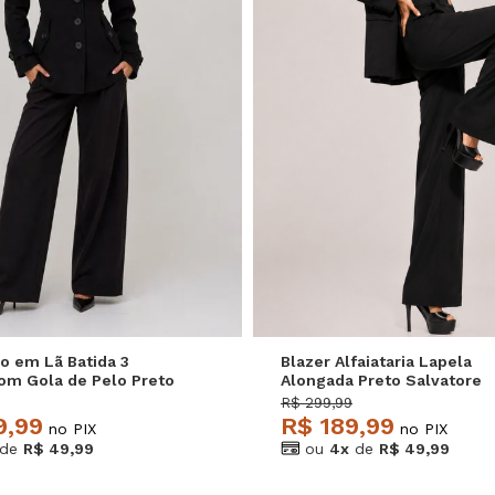
M
G
GG
P
M
G
o em Lã Batida 3
Blazer Alfaiataria Lapela
om Gola de Pelo Preto
Alongada Preto Salvatore
e
R$ 299,99
9,99
R$ 189,99
no PIX
no PIX
de
R$ 49,99
ou
4x
de
R$ 49,99