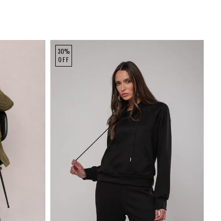
30%
OFF
GG
P
M
G