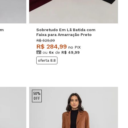
om
Sobretudo Em Lã Batida com
Faixa para Amarração Preto
Salvatore
R$ 529,99
R$ 284,99
no PIX
ou
6x
de
R$ 49,99
oferta 8.8
50%
OFF