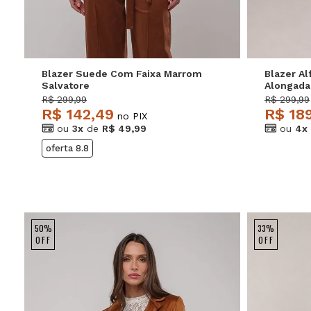
Blazer Suede Com Faixa Marrom
Blazer Al
Salvatore
Alongada
R$ 299,99
R$ 299,99
R$ 142,49
R$ 18
no PIX
ou
3x
de
R$ 49,99
ou
4x
oferta 8.8
50%
33%
OFF
OFF