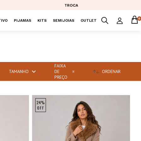
TROCA
0
IVO
PIJAMAS
KITS
SEMIJOIAS
OUTLET
FAIXA
TAMANHO
DE
ORDENAR
PREÇO
24%
OFF