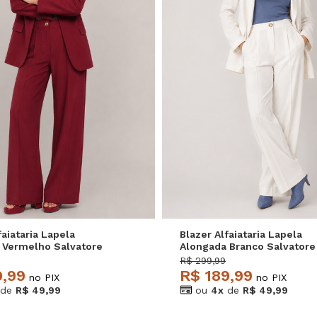
M
G
GG
P
M
G
faiataria Lapela
Blazer Alfaiataria Lapela
 Vermelho Salvatore
Alongada Branco Salvatore
R$ 299,99
9,99
R$ 189,99
no PIX
no PIX
de
R$ 49,99
ou
4x
de
R$ 49,99