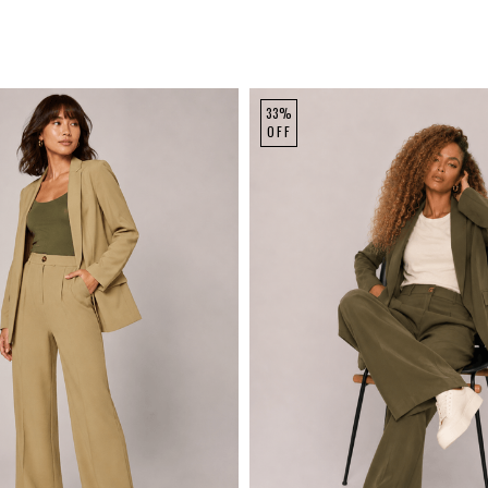
33%
OFF
M
G
GG
P
M
G