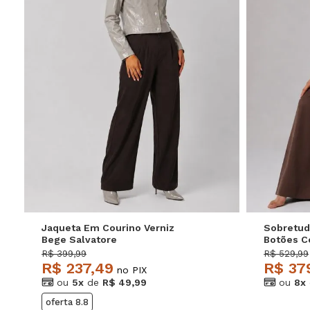
P
M
G
GG
P
Jaqueta Em Courino Verniz
Sobretud
Bege Salvatore
Botões C
Caramelo
R$ 399,99
R$ 529,99
R$ 237,49
R$ 37
no PIX
ou
5x
de
R$ 49,99
ou
8x
oferta 8.8