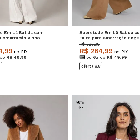
o Em Lã Batida com
Sobretudo Em Lã Batida c
ra Amarração Vinho
Faixa para Amarração Bege
e
Salvatore
R$ 529,99
4,99
R$ 284,99
no PIX
no PIX
de
R$ 49,99
ou
6x
de
R$ 49,99
8
oferta 8.8
50%
OFF