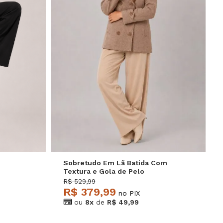
GG
P
M
G
GG
Sobretudo Em Lã Batida Com
Textura e Gola de Pelo
Removível Bege Salvatore
R$ 529,99
R$ 379,99
no PIX
ou
8x
de
R$ 49,99