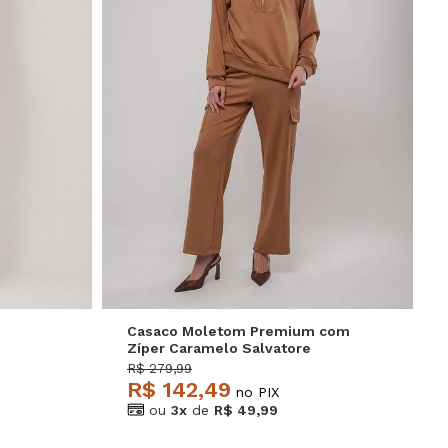
GG
P
M
G
Casaco Moletom Premium com
Zíper Caramelo Salvatore
R$ 279,99
R$ 142,49
no PIX
ou
3x
de
R$ 49,99