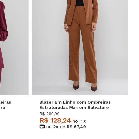
GG
P
M
G
GG
eiras
Blazer Em Linho com Ombreiras
ore
Estruturadas Marrom Salvatore
R$ 269,99
R$ 128,24
no PIX
ou
2x
de
R$ 67,49