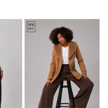
24%
OFF
GG
P
M
G
GG