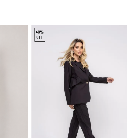
40%
OFF
GG
P
M
G
GG