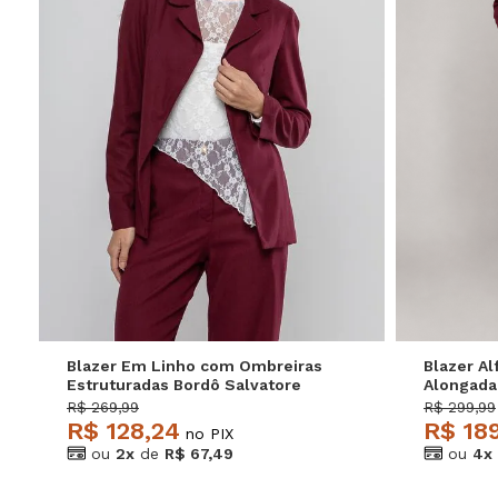
P
M
G
GG
P
Blazer Em Linho com Ombreiras
Blazer Al
Estruturadas Bordô Salvatore
Alongada
R$ 269,99
R$ 299,99
R$ 128,24
R$ 18
no PIX
ou
2x
de
R$ 67,49
ou
4x