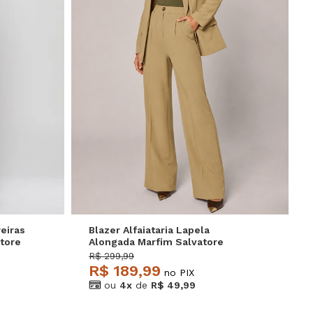
GG
P
M
G
GG
eiras
Blazer Alfaiataria Lapela
tore
Alongada Marfim Salvatore
R$ 299,99
R$ 189,99
no PIX
ou
4x
de
R$ 49,99