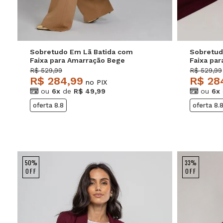
Sobretudo Em Lã Batida com
Sobretud
Faixa para Amarração Bege
Faixa pa
Salvatore
Salvator
R$ 529,99
R$ 529,99
R$ 284,99
R$ 28
no PIX
ou
6x
de
R$ 49,99
ou
6x
oferta 8.8
oferta 8.
50%
33%
OFF
OFF