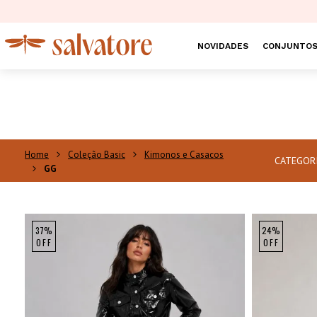
NOVIDADES
CONJUNTO
Coleção Basic
Kimonos e Casacos
CATEGOR
GG
37%
24%
OFF
OFF