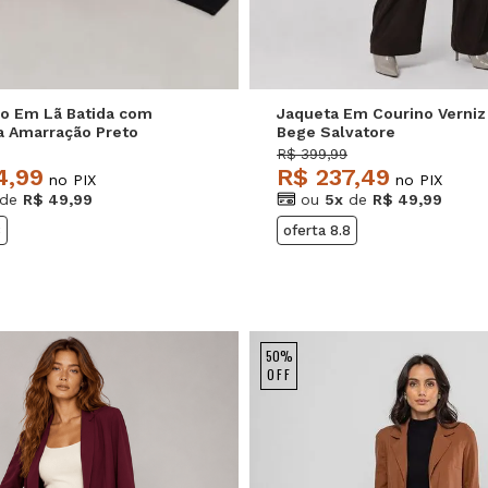
o Em Lã Batida com
Jaqueta Em Courino Verniz
ra Amarração Preto
Bege Salvatore
e
R$ 399,99
4,99
R$ 237,49
no PIX
no PIX
de
R$ 49,99
ou
5x
de
R$ 49,99
8
oferta 8.8
50%
OFF