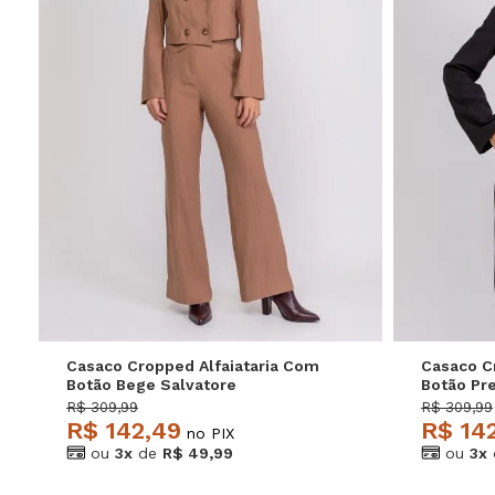
P
M
G
GG
P
Casaco Cropped Alfaiataria Com
Casaco C
Botão Bege Salvatore
Botão Pr
R$ 309,99
R$ 309,99
R$ 142,49
R$ 14
no PIX
ou
3x
de
R$ 49,99
ou
3x