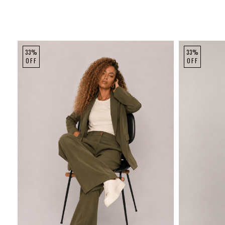
33%
33%
OFF
OFF
P
M
G
GG
P