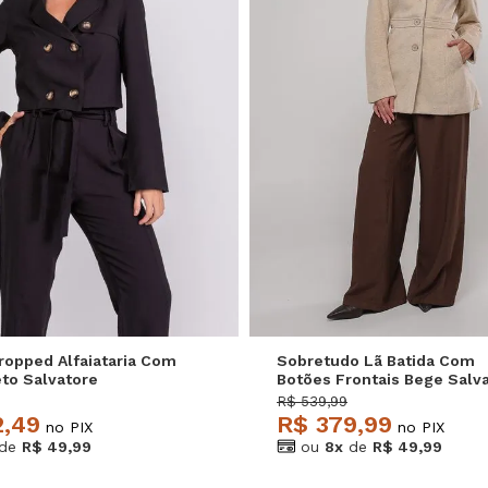
M
G
GG
P
M
G
ropped Alfaiataria Com
Sobretudo Lã Batida Com
eto Salvatore
Botões Frontais Bege Salv
R$ 539,99
2,49
R$ 379,99
no PIX
no PIX
de
R$ 49,99
ou
8x
de
R$ 49,99