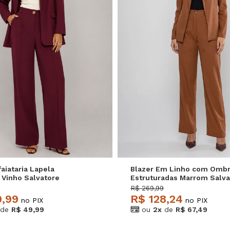
M
G
GG
P
M
G
faiataria Lapela
Blazer Em Linho com Ombr
 Vinho Salvatore
Estruturadas Marrom Salva
R$ 269,99
9,99
R$ 128,24
no PIX
no PIX
de
R$ 49,99
ou
2x
de
R$ 67,49