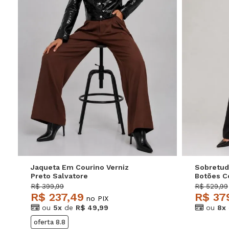
P
M
G
GG
P
Jaqueta Em Courino Verniz
Sobretud
Preto Salvatore
Botões C
Salvator
R$ 399,99
R$ 529,99
R$ 237,49
R$ 37
no PIX
ou
5x
de
R$ 49,99
ou
8x
oferta 8.8