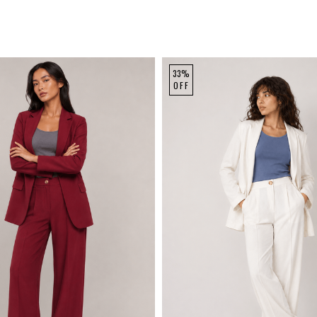
33%
OFF
M
G
GG
P
M
G