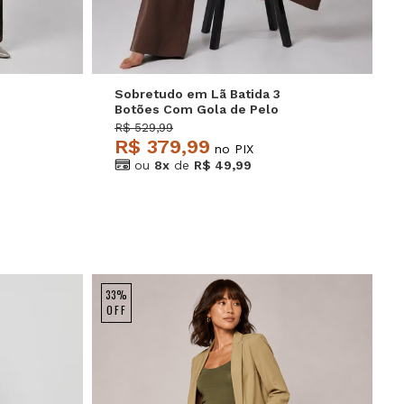
Sobretudo em Lã Batida 3
Botões Com Gola de Pelo
Caramelo Salvatore
R$ 529,99
R$ 379,99
no PIX
ou
8x
de
R$ 49,99
33%
OFF