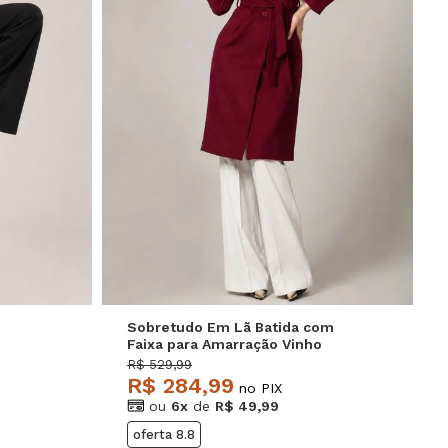
GG
P
M
G
GG
Sobretudo Em Lã Batida com
Faixa para Amarração Vinho
Salvatore
R$ 529,99
R$ 284,99
no PIX
ou
6x
de
R$ 49,99
oferta 8.8