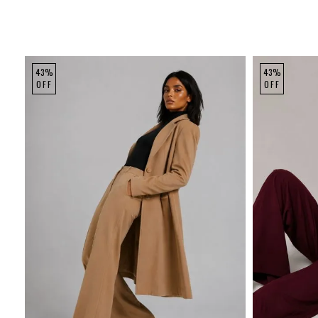
43%
43%
OFF
OFF
P
M
G
GG
P