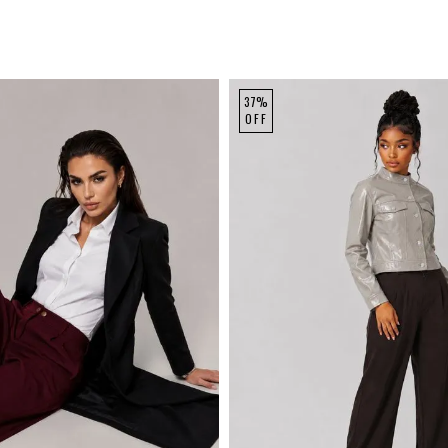
37%
OFF
M
G
GG
P
M
G