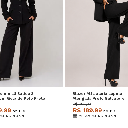
M
G
GG
P
M
G
o em Lã Batida 3
Blazer Alfaiataria Lapela
om Gola de Pelo Preto
Alongada Preto Salvatore
e
R$ 299,99
9,99
R$ 189,99
no PIX
no PIX
de
R$ 49,99
ou
4x
de
R$ 49,99