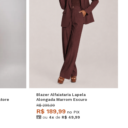
GG
P
M
G
GG
Blazer Alfaiataria Lapela
atore
Alongada Marrom Escuro
Salvatore
R$ 299,99
R$ 189,99
no PIX
ou
4x
de
R$ 49,99