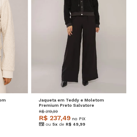
GG
P
M
G
GG
tom
Jaqueta em Teddy e Moletom
Premium Preto Salvatore
R$ 319,99
R$ 237,49
no PIX
ou
5x
de
R$ 49,99