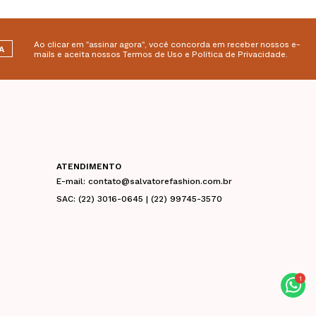
Ao clicar em "assinar agora", você concorda em receber nossos e-
A
mails e aceita nossos Termos de Uso e Política de Privacidade.
ATENDIMENTO
E-mail: contato@salvatorefashion.com.br
SAC: (22) 3016-0645 | (22) 99745-3570