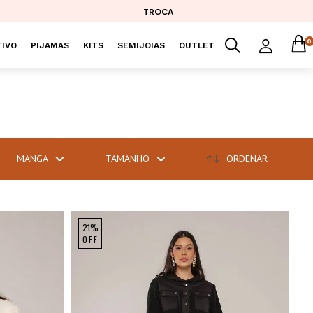
TROCA
0
IVO
PIJAMAS
KITS
SEMIJOIAS
OUTLET
MANGA
TAMANHO
ORDENAR
21%
OFF