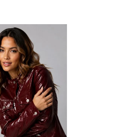
M
G
GG