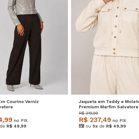
M
G
GG
P
M
G
Em Courino Verniz
Jaqueta em Teddy e Mole
vatore
Premium Marfim Salvatore
R$ 319,99
4,99
R$ 237,49
no PIX
no PIX
de
R$ 49,99
ou
5x
de
R$ 49,99