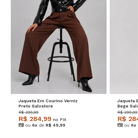
P
M
G
GG
P
Jaqueta Em Courino Verniz
Jaqueta 
Preto Salvatore
Bege Sal
R$ 399,99
R$ 399,99
R$ 284,99
R$ 28
no PIX
ou
6x
de
R$ 49,99
ou
6x