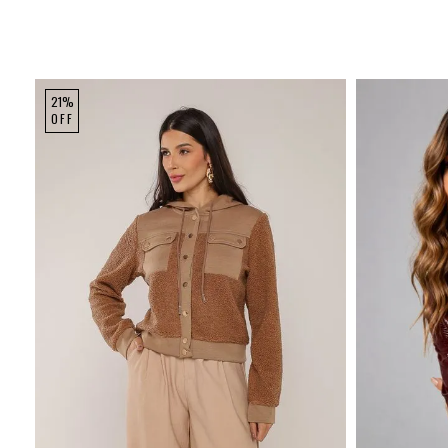
21%
OFF
P
M
G
GG
P