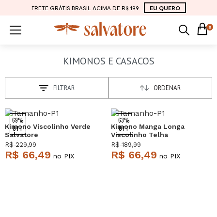
FRETE GRÁTIS BRASIL ACIMA DE R$ 199
EU QUERO
0
KIMONOS E CASACOS
FILTRAR
ORDENAR
69%
63%
Kimono Viscolinho Verde
Kimono Manga Longa
OFF
OFF
Salvatore
Viscolinho Telha
Salvatore
R$ 229,99
R$ 189,99
R$ 66,49
R$ 66,49
no PIX
no PIX