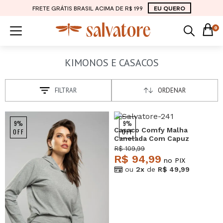
FRETE GRÁTIS BRASIL ACIMA DE R$ 199
EU QUERO
0
KIMONOS E CASACOS
FILTRAR
ORDENAR
9%
9%
Casaco Comfy Malha
OFF
OFF
Canelada Com Capuz
Verde Salvatore
R$ 109,99
R$ 94,99
no PIX
ou
2x
de
R$ 49,99