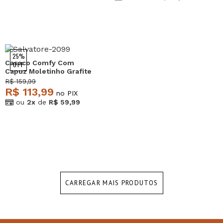
25%
Casaco Comfy Com
OFF
Capuz Moletinho Grafite
Salvatore
R$ 159,99
R$ 113,99
no PIX
ou
2x
de
R$ 59,99
CARREGAR MAIS PRODUTOS