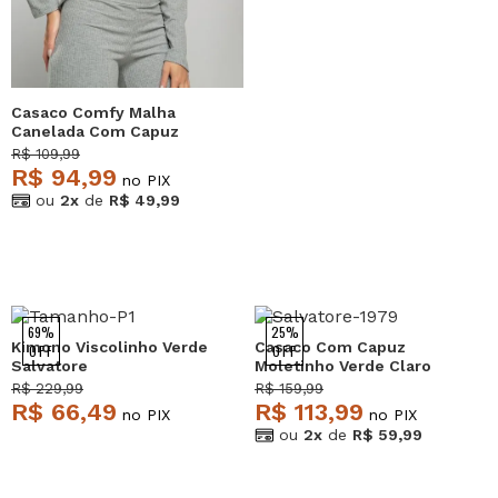
Casaco Comfy Malha
Canelada Com Capuz
Mescla Salvatore
R$ 109,99
R$ 94,99
no PIX
ou
2x
de
R$ 49,99
69%
25%
Kimono Viscolinho Verde
Casaco Com Capuz
OFF
OFF
Salvatore
Moletinho Verde Claro
Salvatore
R$ 229,99
R$ 159,99
R$ 66,49
R$ 113,99
no PIX
no PIX
ou
2x
de
R$ 59,99