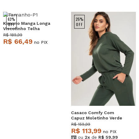
63%
25%
Kimono Manga Longa
OFF
OFF
Viscolinho Telha
Salvatore
R$ 189,99
R$ 66,49
no PIX
Casaco Comfy Com
Capuz Moletinho Verde
Salvatore
R$ 159,99
R$ 113,99
no PIX
ou
2x
de
R$ 59,99