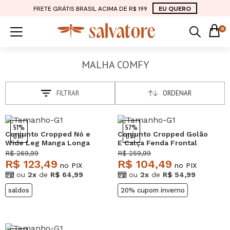
FRETE GRÁTIS BRASIL ACIMA DE R$ 199
EU QUERO
0
MALHA COMFY
FILTRAR
ORDENAR
51%
57%
Conjunto Cropped Nó e
Conjunto Cropped Golão
OFF
OFF
Wide Leg Manga Longa
E Calça Fenda Frontal
Malha Azul Salvatore
Malha Caramelo
R$ 269,99
R$ 259,99
Salvatore
R$ 123,49
R$ 104,49
no PIX
no PIX
ou
2x
de
R$ 64,99
ou
2x
de
R$ 54,99
saldos
20% cupom inverno