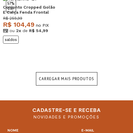
57%
Conjunto Cropped Golão
OFF
E Calça Fenda Frontal
Malha Telha Salvatore
R$ 259,99
R$ 104,49
no PIX
ou
2x
de
R$ 54,99
saldos
CARREGAR MAIS PRODUTOS
CADASTRE-SE E RECEBA
NOVIDADES E PROMOÇÕES