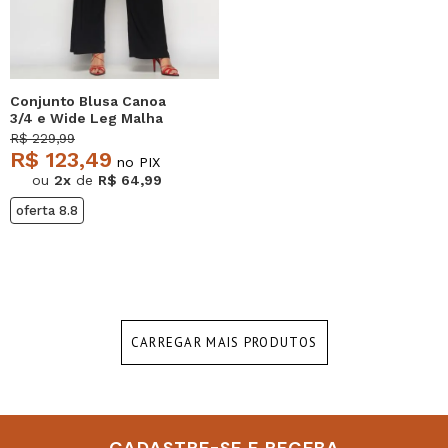
Conjunto Blusa Canoa
3/4 e Wide Leg Malha
Preto Salvatore
R$ 229,99
R$ 123,49
no PIX
ou
2x
de
R$ 64,99
oferta 8.8
CARREGAR MAIS PRODUTOS
CADASTRE-SE E RECEBA