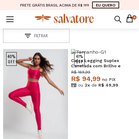
FRETE GRÁTIS BRASIL ACIMA DE R$ 199
EU QUERO
0
FILTRAR
40%
41%
Calça Legging Suplex
OFF
OFF
Canelada com Brilho e
Recortes Rosa Salvatore
R$ 169,99
R$ 94,99
no PIX
ou
2x
de
R$ 49,99