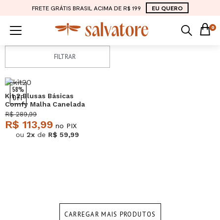
FRETE GRÁTIS BRASIL ACIMA DE R$ 199
EU QUERO
0
FILTRAR
58%
Kit 2 Blusas Básicas
OFF
Comfy Malha Canelada
Preta e Mescla Salvatore
R$ 289,99
R$ 113,99
no PIX
ou
2x
de
R$ 59,99
CARREGAR MAIS PRODUTOS