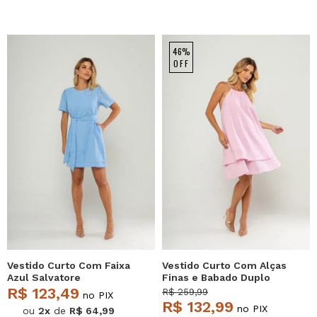
46%
OFF
Vestido Curto Com Faixa
Vestido Curto Com Alças
Azul Salvatore
Finas e Babado Duplo
Rosa Salvatore
R$ 123,49
R$ 259,99
no PIX
R$ 132,99
no PIX
ou
2x
de
R$ 64,99