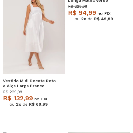
Longa Malha Verde
Salvatore
R$ 229,99
R$ 94,99
no PIX
ou
2x
de
R$ 49,99
Vestido Midi Decote Reto
e Alça Larga Branco
Salvatore
R$ 229,99
R$ 132,99
no PIX
ou
2x
de
R$ 69,99