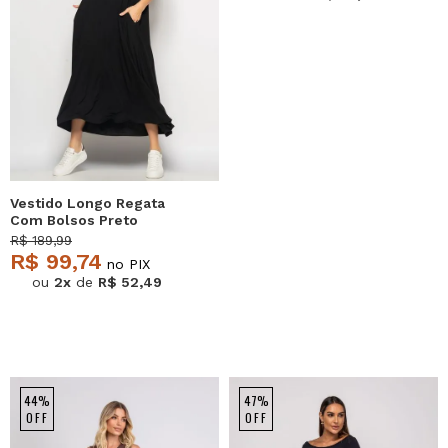
Vestido Longo Regata
Com Bolsos Preto
Salvatore
R$ 189,99
R$ 99,74
no PIX
ou
2x
de
R$ 52,49
44%
47%
OFF
OFF