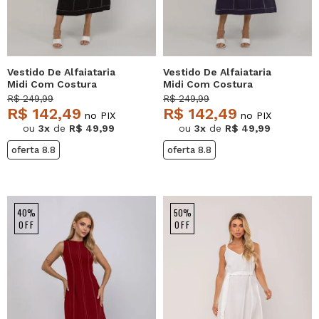
Vestido De Alfaiataria
Vestido De Alfaiataria
Midi Com Costura
Midi Com Costura
Contrastantes Preto
Contrastantes Azul
R$ 249,99
R$ 249,99
Salvatore
Salvatore
R$ 142,49
R$ 142,49
no PIX
no PIX
ou
3x
de
R$ 49,99
ou
3x
de
R$ 49,99
oferta 8.8
oferta 8.8
40%
50%
OFF
OFF