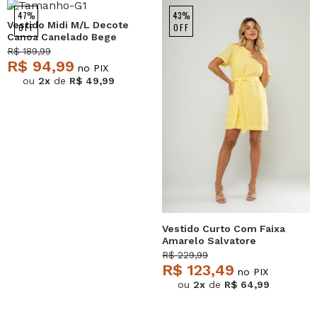
47%
43%
Vestido Midi M/L Decote
OFF
OFF
Canoa Canelado Bege
Salvatore
R$ 189,99
R$ 94,99
no PIX
ou
2x
de
R$ 49,99
Vestido Curto Com Faixa
Amarelo Salvatore
R$ 229,99
R$ 123,49
no PIX
ou
2x
de
R$ 64,99