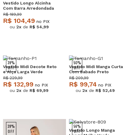
Vestido Longo Alcinha
Com Barra Arredondada
E Bolsos Pink Salvatore
R$ 189,99
R$ 104,49
no PIX
ou
2x
de
R$ 54,99
39%
50%
Vestido Midi Decote Reto
Vestido Midi Manga Curta
OFF
OFF
e Alça Larga Verde
Com Babado Preto
Salvatore
Salvatore
R$ 229,99
R$ 209,99
R$ 132,99
R$ 99,74
no PIX
no PIX
ou
2x
de
R$ 69,99
ou
2x
de
R$ 52,49
NEW
39%
56%
Vestido Longo Manga
OFF
OFF