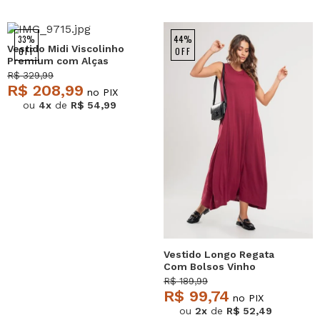
NEW
33%
44%
Vestido Midi Viscolinho
OFF
OFF
Premium com Alças
Preto Salvatore
R$ 329,99
R$ 208,99
no PIX
ou
4x
de
R$ 54,99
Vestido Longo Regata
Com Bolsos Vinho
Salvatore
R$ 189,99
R$ 99,74
no PIX
ou
2x
de
R$ 52,49