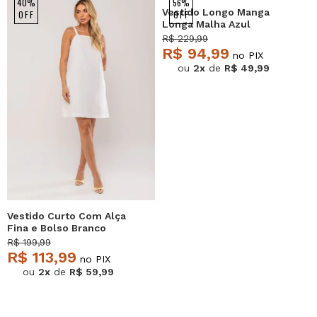
40%
56%
Vestido Longo Manga
OFF
OFF
Longa Malha Azul
Salvatore
R$ 229,99
R$ 94,99
no PIX
ou
2x
de
R$ 49,99
Vestido Curto Com Alça
Fina e Bolso Branco
Salvatore
R$ 199,99
R$ 113,99
no PIX
ou
2x
de
R$ 59,99