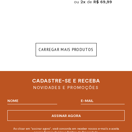
ou
2x
de
R$ 69,99
CARREGAR MAIS PRODUTOS
CADASTRE-SE E RECEBA
NOVIDADES E PROMOÇÕES
ASSINAR AGORA
Ao clicar em "assinar agora", você concorda em receber nossos e-mails e aceita
nossos Termos de Uso e Política de Privacidade.