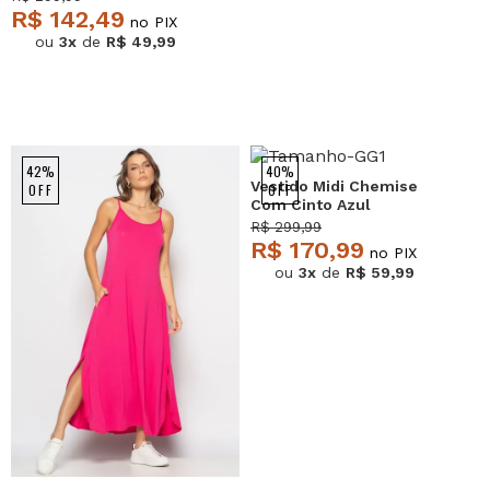
R$ 142,49
no PIX
ou
3x
de
R$ 49,99
42%
40%
Vestido Midi Chemise
OFF
OFF
Com Cinto Azul
Salvatore
R$ 299,99
R$ 170,99
no PIX
ou
3x
de
R$ 59,99