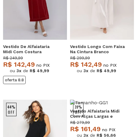
Vestido De Alfaiataria
Vestido Longo Com Faixa
Midi Com Costura
Na Cintura Branco
Contrastantes Vinho
Salvatore
R$ 249,99
R$ 299,99
Salvatore
R$ 142,49
R$ 142,49
no PIX
no PIX
ou
3x
de
R$ 49,99
ou
3x
de
R$ 49,99
oferta 8.8
44%
39%
Vestido Alfaiataria Midi
OFF
OFF
Com Alças Largas e
Amarração Preto
R$ 279,99
Salvatore
R$ 161,49
no PIX
ou
3x
de
R$ 56,66