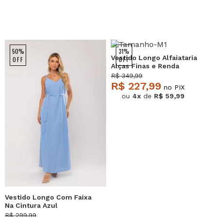
50%
31%
Vestido Longo Alfaiataria
OFF
OFF
Alças Finas e Renda
Marfim Salvatore
R$ 349,99
R$ 227,99
no PIX
ou
4x
de
R$ 59,99
Vestido Longo Com Faixa
Na Cintura Azul
Salvatore
R$ 299,99