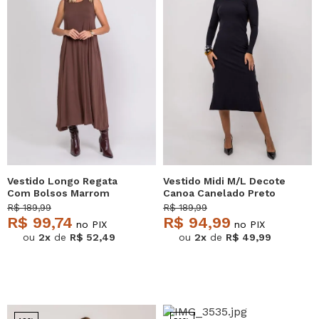
Vestido Longo Regata
Vestido Midi M/L Decote
Com Bolsos Marrom
Canoa Canelado Preto
Salvatore
Salvatore
R$ 189,99
R$ 189,99
R$ 99,74
R$ 94,99
no PIX
no PIX
ou
2x
de
R$ 52,49
ou
2x
de
R$ 49,99