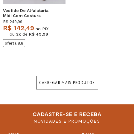
Vestido De Alfaiataria
Midi Com Costura
Contrastantes Vinho
R$ 249,99
Salvatore
R$ 142,49
no PIX
ou
3x
de
R$ 49,99
oferta 8.8
CARREGAR MAIS PRODUTOS
CADASTRE-SE E RECEBA
NOVIDADES E PROMOÇÕES