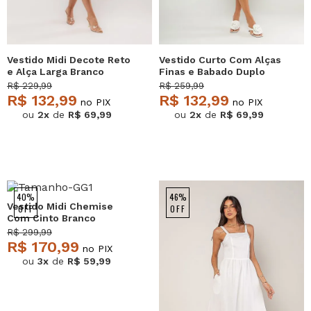
Vestido Midi Decote Reto
Vestido Curto Com Alças
e Alça Larga Branco
Finas e Babado Duplo
Salvatore
Branco Salvatore
R$ 229,99
R$ 259,99
R$ 132,99
R$ 132,99
no PIX
no PIX
ou
2x
de
R$ 69,99
ou
2x
de
R$ 69,99
40%
46%
Vestido Midi Chemise
OFF
OFF
Com Cinto Branco
Salvatore
R$ 299,99
R$ 170,99
no PIX
ou
3x
de
R$ 59,99