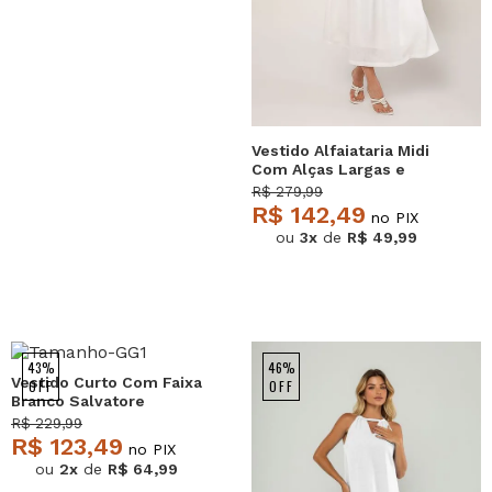
Vestido Alfaiataria Midi
Com Alças Largas e
Amarração Branco
R$ 279,99
Salvatore
R$ 142,49
no PIX
ou
3x
de
R$ 49,99
43%
46%
Vestido Curto Com Faixa
OFF
OFF
Branco Salvatore
R$ 229,99
R$ 123,49
no PIX
ou
2x
de
R$ 64,99