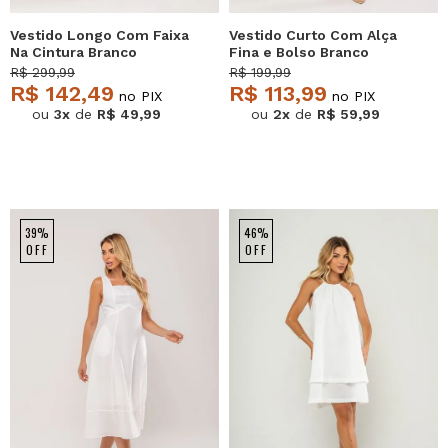
Vestido Longo Com Faixa
Vestido Curto Com Alça
Na Cintura Branco
Fina e Bolso Branco
Salvatore
Salvatore
R$ 299,99
R$ 199,99
R$ 142,49
R$ 113,99
no PIX
no PIX
ou
3x
de
R$ 49,99
ou
2x
de
R$ 59,99
39%
46%
OFF
OFF