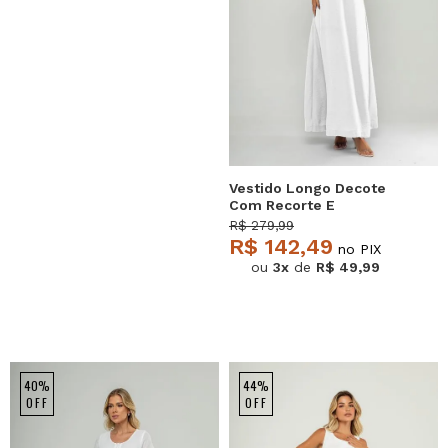
Vestido Longo Decote
Com Recorte E
Amarração Branco
R$ 279,99
Salvatore
R$ 142,49
no PIX
ou
3x
de
R$ 49,99
40%
44%
OFF
OFF