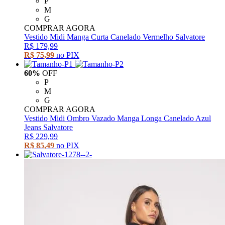
P
M
G
COMPRAR AGORA
Vestido Midi Manga Curta Canelado Vermelho Salvatore
R$ 179,99
R$ 75,99
no PIX
60%
OFF
P
M
G
COMPRAR AGORA
Vestido Midi Ombro Vazado Manga Longa Canelado Azul
Jeans Salvatore
R$ 229,99
R$ 85,49
no PIX