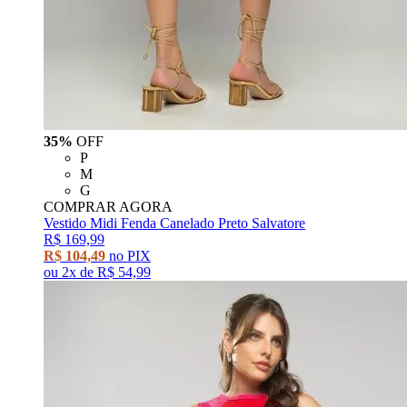
35%
OFF
P
M
G
COMPRAR AGORA
Vestido Midi Fenda Canelado Preto Salvatore
R$ 169,99
R$ 104,49
no PIX
ou
2x
de
R$ 54,99