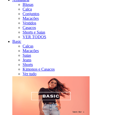
Blusas
Calça
Conjuntos
Macacões
Vestidos
Casacos
Shorts e Saias
VER TODOS
Basic
Calças
Macacões
Saias
Jeans
Shorts
Kimonos e Casacos
Ver tudo