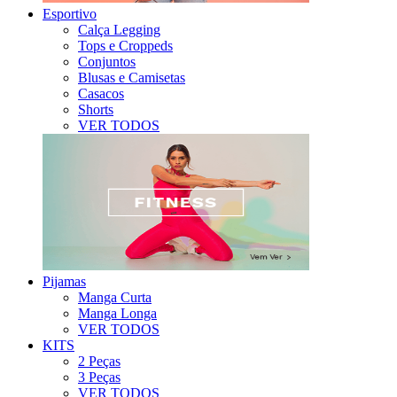
Esportivo
Calça Legging
Tops e Croppeds
Conjuntos
Blusas e Camisetas
Casacos
Shorts
VER TODOS
Pijamas
Manga Curta
Manga Longa
VER TODOS
KITS
2 Peças
3 Peças
VER TODOS