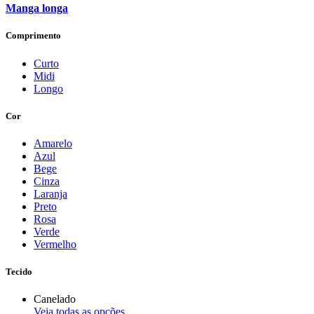
Manga longa
Comprimento
Curto
Midi
Longo
Cor
Amarelo
Azul
Bege
Cinza
Laranja
Preto
Rosa
Verde
Vermelho
Tecido
Canelado
Veja todas as opções