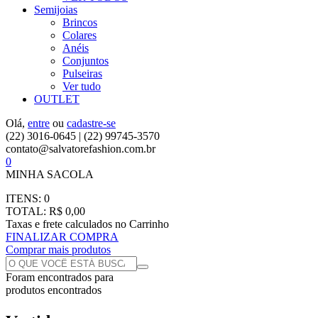
Semijoias
Brincos
Colares
Anéis
Conjuntos
Pulseiras
Ver tudo
OUTLET
Olá,
entre
ou
cadastre-se
(22) 3016-0645 | (22) 99745-3570
contato@salvatorefashion.com.br
0
MINHA SACOLA
ITENS:
0
TOTAL:
R$ 0,00
Taxas e frete calculados no Carrinho
FINALIZAR COMPRA
Comprar mais produtos
Foram encontrados
para
produtos encontrados