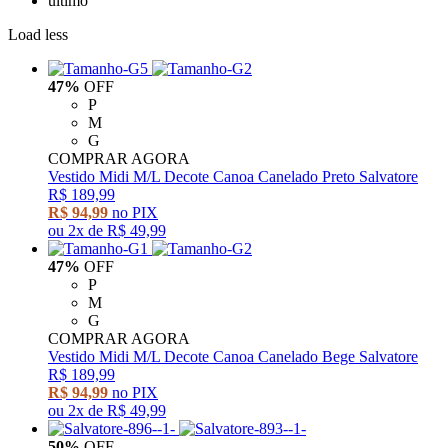
último
Load less
47%
OFF
P
M
G
COMPRAR AGORA
Vestido Midi M/L Decote Canoa Canelado Preto Salvatore
R$ 189,99
R$ 94,99
no PIX
ou
2x
de
R$ 49,99
47%
OFF
P
M
G
COMPRAR AGORA
Vestido Midi M/L Decote Canoa Canelado Bege Salvatore
R$ 189,99
R$ 94,99
no PIX
ou
2x
de
R$ 49,99
50%
OFF