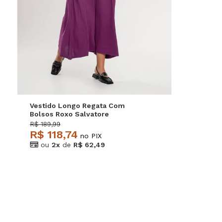
P
M
G
Vestido Longo Regata Com
Bolsos Roxo Salvatore
R$ 189,99
R$ 118,74
no PIX
ou
2x
de
R$ 62,49