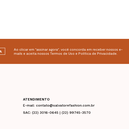
Ao clicar em "assinar agora", você concorda em receber nossos e-
A
mails e aceita nossos Termos de Uso e Política de Privacidade.
ATENDIMENTO
E-mail: contato@salvatorefashion.com.br
SAC: (22) 3016-0645 | (22) 99745-3570