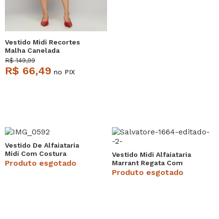
Vestido Midi Recortes
Malha Canelada
Vermelho Salvatore
R$ 149,99
R$ 66,49
no PIX
Vestido De Alfaiataria
Midi Com Costura
Vestido Midi Alfaiataria
Contrastantes Bordô
Produto esgotado
Marrant Regata Com
Salvatore
Fendas e Bolsos
Produto esgotado
Vermelho Salvatore