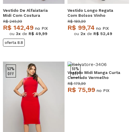
Vestido De Alfaiataria
Vestido Longo Regata
Midi Com Costura
Com Bolsos Vinho
Contrastantes Vinho
Salvatore
R$ 249,99
R$ 189,99
Salvatore
R$ 142,49
R$ 99,74
no PIX
no PIX
ou
3x
de
R$ 49,99
ou
2x
de
R$ 52,49
oferta 8.8
53%
55%
Vestido Midi Manga Curta
OFF
OFF
Canelado Vermelho
Salvatore
R$ 179,99
R$ 75,99
no PIX