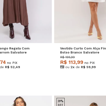
P
M
G
P
M
G
Longo Regata Com
Vestido Curto Com Alça Fin
arrom Salvatore
Bolso Branco Salvatore
R$ 199,99
,74
R$ 113,99
no PIX
no PIX
de
R$ 52,49
ou
2x
de
R$ 59,99
39%
OFF