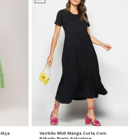
GG
P
M
G
 Alça
Vestido Midi Manga Curta Com
Babado Preto Salvatore