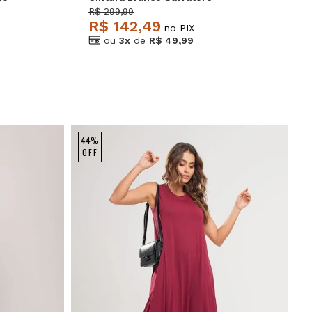
R$ 299,99
R$ 142,49
no PIX
ou
3x
de
R$ 49,99
NEW
44%
OFF