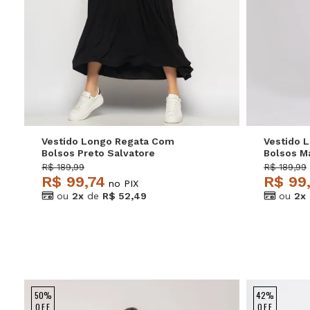
P
M
G
Vestido Longo Regata Com
Vestido 
Bolsos Preto Salvatore
Bolsos M
R$ 189,99
R$ 189,99
R$ 99,74
R$ 99
no PIX
ou
2x
de
R$ 52,49
ou
2x
50%
42%
OFF
OFF