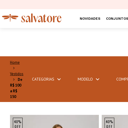
NOVIDADES
CONJUNTO
Vestidos
CATEGORIAS
MODELO
COMP
De
R$ 100
a R$
150
40%
40%
OFF
OFF