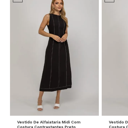
P
M
G
GG
P
Vestido De Alfaiataria Midi Com
Vestido D
Costura Contrastantes Preto
Costura 