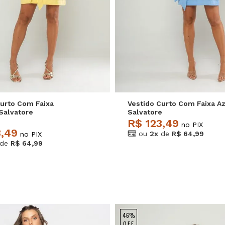
M
G
GG
P
M
G
Curto Com Faixa
Vestido Curto Com Faixa A
Salvatore
Salvatore
R$ 123,49
no PIX
3,49
ou
2x
de
R$ 64,99
no PIX
de
R$ 64,99
46%
OFF