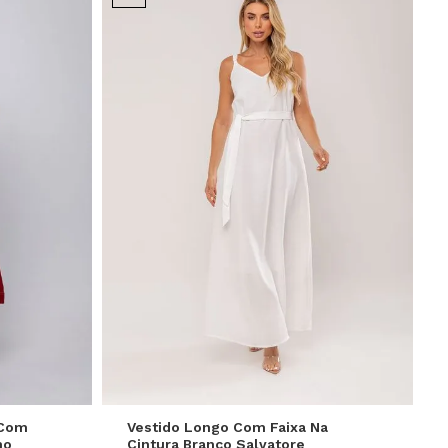
P
M
G
GG
 Com
Vestido Longo Com Faixa Na
ho
Cintura Branco Salvatore