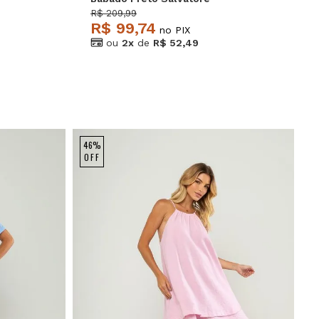
R$ 209,99
R$ 99,74
no PIX
ou
2x
de
R$ 52,49
46%
OFF