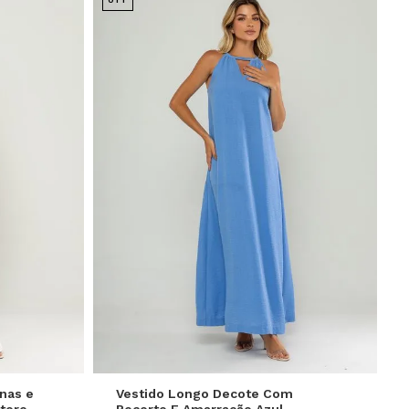
GG
P
M
G
GG
nas e
Vestido Longo Decote Com
tore
Recorte E Amarração Azul