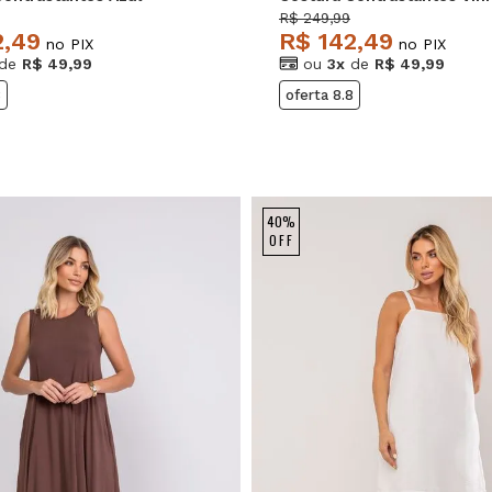
e
Salvatore
R$ 249,99
2,49
R$ 142,49
no PIX
no PIX
de
R$ 49,99
ou
3x
de
R$ 49,99
8
oferta 8.8
40%
OFF