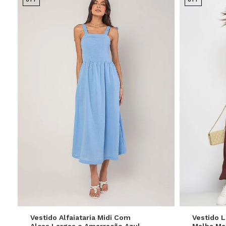
P
M
G
GG
Vestido Alfaiataria Midi Com
Vestido 
Alças Largas e Amarração Azul
Malha Ma