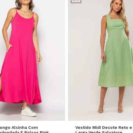
P
M
G
P
M
G
Longo Alcinha Com
Vestido Midi Decote Reto e
redondada E Bolsos Pink
Larga Verde Salvatore