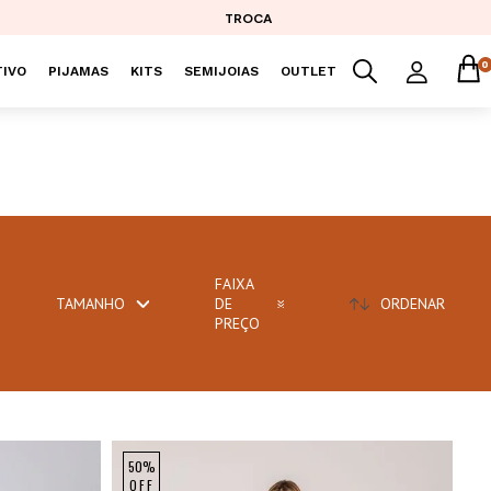
TROCA
0
IVO
PIJAMAS
KITS
SEMIJOIAS
OUTLET
FAIXA
TAMANHO
DE
ORDENAR
PREÇO
50%
OFF