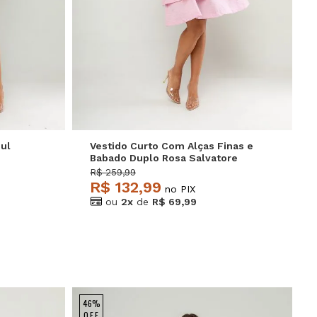
GG
P
M
G
GG
zul
Vestido Curto Com Alças Finas e
Babado Duplo Rosa Salvatore
R$ 259,99
R$ 132,99
no PIX
ou
2x
de
R$ 69,99
46%
OFF