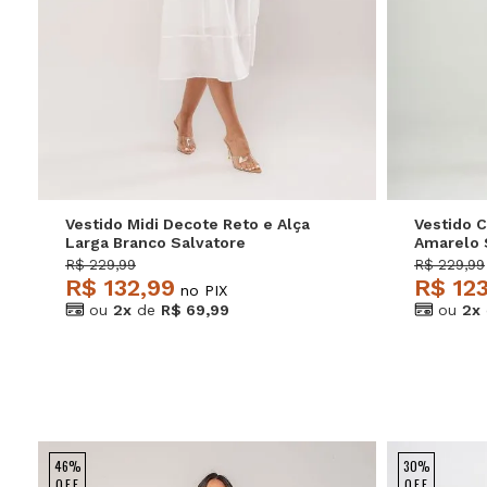
P
M
G
GG
P
Vestido Midi Decote Reto e Alça
Vestido 
Larga Branco Salvatore
Amarelo 
R$ 229,99
R$ 229,99
R$ 132,99
R$ 12
no PIX
ou
2x
de
R$ 69,99
ou
2x
46%
30%
OFF
OFF