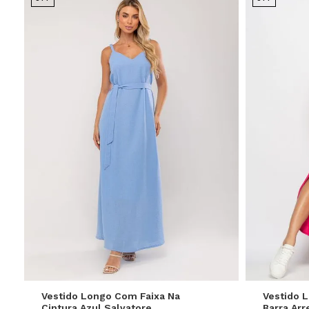
P
M
G
GG
Vestido Longo Com Faixa Na
Vestido 
Cintura Azul Salvatore
Barra Ar