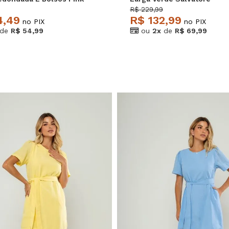
e
R$ 229,99
4,49
R$ 132,99
no PIX
no PIX
de
R$ 54,99
ou
2x
de
R$ 69,99