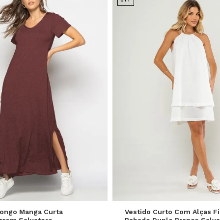
P
M
G
P
M
G
Longo Manga Curta
Vestido Curto Com Alças Fi
rrom Salvatore
Babado Duplo Branco Salva