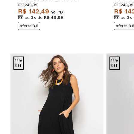
Salvatore
Salvator
R$ 249,99
R$ 249,99
R$ 142,49
R$ 14
no PIX
ou
3x
de
R$ 49,99
ou
3x
oferta 8.8
oferta 8.
44%
44%
OFF
OFF