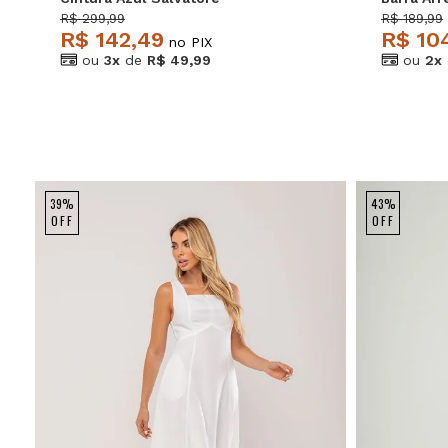
Salvator
R$ 299,99
R$ 189,99
R$ 142,49
R$ 10
no PIX
ou
3x
de
R$ 49,99
ou
2x
39%
43%
OFF
OFF