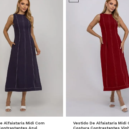
M
G
GG
P
M
G
e Alfaiataria Midi Com
Vestido De Alfaiataria Midi
Contrastantes Azul
Costura Contrastantes Vin