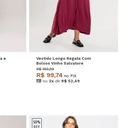
GG
P
M
G
a e
Vestido Longo Regata Com
Bolsos Vinho Salvatore
R$ 189,99
R$ 99,74
no PIX
ou
2x
de
R$ 52,49
50%
OFF