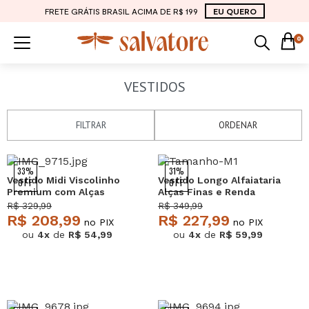
FRETE GRÁTIS BRASIL ACIMA DE R$ 199
EU QUERO
0
VESTIDOS
FILTRAR
ORDENAR
33%
31%
Vestido Midi Viscolinho
Vestido Longo Alfaiataria
OFF
OFF
Premium com Alças
Alças Finas e Renda
Preto Salvatore
Marfim Salvatore
R$ 329,99
R$ 349,99
R$ 208,99
R$ 227,99
no PIX
no PIX
ou
4x
de
R$ 54,99
ou
4x
de
R$ 59,99