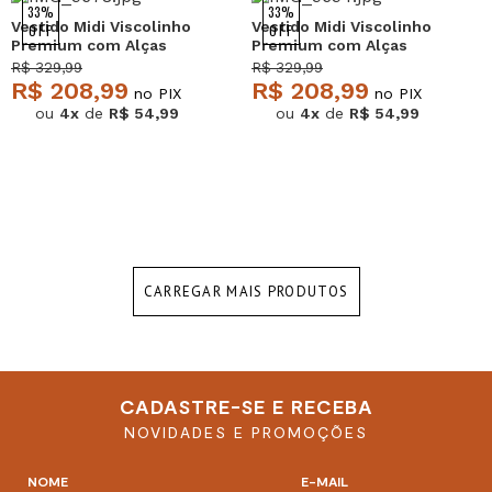
33%
33%
Vestido Midi Viscolinho
Vestido Midi Viscolinho
OFF
OFF
Premium com Alças
Premium com Alças
Bege Salvatore
Verde Salvatore
R$ 329,99
R$ 329,99
R$ 208,99
R$ 208,99
no PIX
no PIX
ou
4x
de
R$ 54,99
ou
4x
de
R$ 54,99
CARREGAR MAIS PRODUTOS
CADASTRE-SE E RECEBA
NOVIDADES E PROMOÇÕES