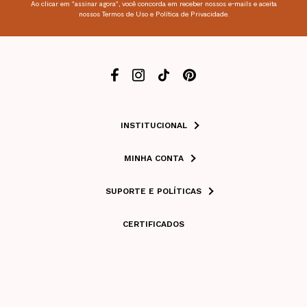
Ao clicar em "assinar agora", você concorda em receber nossos e-mails e aceita
nossos Termos de Uso e Política de Privacidade.
INSTITUCIONAL
MINHA CONTA
SUPORTE E POLÍTICAS
CERTIFICADOS