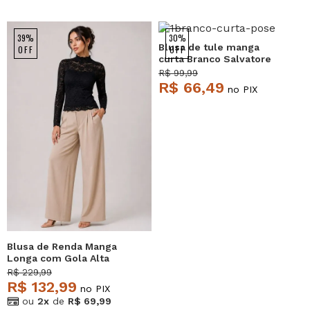
39%
30%
Blusa de tule manga
OFF
OFF
curta Branco Salvatore
R$ 99,99
R$ 66,49
no PIX
Blusa de Renda Manga
Longa com Gola Alta
Preto Salvatore
R$ 229,99
R$ 132,99
no PIX
ou
2x
de
R$ 69,99