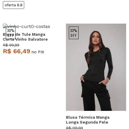
oferta 8.8
30%
33%
Blusa de Tule Manga
OFF
OFF
Curta Vinho Salvatore
R$ 99,99
R$ 66,49
no PIX
Blusa Térmica Manga
Longa Segunda Pele
Preto Salvatore
R$ 119,99