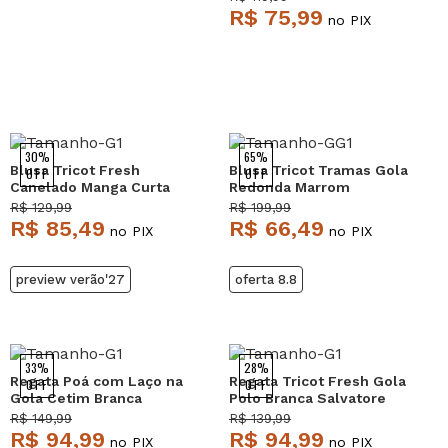
R$ 75,99
no PIX
30%
65%
Blusa Tricot Fresh
Blusa Tricot Tramas Gola
OFF
OFF
Canelado Manga Curta
Redonda Marrom
Verde Salvatore
Salvatore
R$ 129,99
R$ 199,99
R$ 85,49
R$ 66,49
no PIX
no PIX
preview verão'27
oferta 8.8
33%
28%
Regata Poá com Laço na
Regata Tricot Fresh Gola
OFF
OFF
Gola Cetim Branca
Polo Branca Salvatore
Salvatore
R$ 149,99
R$ 139,99
R$ 94,99
R$ 94,99
no PIX
no PIX