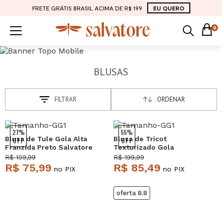
FRETE GRÁTIS BRASIL ACIMA DE R$ 199
EU QUERO
0
BLUSAS
FILTRAR
ORDENAR
27%
55%
Blusa de Tule Gola Alta
Blusa de Tricot
OFF
OFF
Franzida Preto Salvatore
Texturizado Gola
Redonda Preto Salvatore
R$ 109,99
R$ 199,99
R$ 75,99
R$ 85,49
no PIX
no PIX
oferta 8.8