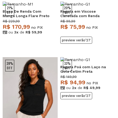
21%
20%
Blusa De Renda Com
Regata em Viscose
OFF
OFF
Manga Longa Flare Preto
Canelada com Renda
Salvatore
Branca Salvatore
R$ 229,99
R$ 99,99
R$ 170,99
R$ 75,99
no PIX
no PIX
ou
3x
de
R$ 59,99
preview verão'27
28%
33%
Regata Poá com Laço na
OFF
OFF
Gola Cetim Preta
Salvatore
R$ 149,99
R$ 94,99
no PIX
ou
2x
de
R$ 49,99
preview verão'27