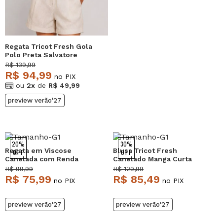
Regata Tricot Fresh Gola
Polo Preta Salvatore
R$ 139,99
R$ 94,99
no PIX
ou
2x
de
R$ 49,99
preview verão'27
20%
30%
Regata em Viscose
Blusa Tricot Fresh
OFF
OFF
Canelada com Renda
Canelado Manga Curta
Preta Salvatore
Rosa Salvatore
R$ 99,99
R$ 129,99
R$ 75,99
R$ 85,49
no PIX
no PIX
preview verão'27
preview verão'27