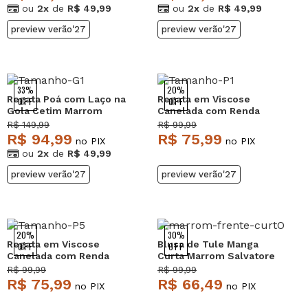
ou
2x
de
R$ 49,99
ou
2x
de
R$ 49,99
preview verão'27
preview verão'27
33%
20%
Regata Poá com Laço na
Regata em Viscose
OFF
OFF
Gola Cetim Marrom
Canelada com Renda
Salvatore
Amarela Salvatore
R$ 149,99
R$ 99,99
R$ 94,99
R$ 75,99
no PIX
no PIX
ou
2x
de
R$ 49,99
preview verão'27
preview verão'27
20%
30%
Regata em Viscose
Blusa de Tule Manga
OFF
OFF
Canelada com Renda
Curta Marrom Salvatore
Rosa Salvatore
R$ 99,99
R$ 99,99
R$ 75,99
R$ 66,49
no PIX
no PIX