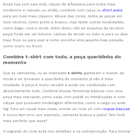
blusa lisa com saia midi, calças de alfaiataria para looks mais
modernos e casuais, ou então, combine com calça ou
short jeans
para um look mais clássico. Abuse das cores, tenha as peças em
tons neutros, como preto e branco, mas teste outras tonalidades,
como bege, rosa e verde. Além disso, não se esqueça da terceira
peça! Pode ser um kimono, camisa de tecido ou linho e para os dias
mais frios ou para usar a noite, escolha uma jaqueta mais pesada,
como couro ou tricot.
Combine t-shirt com tudo, a peça queridinha do
momento
Que as camisetas, ou as chamadas
t-shirts
, ganharam o mundo da
moda e se tornaram a queridinha do momento já não é mais
novidade. A peça é muito versátil e pode ser combinada com
absolutamente tudo. Combine blusas femininas básicas com uma
peça mais marcante, como saias com paetê ou metalizadas e com
calças que possuem modelagem diferentes, como a cargo ou wide
leg. Para um visual mais clean, monte um look só com
roupas básicas
e nunca tem erro, por exemplo, camiseta branca e jeans! Tem look
mais perfeito que esse?
O segredo do look está nos detalhes e na sobreposição. Para montar