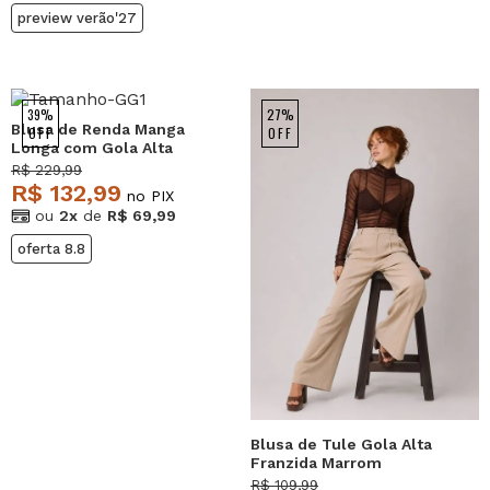
preview verão'27
39%
27%
Blusa de Renda Manga
OFF
OFF
Longa com Gola Alta
Marrom Salvatore
R$ 229,99
R$ 132,99
no PIX
ou
2x
de
R$ 69,99
oferta 8.8
Blusa de Tule Gola Alta
Franzida Marrom
Salvatore
R$ 109,99