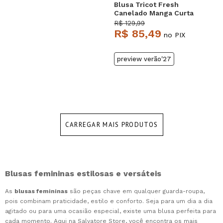
Blusa Tricot Fresh
Canelado Manga Curta
Azul Salvatore
R$ 129,99
R$ 85,49
no PIX
preview verão'27
CARREGAR MAIS PRODUTOS
Blusas femininas estilosas e versáteis
As
blusas femininas
são peças chave em qualquer guarda-roupa,
pois combinam praticidade, estilo e conforto. Seja para um dia a dia
agitado ou para uma ocasião especial, existe uma blusa perfeita para
cada momento. Aqui na Salvatore Store, você encontra os mais