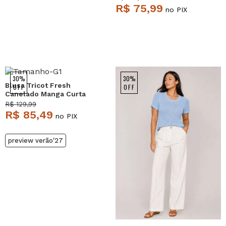
R$ 75,99
no PIX
30%
30%
Blusa Tricot Fresh
OFF
OFF
Canelado Manga Curta
Amarela Salvatore
R$ 129,99
R$ 85,49
no PIX
preview verão'27