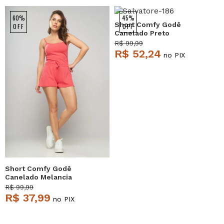
60%
45%
Short Comfy Godê
OFF
OFF
Canelado Preto
Salvatore
R$ 99,99
R$ 52,24
no PIX
Short Comfy Godê
Canelado Melancia
Salvatore
R$ 99,99
R$ 37,99
no PIX