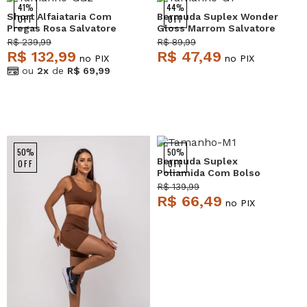
41%
44%
Short Alfaiataria Com
Bermuda Suplex Wonder
OFF
OFF
Pregas Rosa Salvatore
Gloss Marrom Salvatore
R$ 239,99
R$ 89,99
R$ 132,99
R$ 47,49
no PIX
no PIX
ou
2x
de
R$ 69,99
50%
50%
Bermuda Suplex
OFF
OFF
Poliamida Com Bolso
Quadrado Preto
R$ 139,99
Salvatore
R$ 66,49
no PIX