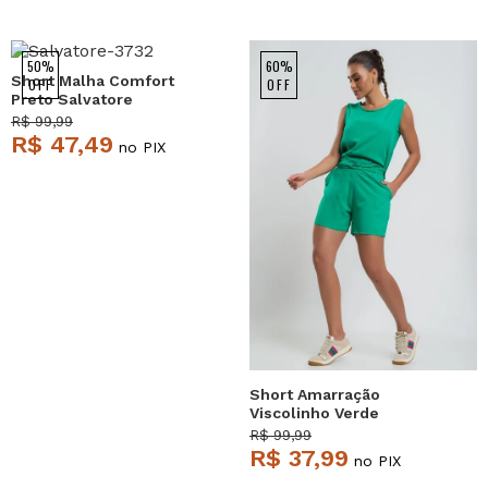
50%
60%
Short Malha Comfort
OFF
OFF
Preto Salvatore
R$ 99,99
R$ 47,49
no PIX
Short Amarração
Viscolinho Verde
Salvatore
R$ 99,99
R$ 37,99
no PIX