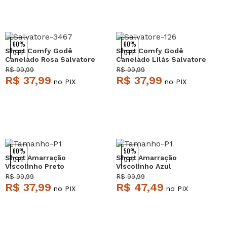
60%
60%
Short Comfy Godê
Short Comfy Godê
OFF
OFF
Canelado Rosa Salvatore
Canelado Lilás Salvatore
R$ 99,99
R$ 99,99
R$ 37,99
R$ 37,99
no PIX
no PIX
60%
50%
Short Amarração
Short Amarração
OFF
OFF
Viscolinho Preto
Viscolinho Azul
Salvatore
Salvatore
R$ 99,99
R$ 99,99
R$ 37,99
R$ 47,49
no PIX
no PIX