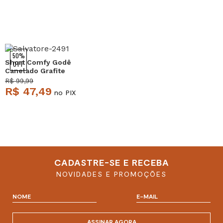
50%
Short Comfy Godê
OFF
Canelado Grafite
Salvatore
R$ 99,99
R$ 47,49
no PIX
CADASTRE-SE E RECEBA
NOVIDADES E PROMOÇÕES
ASSINAR AGORA