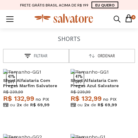
FRETE GRÁTIS BRASIL ACIMA DE R$ 199
EU QUERO
0
SHORTS
FILTRAR
ORDENAR
41%
41%
Short Alfaiataria Com
Short Alfaiataria Com
OFF
OFF
Pregas Marfim Salvatore
Pregas Azul Salvatore
R$ 239,99
R$ 239,99
R$ 132,99
R$ 132,99
no PIX
no PIX
ou
2x
de
R$ 69,99
ou
2x
de
R$ 69,99