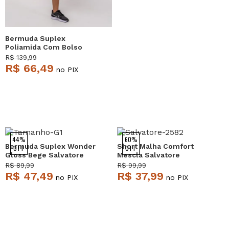
Bermuda Suplex
Poliamida Com Bolso
Quadrado Marrom
R$ 139,99
Salvatore
R$ 66,49
no PIX
44%
60%
Bermuda Suplex Wonder
Short Malha Comfort
OFF
OFF
Gloss Bege Salvatore
Mescla Salvatore
R$ 89,99
R$ 99,99
R$ 47,49
R$ 37,99
no PIX
no PIX