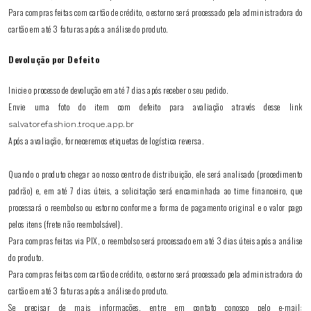
Para compras feitas com cartão de crédito, o estorno será processado pela administradora do
cartão em até 3 faturas após a análise do produto.
Devolução por Defeito
Inicie o processo de devolução em até 7 dias após receber o seu pedido.
Envie uma foto do item com defeito para avaliação através desse link
salvatorefashion.troque.app.br
Após a avaliação, forneceremos etiquetas de logística reversa.
Quando o produto chegar ao nosso centro de distribuição, ele será analisado (procedimento
padrão) e, em até 7 dias úteis, a solicitação será encaminhada ao time financeiro, que
processará o reembolso ou estorno conforme a forma de pagamento original e o valor pago
pelos itens (frete não reembolsável).
Para compras feitas via PIX, o reembolso será processado em até 3 dias úteis após a análise
do produto.
Para compras feitas com cartão de crédito, o estorno será processado pela administradora do
cartão em até 3 faturas após a análise do produto.
Se precisar de mais informações, entre em contato conosco pelo e-mail: