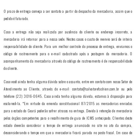
O prazo de entrega começa a ser contato a partir do despacho da mercadoria, assim que o
pedido é faturado.
Caso a entrega não seja realizada por ausência do cliente ou endereço incorreto, a
mercadoria irá retornar para a nossa sede. Nestes casos o custo de reenvio será de inteira
responsabilidade do cliente. Para um melhor controle do processo de entrega, enviamos o
código de rastreamento para o e-mail cadastrado após a postagem da mercadoria. O
acompanhamento da mercadoria através do código de rastreamento é de responsabilidade
do cliente.
Caso você ainda tenha alguma dúvida sobre o assunto, entre em contato com nosso Setor de
Atendimento ao Cliente, através do e-mail: contato@salvatorefashion.com.br ou pelo
telefone (22) 3016-0645. Caso ainda tenha alguma dúvida, estamos à disposição para
esclarecê-la. *Em virtude da emenda constitucional 87/2015 as mercadorias enviadas
para o estado do Ceará poderão sofrer atrasos na entrega. Devido à retenção de mercadoria
pelos órgãos competentes para o recolhimento de guia de ICMS antecipado. Clientes deste
estado deverão considerar o tempo de entrega anunciado no site no ato da compra,
desconsiderando o tempo em que a mercadoria ficará parada no posto fiscal. Em caso de