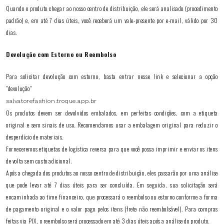
Quando o produto chegar ao nosso centro de distribuição, ele será analisado (procedimento
padrão) e, em até 7 dias úteis, você receberá um vale-presente por e-mail, válido por 30
dias.
Devolução com Estorno ou Reembolso
Para solicitar devolução com estorno, basta entrar nesse link e selecionar a opção
"devolução"
salvatorefashion.troque.app.br
Os produtos devem ser devolvidos embalados, em perfeitas condições, com a etiqueta
original e sem sinais de uso. Recomendamos usar a embalagem original para reduzir o
desperdício de materiais.
Forneceremos etiquetas de logística reversa para que você possa imprimir e enviar os itens
de volta sem custo adicional.
Após a chegada dos produtos ao nosso centro de distribuição, eles passarão por uma análise
que pode levar até 7 dias úteis para ser concluída. Em seguida, sua solicitação será
encaminhada ao time financeiro, que processará o reembolso ou estorno conforme a forma
de pagamento original e o valor pago pelos itens (frete não reembolsável). Para compras
feitas via PIX, o reembolso será processado em até 3 dias úteis após a análise do produto.