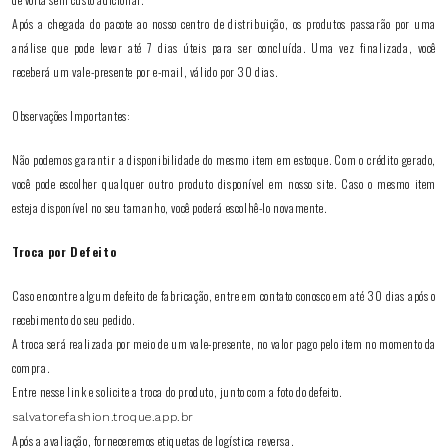
Após a chegada do pacote ao nosso centro de distribuição, os produtos passarão por uma
análise que pode levar até 7 dias úteis para ser concluída. Uma vez finalizada, você
receberá um vale-presente por e-mail, válido por 30 dias.
Observações Importantes:
Não podemos garantir a disponibilidade do mesmo item em estoque. Com o crédito gerado,
você pode escolher qualquer outro produto disponível em nosso site. Caso o mesmo item
esteja disponível no seu tamanho, você poderá escolhê-lo novamente.
Troca por Defeito
Caso encontre algum defeito de fabricação, entre em contato conosco em até 30 dias após o
recebimento do seu pedido.
A troca será realizada por meio de um vale-presente, no valor pago pelo item no momento da
compra.
Entre nesse link e solicite a troca do produto, junto com a foto do defeito.
salvatorefashion.troque.app.br
Após a avaliação, forneceremos etiquetas de logística reversa.