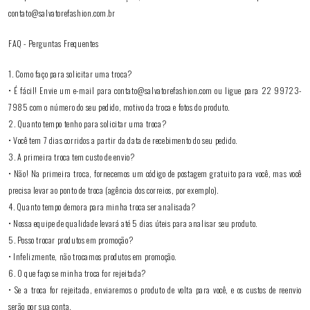
contato@salvatorefashion.com.br
FAQ - Perguntas Frequentes
1. Como faço para solicitar uma troca?
• É fácil! Envie um e-mail para contato@salvatorefashion.com ou ligue para 22 99723-
7985 com o número do seu pedido, motivo da troca e fotos do produto.
2. Quanto tempo tenho para solicitar uma troca?
• Você tem 7 dias corridos a partir da data de recebimento do seu pedido.
3. A primeira troca tem custo de envio?
• Não! Na primeira troca, fornecemos um código de postagem gratuito para você, mas você
precisa levar ao ponto de troca (agência dos correios, por exemplo).
4. Quanto tempo demora para minha troca ser analisada?
• Nossa equipe de qualidade levará até 5 dias úteis para analisar seu produto.
5. Posso trocar produtos em promoção?
• Infelizmente, não trocamos produtos em promoção.
6. O que faço se minha troca for rejeitada?
• Se a troca for rejeitada, enviaremos o produto de volta para você, e os custos de reenvio
serão por sua conta.