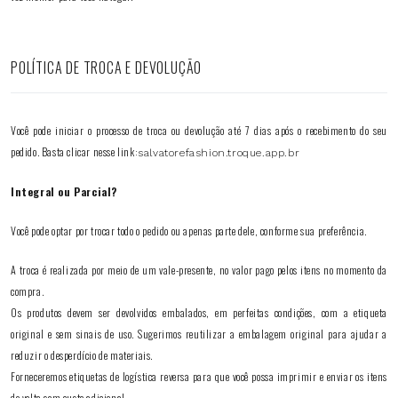
POLÍTICA DE TROCA E DEVOLUÇÃO
Você pode iniciar o processo de troca ou devolução até 7 dias após o recebimento do seu
pedido. Basta clicar nesse link:
salvatorefashion.troque.app.br
Integral ou Parcial?
Você pode optar por trocar todo o pedido ou apenas parte dele, conforme sua preferência.
A troca é realizada por meio de um vale-presente, no valor pago pelos itens no momento da
compra.
Os produtos devem ser devolvidos embalados, em perfeitas condições, com a etiqueta
original e sem sinais de uso. Sugerimos reutilizar a embalagem original para ajudar a
reduzir o desperdício de materiais.
Forneceremos etiquetas de logística reversa para que você possa imprimir e enviar os itens
de volta sem custo adicional.