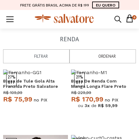
FRETE GRÁTIS BRASIL ACIMA DE R$ 199
EU QUERO
0
RENDA
FILTRAR
ORDENAR
27%
21%
Blusa de Tule Gola Alta
Blusa De Renda Com
OFF
OFF
Franzida Preto Salvatore
Manga Longa Flare Preto
Salvatore
R$ 109,99
R$ 229,99
R$ 75,99
R$ 170,99
no PIX
no PIX
ou
3x
de
R$ 59,99