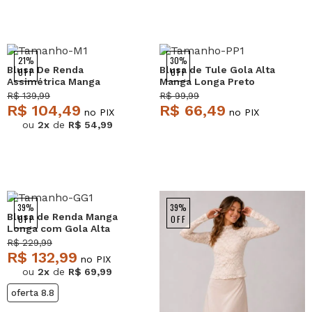
21%
30%
Blusa De Renda
Blusa de Tule Gola Alta
OFF
OFF
Assimétrica Manga
Manga Longa Preto
Longa Marfim Salvatore
Salvatore
R$ 139,99
R$ 99,99
R$ 104,49
R$ 66,49
no PIX
no PIX
ou
2x
de
R$ 54,99
39%
39%
Blusa de Renda Manga
OFF
OFF
Longa com Gola Alta
Branco Salvatore
R$ 229,99
R$ 132,99
no PIX
ou
2x
de
R$ 69,99
oferta 8.8