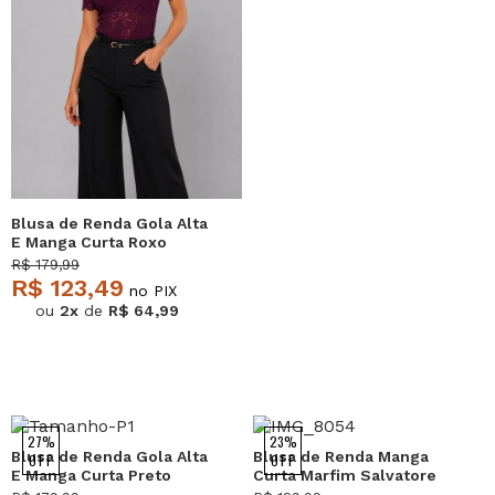
Blusa de Renda Gola Alta
E Manga Curta Roxo
Salvatore
R$ 179,99
R$ 123,49
no PIX
ou
2x
de
R$ 64,99
27%
23%
Blusa de Renda Gola Alta
Blusa de Renda Manga
OFF
OFF
E Manga Curta Preto
Curta Marfim Salvatore
Salvatore