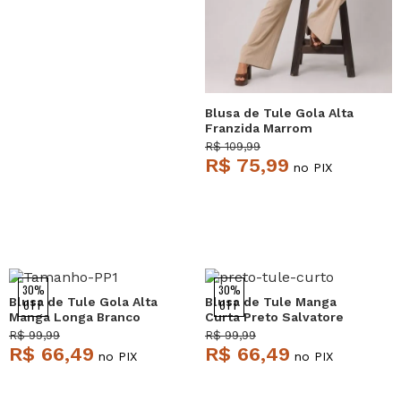
Blusa de Tule Gola Alta
Franzida Marrom
Salvatore
R$ 109,99
R$ 75,99
no PIX
30%
30%
Blusa de Tule Gola Alta
Blusa de Tule Manga
OFF
OFF
Manga Longa Branco
Curta Preto Salvatore
Salvatore
R$ 99,99
R$ 99,99
R$ 66,49
R$ 66,49
no PIX
no PIX