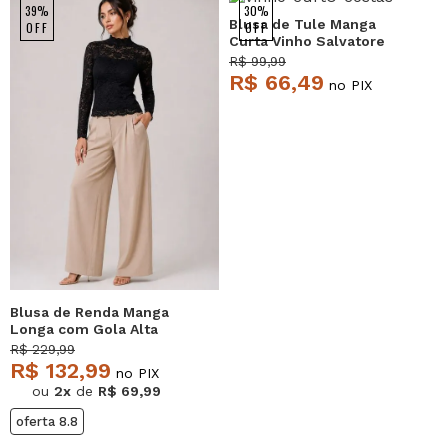
39%
30%
Blusa de Tule Manga
OFF
OFF
Curta Vinho Salvatore
R$ 99,99
R$ 66,49
no PIX
Blusa de Renda Manga
Longa com Gola Alta
Preto Salvatore
R$ 229,99
R$ 132,99
no PIX
ou
2x
de
R$ 69,99
oferta 8.8