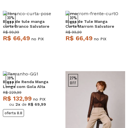
30%
30%
Blusa de tule manga
Blusa de Tule Manga
OFF
OFF
curta Branco Salvatore
Curta Marrom Salvatore
R$ 99,99
R$ 99,99
R$ 66,49
R$ 66,49
no PIX
no PIX
39%
27%
Blusa de Renda Manga
OFF
OFF
Longa com Gola Alta
Marrom Salvatore
R$ 229,99
R$ 132,99
no PIX
ou
2x
de
R$ 69,99
oferta 8.8