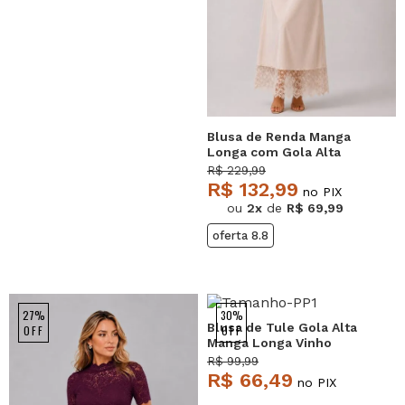
Blusa de Renda Manga
Longa com Gola Alta
Bege Salvatore
R$ 229,99
R$ 132,99
no PIX
ou
2x
de
R$ 69,99
oferta 8.8
27%
30%
Blusa de Tule Gola Alta
OFF
OFF
Manga Longa Vinho
Salvatore
R$ 99,99
R$ 66,49
no PIX