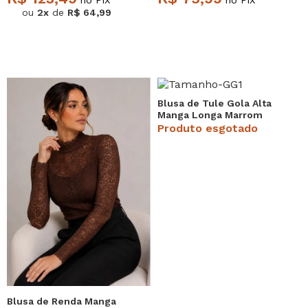
no PIX
no PIX
ou
2x
de
R$ 64,99
Blusa de Tule Gola Alta
Manga Longa Marrom
Salvatore
Produto esgotado
Blusa de Renda Manga