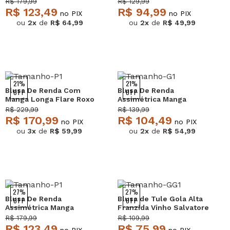
R$ 179,99
R$ 129,99
R$ 123,49
R$ 94,99
no PIX
no PIX
ou
2x
de
R$ 64,99
ou
2x
de
R$ 49,99
21%
21%
Blusa De Renda Com
Blusa De Renda
OFF
OFF
Manga Longa Flare Roxo
Assimétrica Manga
Salvatore
Longa Branco Salvatore
R$ 229,99
R$ 139,99
R$ 170,99
R$ 104,49
no PIX
no PIX
ou
3x
de
R$ 59,99
ou
2x
de
R$ 54,99
27%
27%
Blusa De Renda
Blusa de Tule Gola Alta
OFF
OFF
Assimétrica Manga
Franzida Vinho Salvatore
Longa Preto Salvatore
R$ 179,99
R$ 109,99
R$ 123,49
R$ 75,99