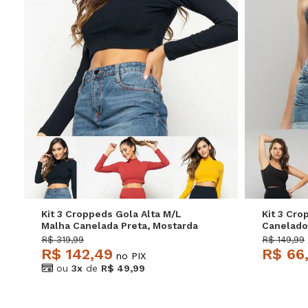
P
M
G
Kit 3 Croppeds Gola Alta M/L
Kit 3 Cro
Malha Canelada Preta, Mostarda
Canelado 
e Terracota Salvatore
Vermelho
R$ 319,99
R$ 149,99
R$ 142,49
R$ 66
no PIX
ou
3x
de
R$ 49,99