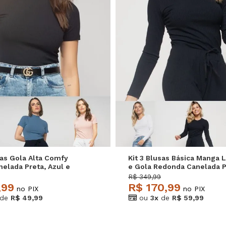
P
M
G
P
M
G
sas Gola Alta Comfy
Kit 3 Blusas Básica Manga 
elada Preta, Azul e
e Gola Redonda Canelada P
vatore
Branca e Mescla Salvatore
R$ 349,99
,99
R$ 170,99
no PIX
no PIX
de
R$ 49,99
ou
3x
de
R$ 59,99