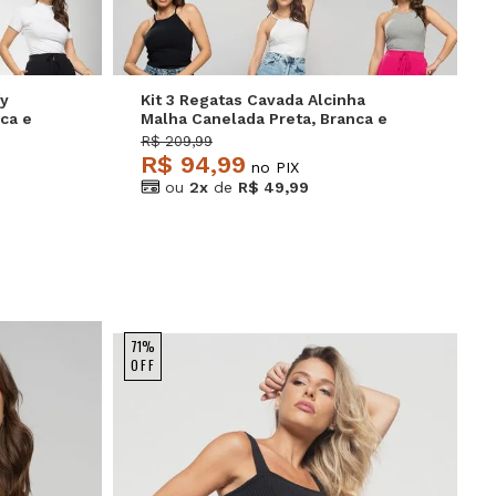
fy
Kit 3 Regatas Cavada Alcinha
ca e
Malha Canelada Preta, Branca e
Mescla Salvatore
R$ 209,99
R$ 94,99
no PIX
ou
2x
de
R$ 49,99
71%
OFF