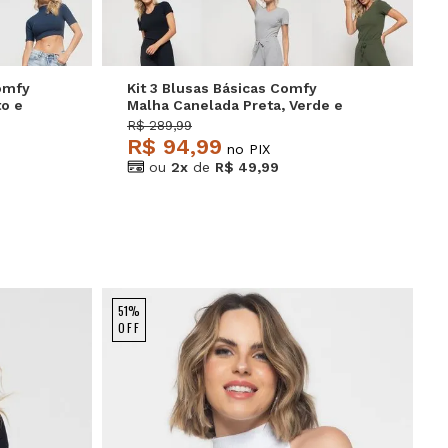
Comfy
Kit 3 Blusas Básicas Comfy
to e
Malha Canelada Preta, Verde e
Mescla Salvatore
R$ 289,99
R$ 94,99
no PIX
ou
2x
de
R$ 49,99
51%
OFF