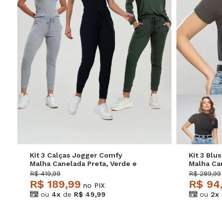
P
M
G
Kit 3 Calças Jogger Comfy
Kit 3 Blu
Malha Canelada Preta, Verde e
Malha Can
Mescla Salvatore
Rosa Sal
R$ 419,99
R$ 289,99
R$ 189,99
R$ 94
no PIX
ou
4x
de
R$ 49,99
ou
2x