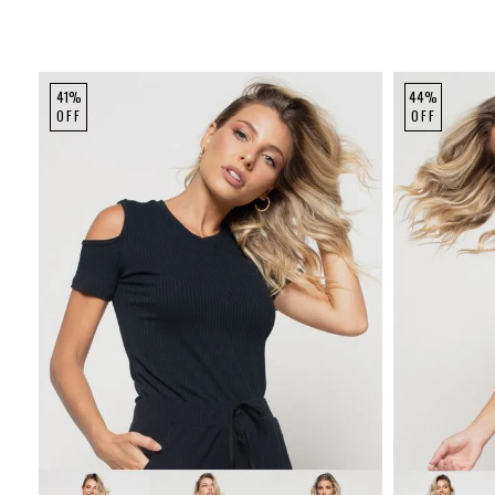
41%
44%
OFF
OFF
P
M
G