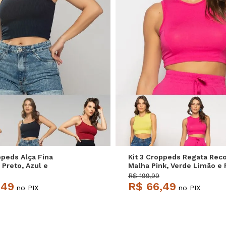
P
M
G
P
M
G
ppeds Alça Fina
Kit 3 Croppeds Regata Rec
Preto, Azul e
Malha Pink, Verde Limão e 
 Salvatore
Salvatore
R$ 199,99
,49
R$ 66,49
no PIX
no PIX