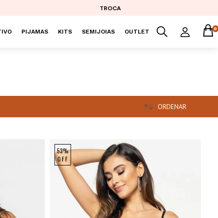
TROCA
0
IVO
PIJAMAS
KITS
SEMIJOIAS
OUTLET
ORDENAR
53%
OFF