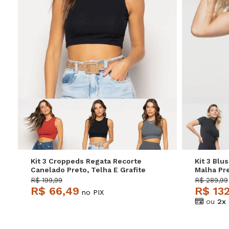
P
M
G
Kit 3 Croppeds Regata Recorte
Kit 3 Blu
Canelado Preto, Telha E Grafite
Malha Pre
Salvatore
Salvator
R$ 199,99
R$ 289,99
R$ 66,49
R$ 13
no PIX
ou
2x