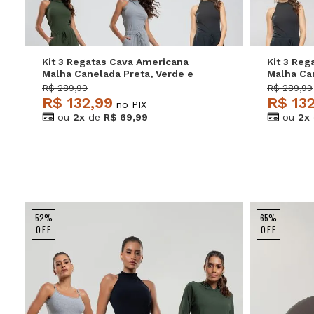
Kit 3 Regatas Cava Americana
Kit 3 Re
Malha Canelada Preta, Verde e
Malha Can
Mescla Salvatore
Grafite S
R$ 289,99
R$ 289,99
R$ 132,99
R$ 13
no PIX
ou
2x
de
R$ 69,99
ou
2x
52%
65%
OFF
OFF