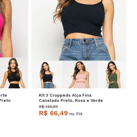
P
M
G
orte
Kit 3 Croppeds Alça Fina
Preto
Canelado Preto, Rosa e Verde
Salvatore
R$ 149,99
R$ 66,49
no PIX