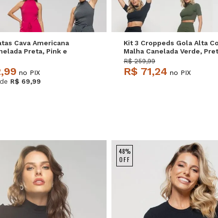
gatas Cava Americana
Kit 3 Croppeds Gola Alta 
elada Preta, Pink e
Malha Canelada Verde, Pre
alvatore
Azul Salvatore
R$ 259,99
2,99
R$ 71,24
no PIX
no PIX
de
R$ 69,99
48%
OFF