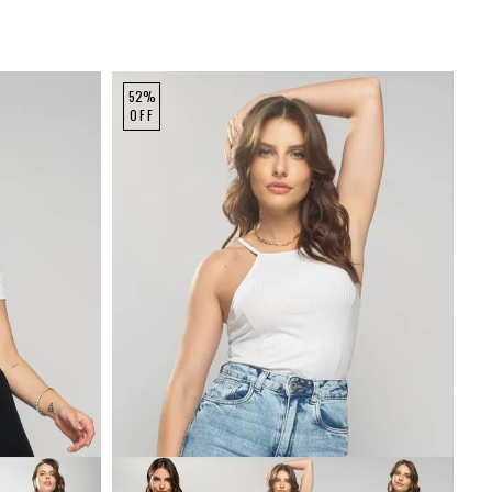
52%
OFF
P
M
G