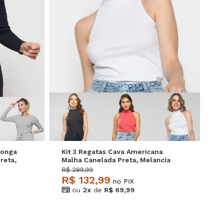
P
M
G
Longa
Kit 3 Regatas Cava Americana
reta,
Malha Canelada Preta, Melancia
e Branca Salvatore
R$ 289,99
R$ 132,99
no PIX
ou
2x
de
R$ 69,99