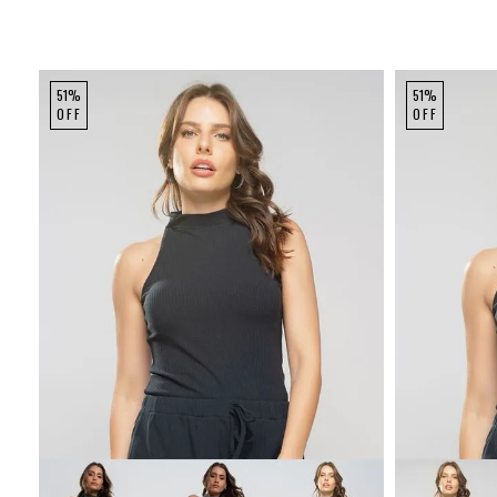
51%
51%
OFF
OFF
P
M
G