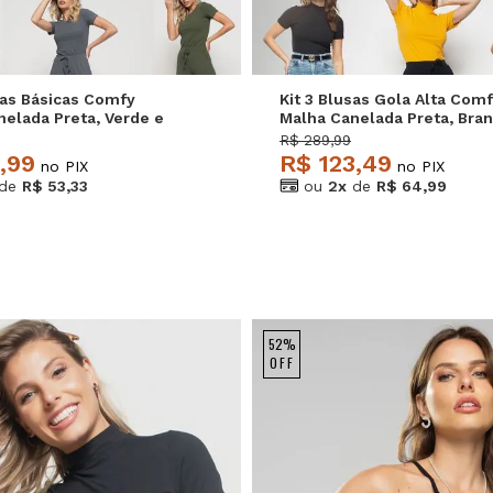
sas Básicas Comfy
Kit 3 Blusas Gola Alta Com
nelada Preta, Verde e
Malha Canelada Preta, Bran
alvatore
Mostarda Salvatore
R$ 289,99
,99
R$ 123,49
no PIX
no PIX
de
R$ 53,33
ou
2x
de
R$ 64,99
52%
OFF