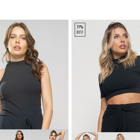
71%
OFF
P
M
G
P
M
G