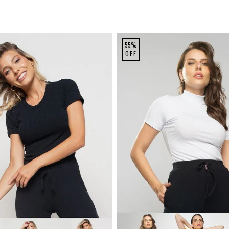
55%
OFF
P
M
G
P
M
G