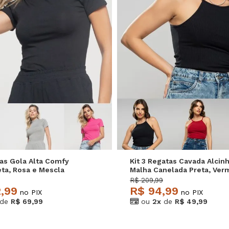
P
M
G
P
M
G
sas Gola Alta Comfy
Kit 3 Regatas Cavada Alcin
ta, Rosa e Mescla
Malha Canelada Preta, Ver
e
e Mescla Salvatore
R$ 209,99
2,99
R$ 94,99
no PIX
no PIX
de
R$ 69,99
ou
2x
de
R$ 49,99