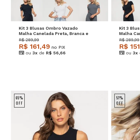
Kit 3 Blusas Ombro Vazado
Kit 3 Blu
Malha Canelada Preta, Branca e
Malha Ca
Grafite Salvatore
Grafite S
R$ 289,99
R$ 289,99
R$ 161,49
R$ 151
no PIX
ou
3x
de
R$ 56,66
ou
3x
65%
51%
OFF
OFF