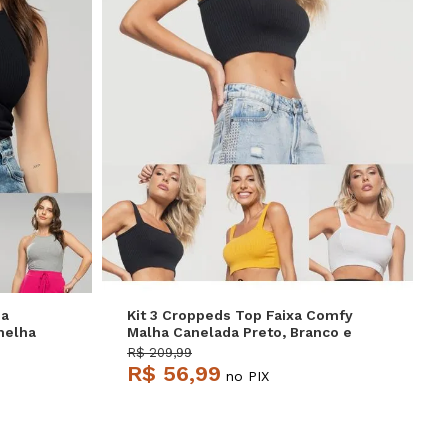
P
M
G
ha
Kit 3 Croppeds Top Faixa Comfy
melha
Malha Canelada Preto, Branco e
Mostarda Salvatore
R$ 209,99
R$ 56,99
no PIX