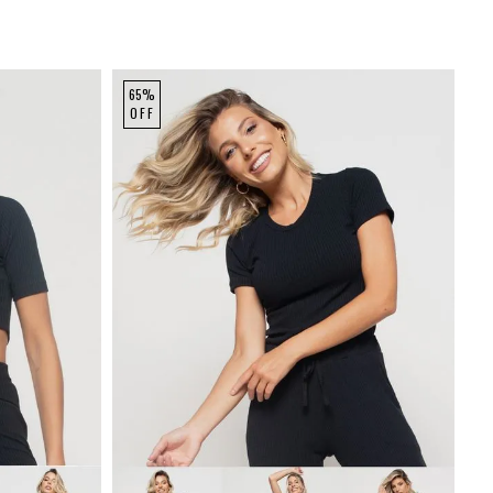
65%
OFF
P
M
G