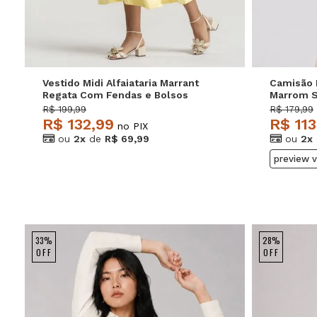
Vestido Midi Alfaiataria Marrant
Camisão 
Regata Com Fendas e Bolsos
Marrom S
Amarelo Salvatore
R$ 199,99
R$ 179,99
R$ 132,99
R$ 113
no PIX
ou
2x
de
R$ 69,99
ou
2x
preview 
33%
28%
OFF
OFF