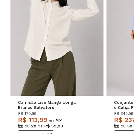
P
M
G
GG
P
Camisão Liso Manga Longa
Conjunto
Branco Salvatore
e Calça P
Salvator
R$ 179,99
R$ 349,99
R$ 113,99
R$ 23
no PIX
ou
2x
de
R$ 59,99
ou
5x