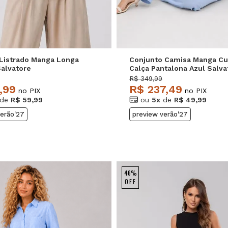
Listrado Manga Longa
Conjunto Camisa Manga Cu
alvatore
Calça Pantalona Azul Salva
R$ 349,99
,99
R$ 237,49
no PIX
no PIX
de
R$ 59,99
ou
5x
de
R$ 49,99
verão'27
preview verão'27
46%
OFF