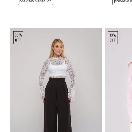
preview verão'27
preview 
50%
33%
OFF
OFF
P
M
G