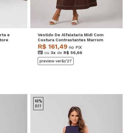
rta e
Vestido De Alfaiataria Midi Com
tore
Costura Contrastantes Marrom
Salvatore
R$ 161,49
no PIX
ou
3x
de
R$ 56,66
preview verão'27
46%
OFF