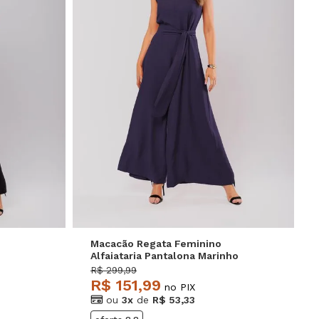
P
M
G
Macacão Regata Feminino
Alfaiataria Pantalona Marinho
Salvatore Fashion
R$ 299,99
R$ 151,99
no PIX
ou
3x
de
R$ 53,33