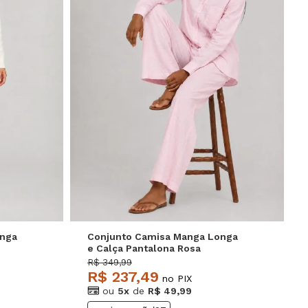
GG
P
M
G
GG
onga
Conjunto Camisa Manga Longa
e Calça Pantalona Rosa
Salvatore
R$ 349,99
R$ 237,49
no PIX
ou
5x
de
R$ 49,99