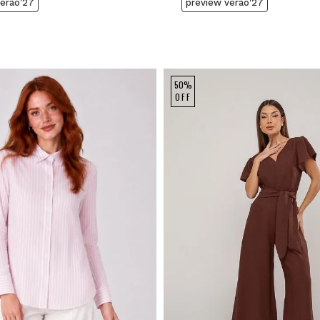
verão'27
preview verão'27
50%
OFF
M
G
GG
P
M
G