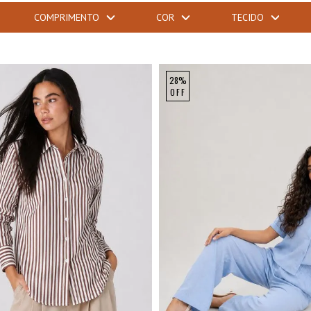
COMPRIMENTO
COR
TECIDO
28%
OFF
M
G
GG
P
M
G