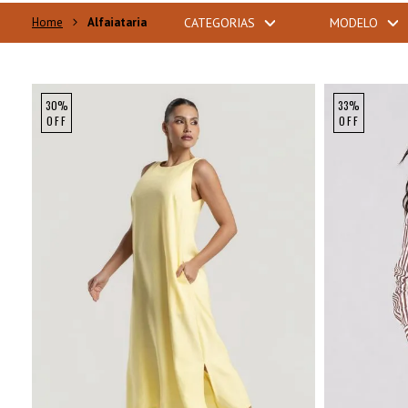
Alfaiataria
CATEGORIAS
MODELO
30%
33%
OFF
OFF
P
M
G