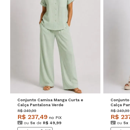
P
M
G
GG
P
Conjunto Camisa Manga Curta e
Conjunto
Calça Pantalona Verde
Calça Pa
Salvatore
Salvator
R$ 349,99
R$ 349,99
R$ 237,49
R$ 23
no PIX
ou
5x
de
R$ 49,99
ou
5x