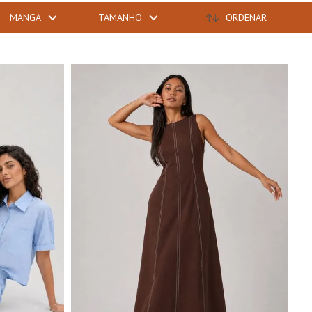
MANGA
TAMANHO
ORDENAR
GG
P
M
G
GG