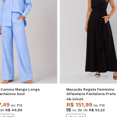
M
G
GG
P
M
G
 Camisa Manga Longa
Macacão Regata Feminino
antalona Azul
Alfaiataria Pantalona Preto
e
Salvatore
R$ 299,99
7,49
R$ 151,99
no PIX
no PIX
de
R$ 49,99
ou
3x
de
R$ 53,33