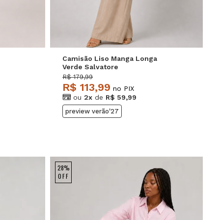
Camisão Liso Manga Longa
Verde Salvatore
R$ 179,99
R$ 113,99
no PIX
ou
2x
de
R$ 59,99
preview verão'27
28%
OFF