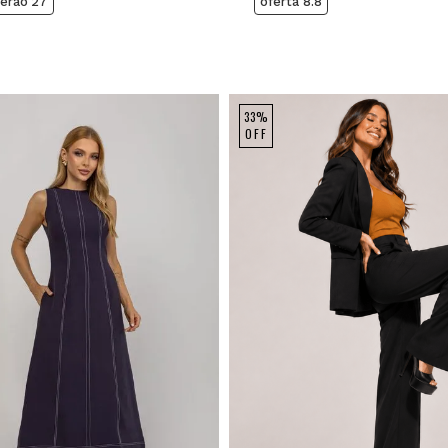
verão'27
oferta 8.8
33%
OFF
M
G
GG
P
M
G