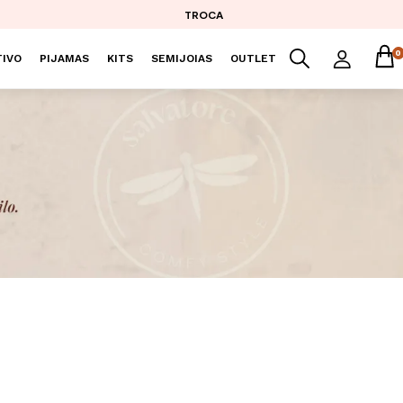
TROCA
0
IVO
PIJAMAS
KITS
SEMIJOIAS
OUTLET