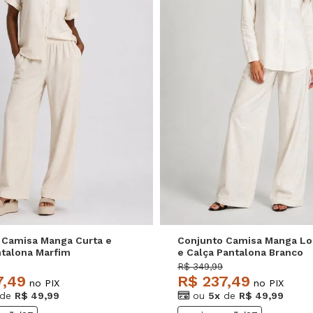
M
G
GG
P
M
G
 Camisa Manga Curta e
Conjunto Camisa Manga L
ntalona Marfim
e Calça Pantalona Branco
e
Salvatore
R$ 349,99
7,49
R$ 237,49
no PIX
no PIX
de
R$ 49,99
ou
5x
de
R$ 49,99