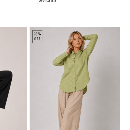
oferta 8.8
33%
OFF
GG
P
M
G
GG