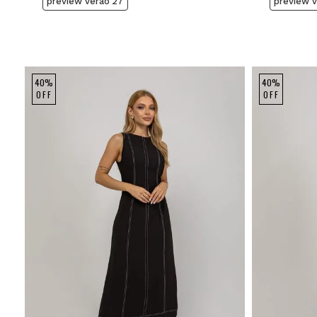
preview verão'27
preview 
40%
40%
OFF
OFF
P
M
G
GG
P