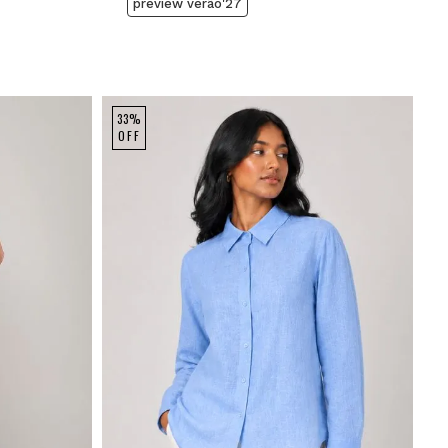
preview verão'27
33%
OFF
P
M
G
GG