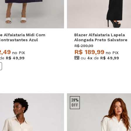
e Alfaiataria Midi Com
Blazer Alfaiataria Lapela
Contrastantes Azul
Alongada Preto Salvatore
e
R$ 299,99
2,49
R$ 189,99
no PIX
no PIX
de
R$ 49,99
ou
4x
de
R$ 49,99
8
28%
OFF