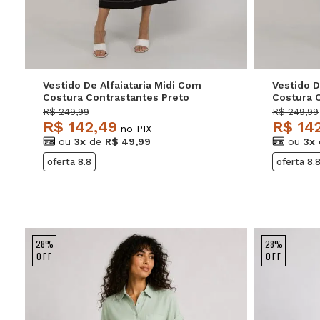
Vestido De Alfaiataria Midi Com
Vestido D
Costura Contrastantes Preto
Costura 
Salvatore
Salvator
R$ 249,99
R$ 249,99
R$ 142,49
R$ 14
no PIX
ou
3x
de
R$ 49,99
ou
3x
oferta 8.8
oferta 8.
28%
28%
OFF
OFF