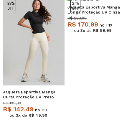
25%
21%
Jaqueta Esportiva Manga
OFF
OFF
Longa Proteção UV Cinza
Salvatore
R$ 229,99
R$ 170,99
no PIX
ou
3x
de
R$ 59,99
Jaqueta Esportiva Manga
Curta Proteção UV Preto
Salvatore
R$ 199,99
R$ 142,49
no PIX
ou
3x
de
R$ 49,99