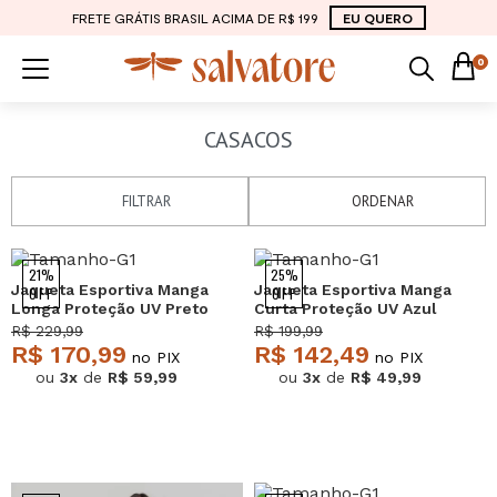
FRETE GRÁTIS BRASIL ACIMA DE R$ 199
EU QUERO
0
CASACOS
FILTRAR
ORDENAR
21%
25%
Jaqueta Esportiva Manga
Jaqueta Esportiva Manga
OFF
OFF
Longa Proteção UV Preto
Curta Proteção UV Azul
Salvatore
Salvatore
R$ 229,99
R$ 199,99
R$ 170,99
R$ 142,49
no PIX
no PIX
ou
3x
de
R$ 59,99
ou
3x
de
R$ 49,99