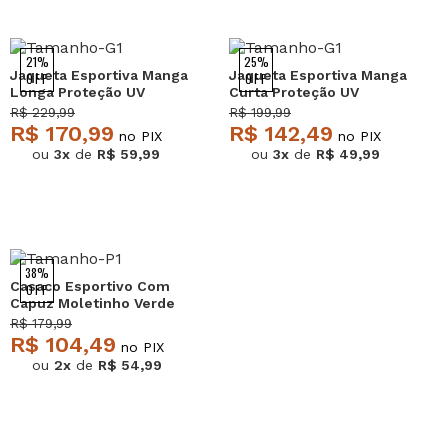
21%
25%
Jaqueta Esportiva Manga
Jaqueta Esportiva Manga
OFF
OFF
Longa Proteção UV
Curta Proteção UV
Amarelo Salvatore
Marfim Salvatore
R$ 229,99
R$ 199,99
R$ 170,99
R$ 142,49
no PIX
no PIX
ou
3x
de
R$ 59,99
ou
3x
de
R$ 49,99
38%
Casaco Esportivo Com
OFF
Capuz Moletinho Verde
Claro Salvatore
R$ 179,99
R$ 104,49
no PIX
ou
2x
de
R$ 54,99