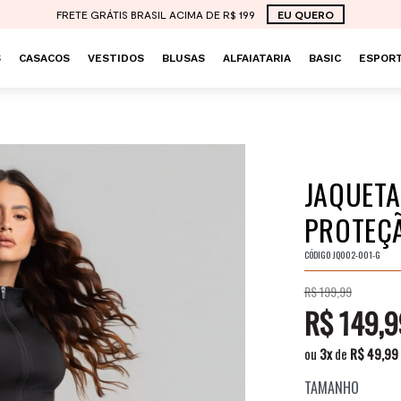
FRETE GRÁTIS BRASIL ACIMA DE R$ 199
EU QUERO
S
CASACOS
VESTIDOS
BLUSAS
ALFAIATARIA
BASIC
ESPORT
JAQUETA
PROTEÇÃ
CÓDIGO
JQ002-001-G
R$ 199,99
R$ 149,9
ou
3
x
de
R$ 49,99
TAMANHO