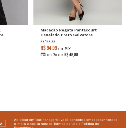
P
M
G
E
Macacão Regata Pantacourt
re
Canelado Preto Salvatore
R$ 189,99
R$ 94,99
no PIX
2x
R$ 49,99
ou
de
Ao clicar em "assinar agora", você concorda em receber nossos
RA
e-mails e aceita nossos Termos de Uso e Política de
Privacidade.