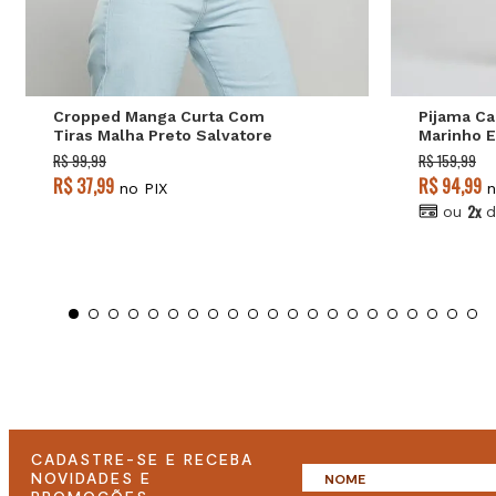
P
M
G
Cropped Manga Curta Com
Pijama Ca
Tiras Malha Preto Salvatore
Marinho E
R$ 99,99
R$ 159,99
R$ 37,99
R$ 94,99
no PIX
n
2x
ou
d
CADASTRE-SE E RECEBA
NOVIDADES E