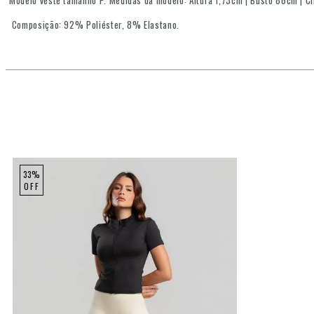
Modelo veste tamanho P. Medidas da modelo: Altura 1,73cm | Busto 86cm | C
Composição: 92% Poliéster, 8% Elastano.
33%
OFF