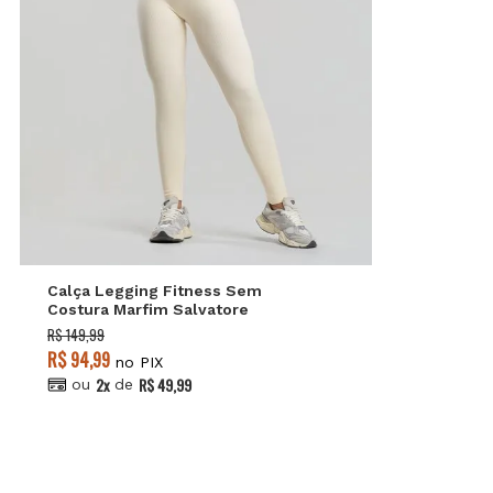
G
P
M
Calça Legging Fitness Sem
Costura Marfim Salvatore
R$ 149,99
R$ 94,99
no PIX
2x
R$ 49,99
ou
de