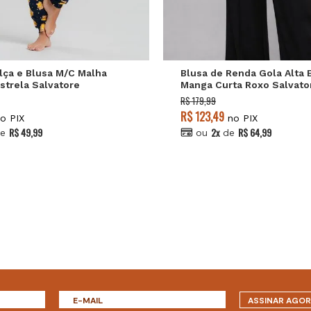
P
M
G
P
M
G
lça e Blusa M/C Malha
Blusa de Renda Gola Alta 
strela Salvatore
Manga Curta Roxo Salvato
R$ 179,99
R$ 123,49
o PIX
no PIX
R$ 49,99
2x
R$ 64,99
e
ou
de
ASSINAR AGO