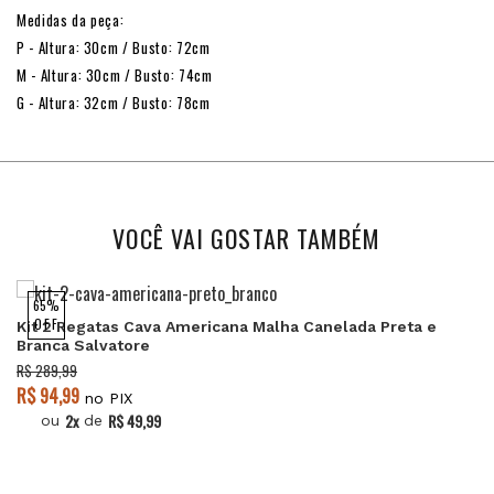
Medidas da peça:
P - Altura: 30cm / Busto: 72cm
M - Altura: 30cm / Busto: 74cm
G - Altura: 32cm / Busto: 78cm
VOCÊ VAI GOSTAR TAMBÉM
65%
OFF
Kit 2 Regatas Cava Americana Malha Canelada Preta e
Branca Salvatore
R$ 289,99
R$ 94,99
no PIX
2x
R$ 49,99
ou
de