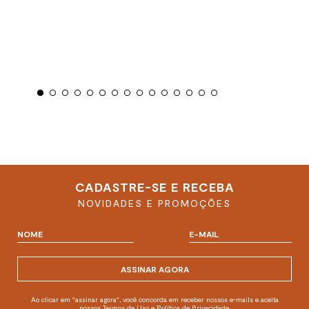
CADASTRE-SE E RECEBA
NOVIDADES E PROMOÇÕES
ASSINAR AGORA
Ao clicar em "assinar agora", você concorda em receber nossos e-mails e aceita
nossos Termos de Uso e Política de Privacidade.