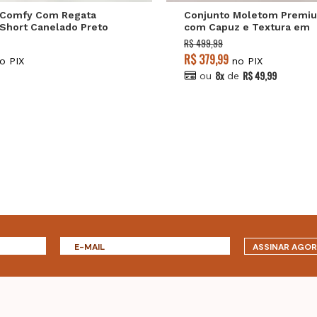
 Comfy Com Regata
Conjunto Moletom Premi
 Short Canelado Preto
com Capuz e Textura em
Veludo Verde Salvatore
R$ 499,99
R$ 379,99
o PIX
no PIX
8x
R$ 49,99
ou
de
ASSINAR AGO