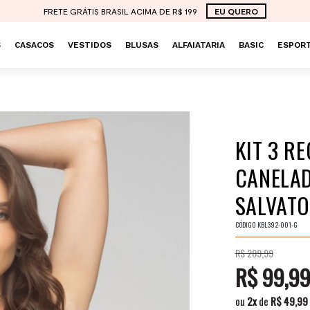
FRETE GRÁTIS BRASIL ACIMA DE R$ 199
EU QUERO
S
CASACOS
VESTIDOS
BLUSAS
ALFAIATARIA
BASIC
ESPORT
KIT 3 R
CANELAD
SALVAT
CÓDIGO
KBL392-001-G
R$ 209,99
R$ 99,9
ou
2
x
de
R$ 49,99