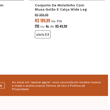
um
Conjunto De Moletinho Com
Blusa Golão E Calça Wide Leg
Marrom Salvatore Fashion
R$ 369,99
R$ 189,99
no PIX
4x
R$ 49,99
ou
de
oferta 8.8
Ao clicar em "assinar agora", você concorda em receber nossos
RA
e-mails e aceita nossos Termos de Uso e Política de
Privacidade.