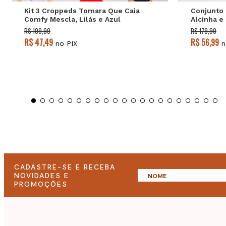
Kit 3 Croppeds Tomara Que Caia
Conjunto
Comfy Mescla, Lilás e Azul
Alcinha e
Salvatore
Salvatore
R$ 199,99
R$ 179,99
R$ 47,49
R$ 56,99
no PIX
n
CADASTRE-SE E RECEBA
NOVIDADES E
PROMOÇÕES