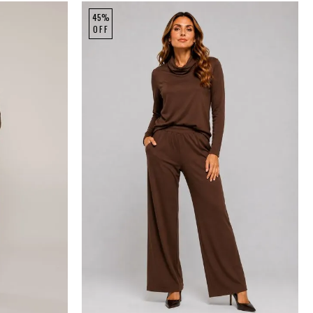
45%
OFF
P
M
G