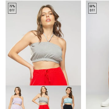
75%
66%
OFF
OFF
P
M
G