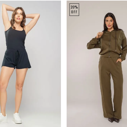
20%
OFF
P
M
G
P
M
G