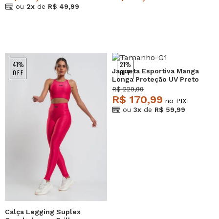
ou
2x
de
R$ 49,99
41%
21%
Jaqueta Esportiva Manga
OFF
OFF
Longa Proteção UV Preto
Salvatore
R$ 229,99
R$ 170,99
no PIX
ou
3x
de
R$ 59,99
Calça Legging Suplex