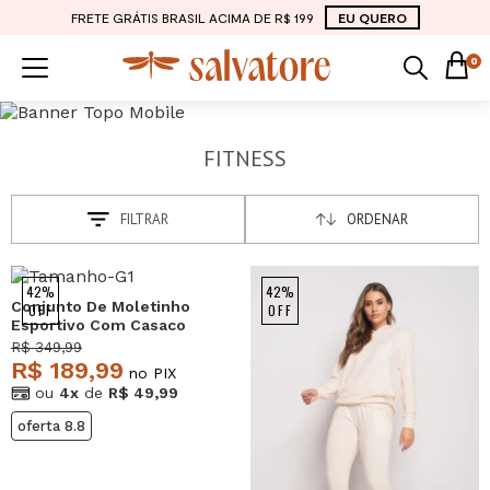
FRETE GRÁTIS BRASIL ACIMA DE R$ 199
EU QUERO
0
FITNESS
FILTRAR
ORDENAR
42%
42%
Conjunto De Moletinho
OFF
OFF
Esportivo Com Casaco
Capuz E Calça Jogger
R$ 349,99
Bege Salvatore
R$ 189,99
no PIX
ou
4x
de
R$ 49,99
oferta 8.8