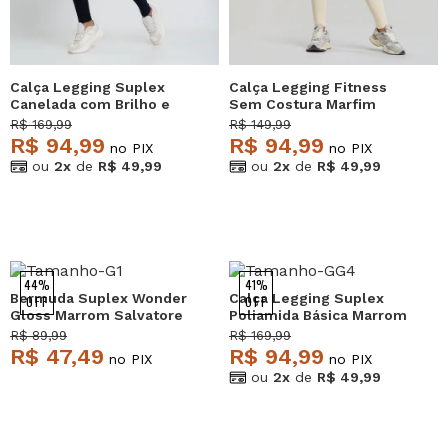
Calça Legging Suplex
Calça Legging Fitness
Canelada com Brilho e
Sem Costura Marfim
Recortes Preto
Salvatore
R$ 169,99
R$ 149,99
Salvatore
R$ 94,99
R$ 94,99
no PIX
no PIX
ou
2x
de
R$ 49,99
ou
2x
de
R$ 49,99
44%
41%
Bermuda Suplex Wonder
Calça Legging Suplex
OFF
OFF
Gloss Marrom Salvatore
Poliamida Básica Marrom
Salvatore
R$ 89,99
R$ 169,99
R$ 47,49
R$ 94,99
no PIX
no PIX
ou
2x
de
R$ 49,99