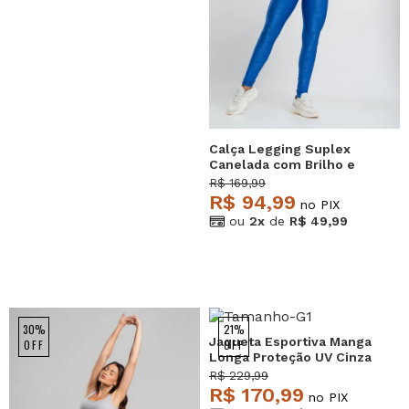
Calça Legging Suplex
Canelada com Brilho e
Recortes Azul Salvatore
R$ 169,99
R$ 94,99
no PIX
ou
2x
de
R$ 49,99
30%
21%
Jaqueta Esportiva Manga
OFF
OFF
Longa Proteção UV Cinza
Salvatore
R$ 229,99
R$ 170,99
no PIX