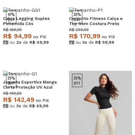
41%
30%
Calça Legging Suplex
Conjunto Fitness Calça e
OFF
OFF
Poliamida Cós
Top Sem Costura Preto
Assimétrico Verde
Salvatore
R$ 169,99
R$ 259,99
Salvatore
R$ 94,99
R$ 170,99
no PIX
no PIX
ou
2x
de
R$ 49,99
ou
3x
de
R$ 59,99
25%
25%
Jaqueta Esportiva Manga
OFF
OFF
Curta Proteção UV Azul
Salvatore
R$ 199,99
R$ 142,49
no PIX
ou
3x
de
R$ 49,99