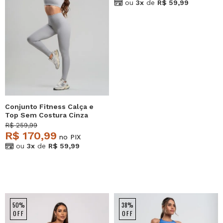
ou
3x
de
R$ 59,99
Conjunto Fitness Calça e
Top Sem Costura Cinza
Salvatore
R$ 259,99
R$ 170,99
no PIX
ou
3x
de
R$ 59,99
50%
38%
OFF
OFF