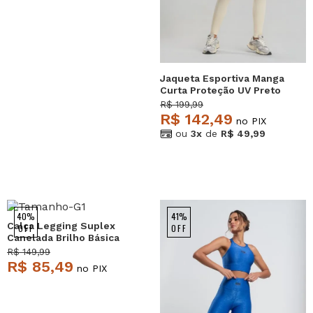
Jaqueta Esportiva Manga
Curta Proteção UV Preto
Salvatore
R$ 199,99
R$ 142,49
no PIX
ou
3x
de
R$ 49,99
40%
41%
Calça Legging Suplex
OFF
OFF
Canelada Brilho Básica
Rosa Salvatore
R$ 149,99
R$ 85,49
no PIX