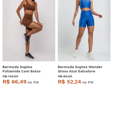
Bermuda Suplex
Bermuda Suplex Wonder
Poliamida Com Bolso
Gloss Azul Salvatore
Quadrado Marrom
R$ 139,99
R$ 89,99
Salvatore
R$ 66,49
R$ 52,24
no PIX
no PIX