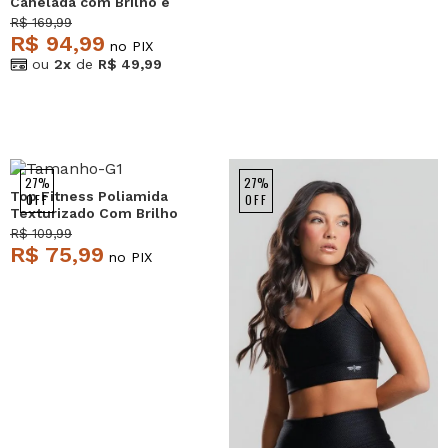
Canelada com Brilho e
Recortes Rosa Salvatore
R$ 169,99
R$ 94,99
no PIX
ou
2x
de
R$ 49,99
27%
27%
Top Fitness Poliamida
OFF
OFF
Texturizado Com Brilho
Roxo Salvatore
R$ 109,99
R$ 75,99
no PIX