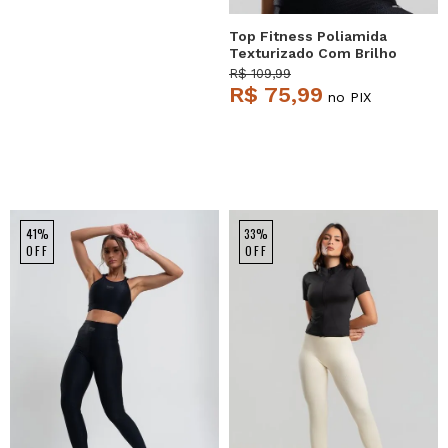
Top Fitness Poliamida
Texturizado Com Brilho
Preto Salvatore
R$ 109,99
R$ 75,99
no PIX
41%
33%
OFF
OFF