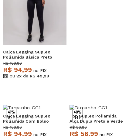
Calça Legging Suplex
Poliamida Básica Preto
Salvatore
R$ 169,99
R$ 94,99
no PIX
ou
2x
de
R$ 49,99
41%
40%
Calça Legging Suplex
Top Suplex Poliamida
OFF
OFF
Poliamida Com Bolso
Alça Dupla Preto e Verde
Preto Salvatore
Claro Salvatore
R$ 169,99
R$ 99,99
R$ 94,99
R$ 56,99
no PIX
no PIX