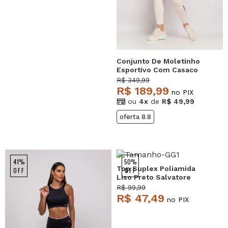
Conjunto De Moletinho
Esportivo Com Casaco
Capuz E Calça Jogger
R$ 349,99
Marfim Salvatore
R$ 189,99
no PIX
ou
4x
de
R$ 49,99
oferta 8.8
41%
50%
Top Suplex Poliamida
OFF
OFF
Liso Preto Salvatore
R$ 99,99
R$ 47,49
no PIX